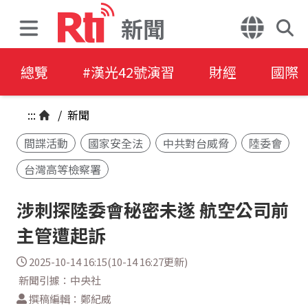
新聞
總覽
#漢光42號演習
財經
國際
:::
/
新聞
間諜活動
國家安全法
中共對台威脅
陸委會
台灣高等檢察署
涉刺探陸委會秘密未遂 航空公司前
主管遭起訴
2025-10-14 16:15(10-14 16:27更新)
新聞引據：中央社
撰稿編輯：鄭紀威