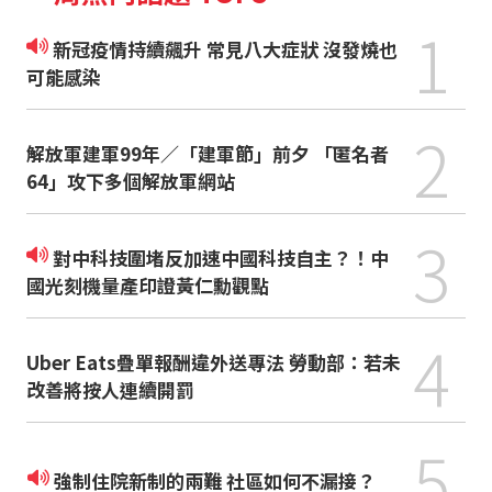
1
新冠疫情持續飆升 常見八大症狀 沒發燒也
可能感染
2
解放軍建軍99年／「建軍節」前夕 「匿名者
64」攻下多個解放軍網站
3
對中科技圍堵反加速中國科技自主？！中
國光刻機量產印證黃仁勳觀點
4
Uber Eats疊單報酬違外送專法 勞動部：若未
改善將按人連續開罰
5
強制住院新制的兩難 社區如何不漏接？