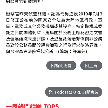
約談喬男到案說明。
檢察官昨天偵查終結，認為喬男違反2019年7月3
日修正公布前的國家安全法為大陸地區行政、軍
事、黨務或其他公務機構或其設立、指定機構或委
託之民間團體刺探、蒐集關於公務上應秘密之文書
及發展組織未遂罪嫌，及違反貪污治罪條例非公務
員對於公務員關於違背職務之行為行求賄賂罪嫌，
向台灣高等法院提起公訴。(編輯：許嘉芫)
回新聞總覽
回上頁
Podcasts URL 訂閱複製
一周熱門話題 TOP5