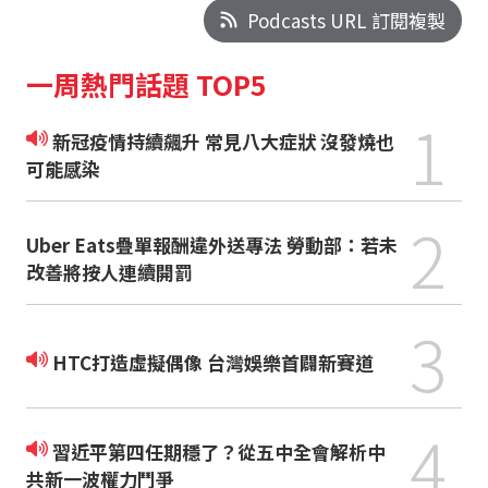
Podcasts URL 訂閱複製
一周熱門話題 TOP5
1
新冠疫情持續飆升 常見八大症狀 沒發燒也
可能感染
2
Uber Eats疊單報酬違外送專法 勞動部：若未
改善將按人連續開罰
3
HTC打造虛擬偶像 台灣娛樂首闢新賽道
4
習近平第四任期穩了？從五中全會解析中
共新一波權力鬥爭