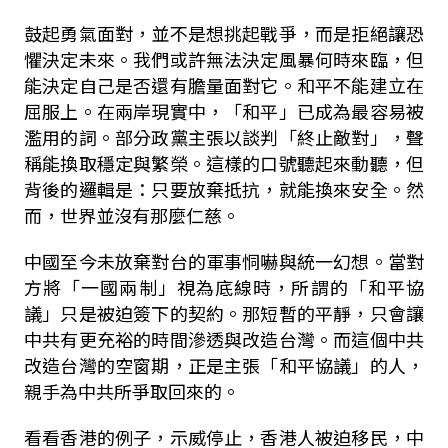
鼓起勇氣面對，並不是想挑起戰爭，而是拒絕讓恐
懼決定未來。我們或許無法決定風暴何時來臨，但
能決定自己是否還有膽量面對它。和平不能建立在
屈服上。在兩岸現實中，「和平」已成為最容易被
濫用的詞。部分政黨主張以談判「終止敵對」，聲
稱能換取穩定與繁榮。這樣的口號聽起來動聽，但
背後的邏輯是：只要放棄抵抗，就能換來安全。然
而，世界並沒有那麼仁慈。
中國至今未放棄對台的軍事恫嚇與統一幻想。當對
方將「一國兩制」視為底線時，所謂的「和平協
議」只是被迫簽下的契約。那短暫的平靜，只會讓
中共有更充裕的時間滲透與改造台灣。而這個中共
改造台灣的空窗期，正是主張「和平協議」的人，
親手為中共所爭取回來的。
看看香港的例子，示威停止，香港人被迫移民，中