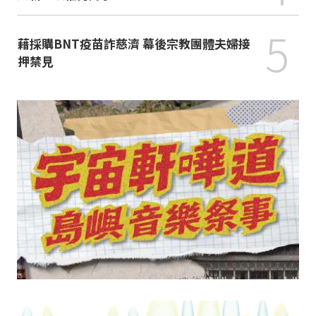
5
藉採購BNT疫苗詐慈濟 幕後宗教團體夫婦接
押禁見