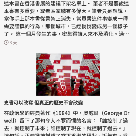
這本書在香港書展的建議下架名單上。 筆者不是要說這
本書有多重要，或者區家麟有多偉大。筆者只是想說，
當你手上那本書從書架上消失，當買書這件事變成一種
需要謹慎的行為，那個城市，已經悄悄變成另一個樣子
了。 這一個月發生的事，密集得讓人來不及消化。過去
半...
3 天
史書可以改寫 但真正的歷史不會改變
在政治學的經典著作《1984》中，奧威爾（George Or
well）留下了那句令人不寒而慄的名言：「誰控制了過
去，就控制了未來；誰控制了現在，就控制了過去。」
這句話，正精準地描述了當下香港的現狀。近年來，香