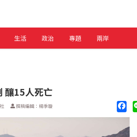
生活
政治
專題
兩岸
 釀15人死亡
新社
撰稿編輯：楊季璇