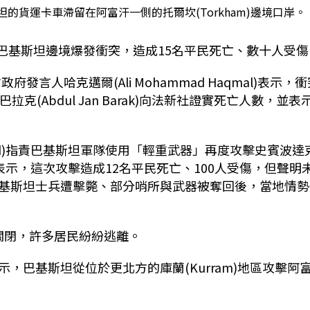
貨運卡車滯留在阿富汗一側的托爾坎(Torkham)邊境口岸。
與巴基斯坦邊境爆發衝突，造成15名平民死亡、數十人受傷
政府發言人哈克邁爾(Ali Mohammad Haqmal)表示，
(Abdul Jan Barak)向法新社證實死亡人數，並表
ujahid)指責巴基斯坦軍隊使用「輕重武器」再度攻擊史賓波達
)在聲明中表示，這次攻擊造成12名平民死亡、100人受傷，但聲明
基斯坦士兵遭擊斃、部分哨所與武器被奪回後，當地情勢
已關閉，許多居民紛紛逃離。
，巴基斯坦從位於更北方的庫蘭(Kurram)地區攻擊阿