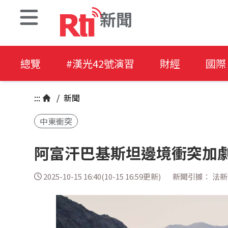
新聞
總覽
#漢光42號演習
財經
國際
:::
/
新聞
中東衝突
阿富汗巴基斯坦邊境衝突加劇
2025-10-15 16:40(10-15 16:59更新)
新聞引據： 法