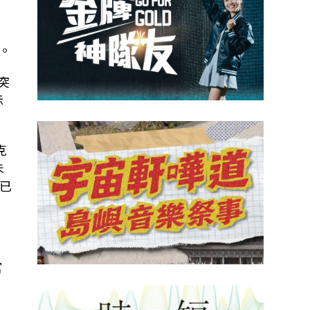
。
衝突
示
克
未
已
富