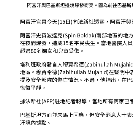
阿富汗與巴基斯坦邊境爆發衝突。圖為前往巴基斯坦的
阿富汗官員今天(15日)向法新社透露，阿富汗
阿富汗史賓波達克(Spin Boldak)南部地區的地方
在夜間爆發，造成15名平民喪生。當地醫院人員巴拉克
超過80名婦女和兒童受傷。
塔利班政府發言人穆賈希德(Zabihullah M
地區。穆賈希德(Zabihullah Mujahid
提及安全部隊的傷亡情況。不過，他指出，在巴
恢復平靜。
據法新社(AFP)駐地記者報導，當地所有商家
巴基斯坦方面並未馬上回應，但安全消息人士表示
汗境內據點。