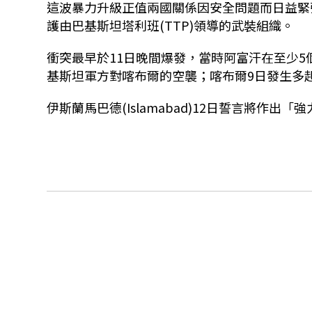
這波暴力升級正值兩國關係因安全問題而日益緊張之際。
護由巴基斯坦塔利班(TTP)領導的武裝組織。
衝突最早於11日晚間爆發，當時阿富汗在至少
基斯坦軍方對喀布爾的空襲；喀布爾9日發生多
伊斯蘭馬巴德(Islamabad)12日誓言將作