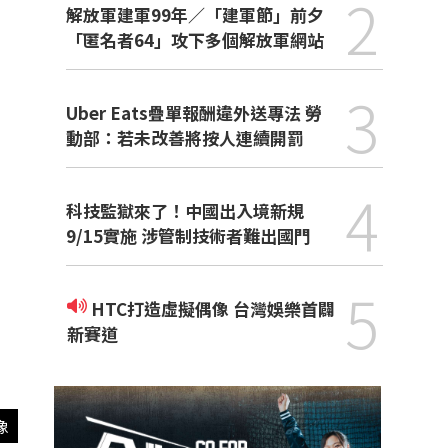
2
解放軍建軍99年／「建軍節」前夕
「匿名者64」攻下多個解放軍網站
3
Uber Eats疊單報酬違外送專法 勞
動部：若未改善將按人連續開罰
4
科技監獄來了！中國出入境新規
9/15實施 涉管制技術者難出國門
5
HTC打造虛擬偶像 台灣娛樂首闢
新賽道
像