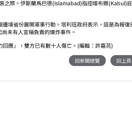
伊斯蘭馬巴德(Islamabad)指控喀布爾(Kabul)
5個邊境省份展開軍事行動。塔利班政府表示，這是為報復
起尚未有人宣稱負責的爆炸事件。
出「強力回應」，雙方已有數十人傷亡。(編輯：許嘉芫)
回新聞總覽
回上頁