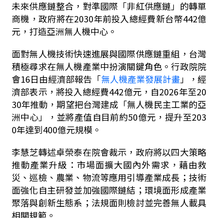
未來供應鏈整合，對準國際「非紅供應鏈」的轉單
商機，政府將在
2030
年前投入總經費新台幣
442
億
元，打造亞洲無人機中心。
面對無人機技術快速進展與國際供應鏈重組，台灣
積極尋求在無人機產業中扮演關鍵角色。行政院院
會
16
日由經濟部報告「
無人機產業發展計畫
」，經
濟部表示，將投入總經費
442
億元，自
2026
年至
20
30
年推動，期望把台灣建成「無人機民主工業的亞
洲中心」，並將產值自目前約
50
億元，提升至
203
0
年達到
400
億元規模。
李慧芝轉述卓榮泰在院會裁示，政府將以四大策略
推動產業升級：市場面擴大國內外需求，藉由救
災、巡檢、農業、物流等應用引導產業成長；技術
面強化自主研發並加強國際鏈結；環境面形成產業
聚落與創新生態系；法規面則檢討並完善無人載具
相關規範。