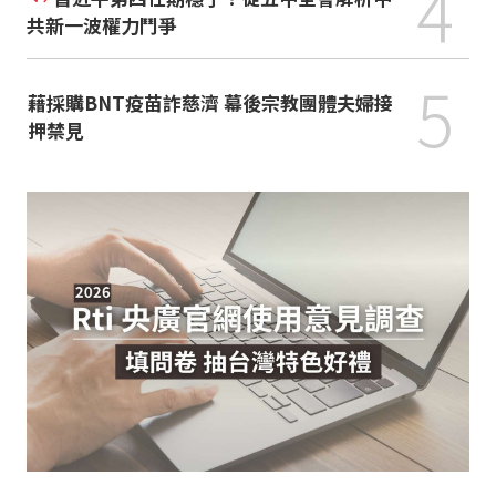
4
共新一波權力鬥爭
5
藉採購BNT疫苗詐慈濟 幕後宗教團體夫婦接
押禁見