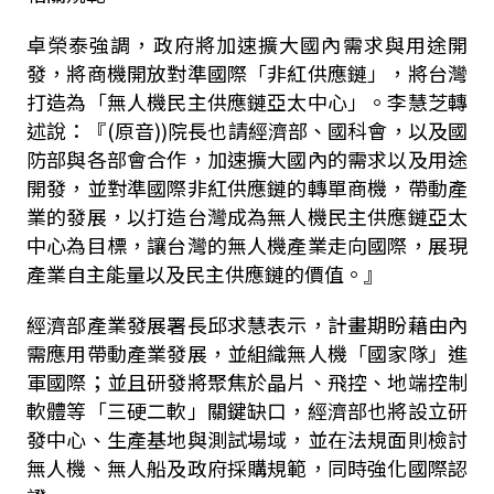
卓榮泰強調，政府將加速擴大國內需求與用途開
發，將商機開放對準國際「非紅供應鏈」，將台灣
打造為「無人機民主供應鏈亞太中心」。李慧芝轉
述說：『
(
原音
))
院長也請經濟部、國科會，以及國
防部與各部會合作，加速擴大國內的需求以及用途
開發，並對準國際非紅供應鏈的轉單商機，帶動產
業的發展，以打造台灣成為無人機民主供應鏈亞太
中心為目標，讓台灣的無人機產業走向國際，展現
產業自主能量以及民主供應鏈的價值。』
經濟部產業發展署長邱求慧表示，計畫期盼藉由內
需應用帶動產業發展，並組織無人機「國家隊」進
軍國際；並且研發將聚焦於晶片、飛控、地端控制
軟體等「三硬二軟」關鍵缺口，經濟部也將設立研
發中心、生產基地與測試場域，並在法規面則檢討
無人機、無人船及政府採購規範，同時強化國際認