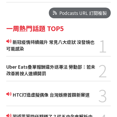
Podcasts URL 訂閱複製
一周熱門話題 TOP5
1
新冠疫情持續飆升 常見八大症狀 沒發燒也
可能感染
2
Uber Eats疊單報酬違外送專法 勞動部：若未
改善將按人連續開罰
3
HTC打造虛擬偶像 台灣娛樂首闢新賽道
習近平第四任期穩了？從五中全會解析中