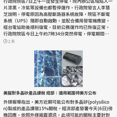
行政院院區7日上午一度發生停電，院內辦公區域陷入一
片漆黑，冷氣等設備也都暫停運作。行政院發言人李慧
芝說明，停電原因為高壓斷路器系統故障，院區不斷電
系統（UPS）隨即自動啟動，並配合備用發電機應變，
經台電協助後順利復電，目前公務運作均已恢復正常。
行政院院區今日上午約7時34分突然停電，停電期間辦公
室照...
2 天
美擬對多晶矽產品課稅 經部：適用範圍待美方公布
外媒報導指出，美方近期可能公布對多晶矽(polysilico
n)製成的產品課徵15%關稅。經濟部產發署今天(6日)傍
晚回應，依照外媒揭露資訊，此項可能的關稅主要針對