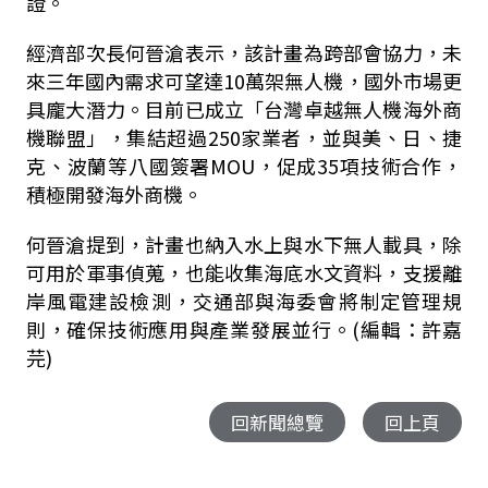
證。
經濟部次長何晉滄表示，該計畫為跨部會協力，未
來三年國內需求可望達
10
萬架無人機，國外市場更
具龐大潛力。目前已成立「台灣卓越無人機海外商
機聯盟」，集結超過
250
家業者，並與美、日、捷
克、波蘭等八國簽署
MOU
，促成
35
項技術合作，
積極開發海外商機。
何晉滄提到，計畫也納入水上與水下無人載具，除
可用於軍事偵蒐，也能收集海底水文資料，支援離
岸風電建設檢測，交通部與海委會將制定管理規
則，確保技術應用與產業發展並行。(編輯：許嘉
芫)
回新聞總覽
回上頁