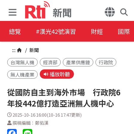
新聞
總覽
#漢光42號演習
財經
國際
:::
/
新聞
台灣無人機
經濟部
產業供應鏈
行政院
播放聆聽
無人機產業
從國防自主到海外市場 行政院6
年投442億打造亞洲無人機中心
2025-10-16 16:00(10-16 17:47更新)
撰稿編輯：鄭佑漢