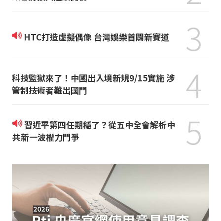
3
HTC打造虛擬偶像 台灣娛樂首闢新賽道
4
科技監獄來了！中國出入境新規9/15實施 涉
管制技術者難出國門
5
習近平第四任期穩了？從五中全會解析中
共新一波權力鬥爭