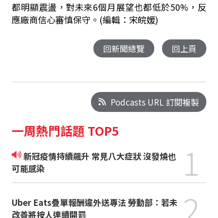
都明顯震盪，對未來6個月展望也都低於50%，反
應廠商信心審慎保守。
(編輯：宋皖媛)
回新聞總覽
回上頁
Podcasts URL 訂閱複製
一周熱門話題 TOP5
1
新冠疫情持續飆升 常見八大症狀 沒發燒也
可能感染
2
Uber Eats疊單報酬違外送專法 勞動部：若未
改善將按人連續開罰