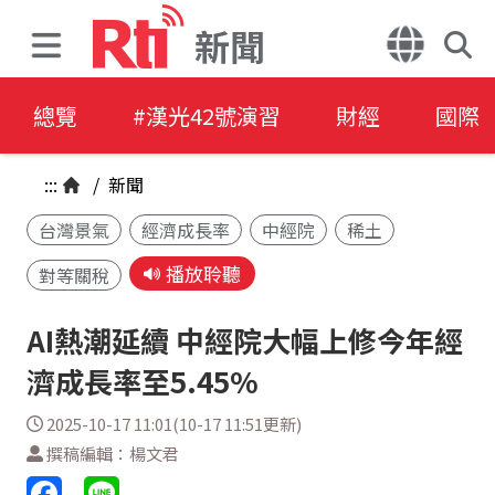
新聞
總覽
#漢光42號演習
財經
國際
:::
/
新聞
台灣景氣
經濟成長率
中經院
稀土
播放聆聽
對等關稅
AI熱潮延續 中經院大幅上修今年經
濟成長率至5.45%
2025-10-17 11:01(10-17 11:51更新)
撰稿編輯：楊文君