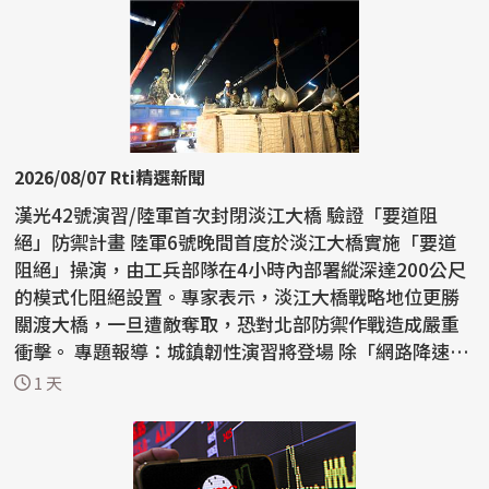
2026/08/07 Rti精選新聞
漢光42號演習/陸軍首次封閉淡江大橋 驗證「要道阻
絕」防禦計畫 陸軍6號晚間首度於淡江大橋實施「要道
阻絕」操演，由工兵部隊在4小時內部署縱深達200公尺
的模式化阻絕設置。專家表示，淡江大橋戰略地位更勝
關渡大橋，一旦遭敵奪取，恐對北部防禦作戰造成嚴重
衝擊。 專題報導：城鎮韌性演習將登場 除「網路降速、
躲3...
1 天