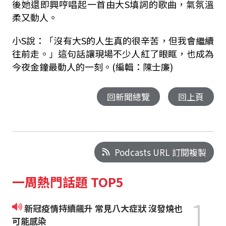
後她還即興哼唱起一首由大S填詞的歌曲，氣氛溫
柔又動人。
小
S
說：「沒有大
S
的人生真的很辛苦，但我會繼續
往前走。」這句話讓現場不少人紅了眼眶，也成為
今夜金鐘最動人的一刻。(編輯：陳士廉)
回新聞總覽
回上頁
Podcasts URL 訂閱複製
一周熱門話題 TOP5
1
新冠疫情持續飆升 常見八大症狀 沒發燒也
可能感染