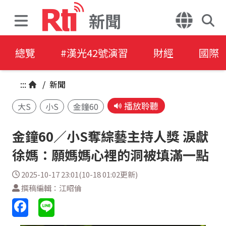
新聞
總覽
#漢光42號演習
財經
國際
:::
/
新聞
播放聆聽
大S
小S
金鐘60
金鐘60／小S奪綜藝主持人獎 淚獻
徐媽：願媽媽心裡的洞被填滿一點
2025-10-17 23:01(10-18 01:02更新)
撰稿編輯：江昭倫