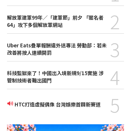
2
解放軍建軍99年／「建軍節」前夕 「匿名者
64」攻下多個解放軍網站
3
Uber Eats疊單報酬違外送專法 勞動部：若未
改善將按人連續開罰
4
科技監獄來了！中國出入境新規9/15實施 涉
管制技術者難出國門
5
HTC打造虛擬偶像 台灣娛樂首闢新賽道