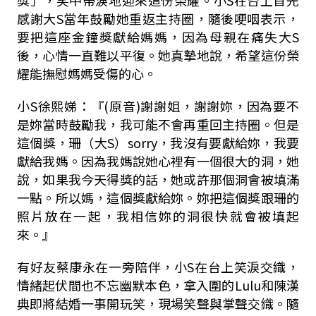
感謝大S當年鼓勵她重返主持圈，隨後哽咽表示，
要把這座金鐘獎獻給媽媽，因為母親在痛失大S
後，心情一直難以平復。她真摯地說，希望這份榮
耀能撫慰媽媽受傷的心。
小S徐熙娣：『(原音)謝謝姐，謝謝妳，因為要不
是妳當時鼓勵我，我可能不會再重回主持圈。但是
這個獎，珊（大S）sorry，我沒有要獻給妳，我要
獻給我媽。因為我媽說她心裡有一個很大的洞，她
說，如果我今天得獎的話，她或許那個洞會被填滿
一點。所以媽，這個獎獻給妳。妳把這個獎跟珊的
照片放在一起，我相信妳的洞很快就會被填起
來。』
有好友蔡康永在一旁陪伴，小S在台上笑淚交織，
情緒起伏間也不忘幽默本色，拿入圍的Lulu和陳漢
典即將結婚一事開玩笑，現場笑聲與掌聲交織。隨