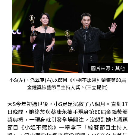
圖片來源：其他
小S(左)、派翠克(右)以節目《小姐不熙娣》榮獲第60屆
金鐘獎綜藝節目主持人獎。(三立提供)
大S今年初過世後，小S足足沉寂了八個月。直到17
日晚間，她終於與蔡康永攜手現身第60屆金鐘獎頒
獎典禮，一現身就引發全場關注。沒想到她也憑藉
節目《小姐不熙娣》一舉拿下「綜藝節目主持人
獎」，笑中帶淚地迎來這份榮耀。小S在台上首先