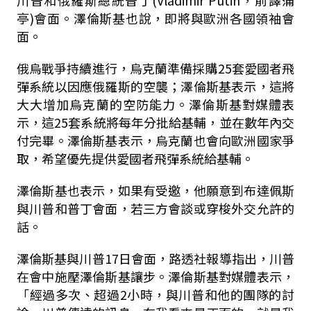
川普和俄羅斯總統普丁
(Vladimir Putin
，前譯蒲
亭
)
會面。澤倫斯基也說，即將與歐洲各國領袖會
面。
俄烏戰爭持續進行，烏克蘭準備採購
25
套愛國者飛
彈系統以因應俄羅斯的空襲；澤倫斯基表示，這將
大大增加烏克蘭的空防能力。澤倫斯基對媒體表
示，這
25
套系統將每年分批給基輔，並在數年內交
付完畢。澤倫斯基表示，烏克蘭也會向歐洲國家爭
取，希望優先提供愛國者飛彈系統給基輔。
澤倫斯基也表示，如果有受邀，他願意到布達佩斯
與川普和普丁會面，若三方會談或穿梭外交允許的
話。
澤倫斯基與川普
17
日會面，路透社報導指出，川普
在會中施壓澤倫斯基讓步。澤倫斯基對媒體表示，
「經過多次、超過
2
小時，與川普和他的團隊的討