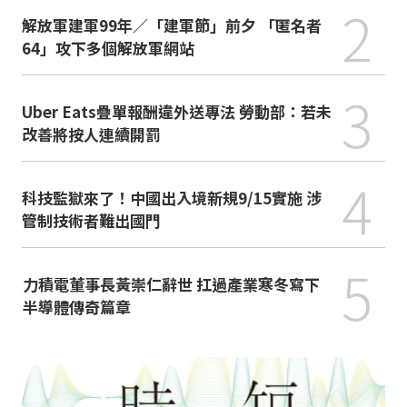
2
解放軍建軍99年／「建軍節」前夕 「匿名者
64」攻下多個解放軍網站
3
Uber Eats疊單報酬違外送專法 勞動部：若未
改善將按人連續開罰
4
科技監獄來了！中國出入境新規9/15實施 涉
管制技術者難出國門
5
力積電董事長黃崇仁辭世 扛過產業寒冬寫下
半導體傳奇篇章