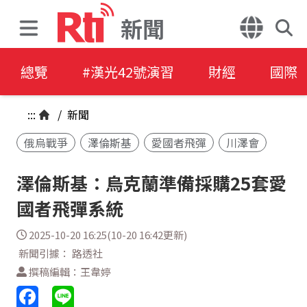
新聞
總覽
#漢光42號演習
財經
國際
:::
/
新聞
俄烏戰爭
澤倫斯基
愛國者飛彈
川澤會
澤倫斯基：烏克蘭準備採購25套愛
國者飛彈系統
2025-10-20 16:25(10-20 16:42更新)
新聞引據： 路透社
撰稿編輯：王韋婷