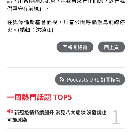
論，川普傳達的訊息，在我看來是正面的，就是我
們堅守在前線」。
在與澤倫斯基會面後，川普公開呼籲俄烏前線停
火。(編輯：沈鎮江)
回新聞總覽
回上頁
Podcasts URL 訂閱複製
一周熱門話題 TOP5
1
新冠疫情持續飆升 常見八大症狀 沒發燒也
可能感染