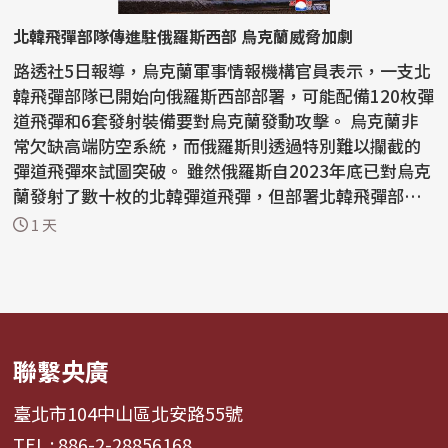
北韓飛彈部隊傳進駐俄羅斯西部 烏克蘭威脅加劇
路透社5日報導，烏克蘭軍事情報機構官員表示，一支北
韓飛彈部隊已開始向俄羅斯西部部署，可能配備120枚彈
道飛彈和6套發射裝備要對烏克蘭發動攻擊。 烏克蘭非
常欠缺高端防空系統，而俄羅斯則透過特別難以攔截的
彈道飛彈來試圖突破。 雖然俄羅斯自2023年底已對烏克
蘭發射了數十枚的北韓彈道飛彈，但部署北韓飛彈部
隊...
1 天
聯繫央廣
臺北市104中山區北安路55號
TEL : 886-2-28856168