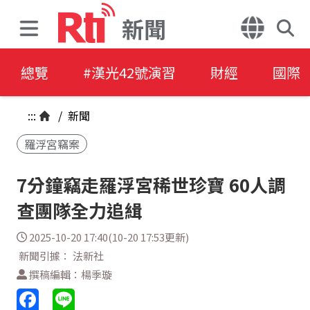
新聞
總覽
#漢光42號演習
財經
國際
:::
/
新聞
羅浮宮竊案
7分鐘竊走羅浮宮稀世珍寶 60人調
查團隊全力追緝
2025-10-20 17:40(10-20 17:53更新)
新聞引據： 法新社
撰稿編輯：楊季璇