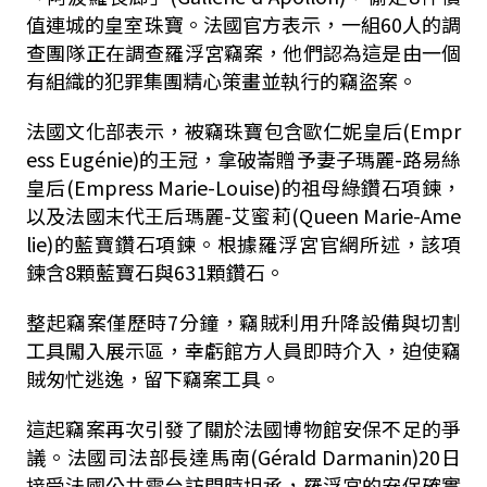
值連城的皇室珠寶。法國官方表示，一組60人的調
查團隊正在調查羅浮宮竊案，他們認為這是由一個
有組織的犯罪集團精心策畫並執行的竊盜案。
法國文化部表示，被竊珠寶包含歐仁妮皇后(Empr
ess Eugénie)的王冠，拿破崙贈予妻子瑪麗-路易絲
皇后(Empress Marie-Louise)的祖母綠鑽石項鍊，
以及法國末代王后瑪麗-艾蜜莉(Queen Marie-Ame
lie)的藍寶鑽石項鍊。根據羅浮宮官網所述，該項
鍊含8顆藍寶石與631顆鑽石。
整起竊案僅歷時7分鐘，竊賊利用升降設備與切割
工具闖入展示區，幸虧館方人員即時介入，迫使竊
賊匆忙逃逸，留下竊案工具。
這起竊案再次引發了關於法國博物館安保不足的爭
議。法國司法部長達馬南(Gérald Darmanin)20日
接受法國公共電台訪問時坦承，羅浮宮的安保確實