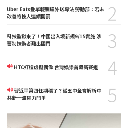
2
Uber Eats疊單報酬違外送專法 勞動部：若未
改善將按人連續開罰
3
科技監獄來了！中國出入境新規9/15實施 涉
管制技術者難出國門
4
HTC打造虛擬偶像 台灣娛樂首闢新賽道
5
習近平第四任期穩了？從五中全會解析中
共新一波權力鬥爭