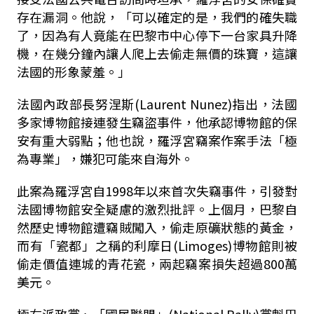
存在漏洞。他說，「可以確定的是，我們的確失職
了，因為有人竟能在巴黎市中心停下一台家具升降
機，在幾分鐘內讓人爬上去偷走無價的珠寶，這讓
法國的形象蒙羞。」
法國內政部長努涅斯(Laurent Nunez)指出，法國
多家博物館接連發生竊盜事件，他承認博物館的保
安有重大弱點；他也說，羅浮宮竊案作案手法「極
為專業」，嫌犯可能來自海外。
此案為羅浮宮自1998年以來首次失竊事件，引發對
法國博物館安全疑慮的激烈批評。上個月，巴黎自
然歷史博物館遭竊賊闖入，偷走原礦狀態的黃金，
而有「瓷都」之稱的利摩日(Limoges)博物館則被
偷走價值連城的青花瓷，兩起竊案損失超過800萬
美元。