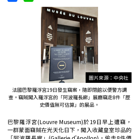
圖片來源：中央社
法國巴黎羅浮宮19日發生竊案，隨即閉館以便警方調
查。竊賊闖入羅浮宮的「阿波羅長廊」展廳竊走8件「歷
史價值無可估算」的展品。
巴黎羅浮宮(Louvre Museum)於19日早上遭竊，
一群蒙面竊賊在光天化日下，闖入收藏皇室珍品的
「阿波羅長廊」(Gallerie d'Apollon)，偷走8件價