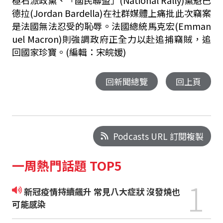
極右派政黨、「國民聯盟」(National Rally)黨魁巴
德拉(Jordan Bardella)在社群媒體上痛批此次竊案
是法國無法忍受的恥辱。法國總統馬克宏(Emman
uel Macron)則強調政府正全力以赴追捕竊賊，追
回國家珍寶。(編輯：宋皖媛)
回新聞總覽
回上頁
Podcasts URL 訂閱複製
一周熱門話題 TOP5
1
新冠疫情持續飆升 常見八大症狀 沒發燒也
可能感染