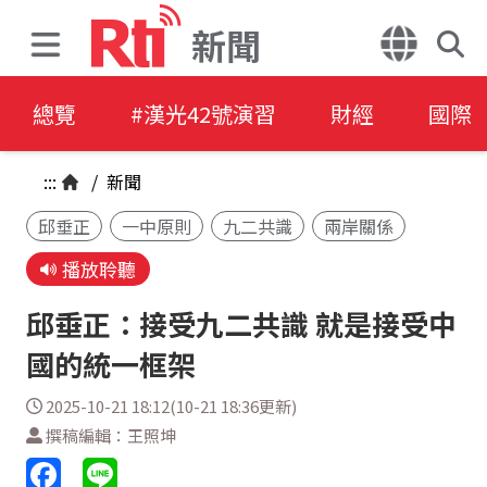
新聞
總覽
#漢光42號演習
財經
國際
:::
/
新聞
邱垂正
一中原則
九二共識
兩岸關係
播放聆聽
邱垂正：接受九二共識 就是接受中
國的統一框架
2025-10-21 18:12(10-21 18:36更新)
撰稿編輯：王照坤