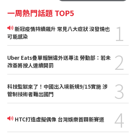
一周熱門話題 TOP5
1
新冠疫情持續飆升 常見八大症狀 沒發燒也
可能感染
2
Uber Eats疊單報酬違外送專法 勞動部：若未
改善將按人連續開罰
3
科技監獄來了！中國出入境新規9/15實施 涉
管制技術者難出國門
4
HTC打造虛擬偶像 台灣娛樂首闢新賽道