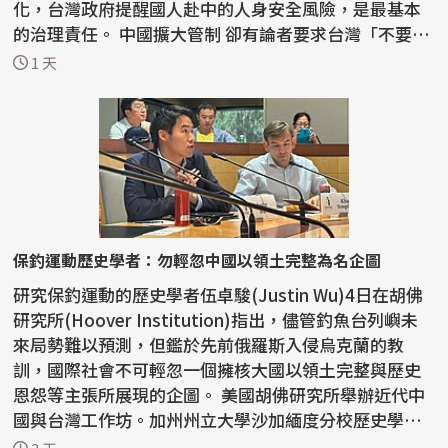
化，台灣政府提醒國人赴中的人身安全風險，是最基本
的治理責任。 中國擴大管制 卻有論者要求台灣「不要
說」 ...
1 天
保釣運動歷史學者：勿輕忽中國以領土完整為名企圖
研究保釣運動的歷史學者伍卓駿(Justin Wu)4日在胡佛
研究所(Hoover Institution)指出，儘管釣魚台列嶼未
來局勢難以預測，但鑑於先前俄羅斯入侵烏克蘭的教
訓，國際社會不可輕忽一個擁核大國以領土完整與歷史
恩怨等主張所展現的企圖。 美國胡佛研究所舉辦近代中
國與台灣工作坊。加州州立大學沙加緬度分校歷史學者
伍卓駿講...