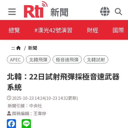
新聞
總覽
#漢光42號演習
財經
國際
:::
/
新聞
APEC
北韓飛彈
極音速飛彈
北韓試射
北韓：22日試射飛彈採極音速武器
系統
2025-10-23 14:24(10-23 14:32更新)
新聞引據：中央社
撰稿編輯：王韋婷