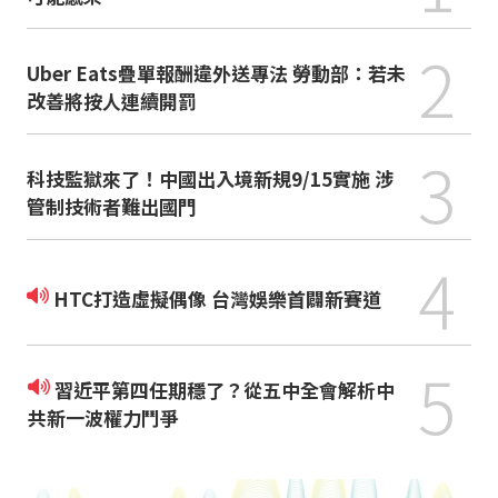
2
Uber Eats疊單報酬違外送專法 勞動部：若未
改善將按人連續開罰
3
科技監獄來了！中國出入境新規9/15實施 涉
管制技術者難出國門
4
HTC打造虛擬偶像 台灣娛樂首闢新賽道
5
習近平第四任期穩了？從五中全會解析中
共新一波權力鬥爭