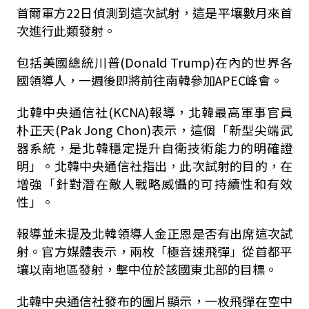
首爾軍方
22
日偵測到這次試射，這是平壤數月來首
次進行此類發射。
包括美國總統川普(Donald Trump)在內的世界各
國領導人，一週後即將前往南韓參加
APEC
峰會。
北韓中央通信社
(KCNA)
報導，北韓最高軍事官員
朴正天
(Pak Jong Chon)
表示，這個「新型尖端武
器系統，是北韓穩定提升自衛技術能力的明確證
明」。北韓中央通信社指出，此次試射的目的，在
增強「針對潛在敵人戰略威懾的可持續性和有效
性」。
報導並未提及北韓領導人金正恩是否有出席這次試
射。官方媒體表示，兩枚「極音速飛彈」從首都平
壤以南地區發射，擊中位於該國東北部的目標。
北韓中央通信社發布的圖片顯示，一枚飛彈在空中