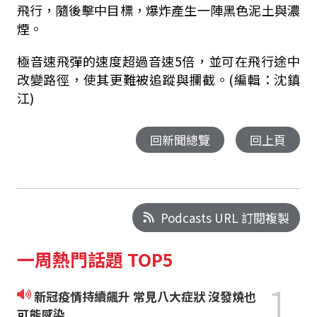
飛行，隨後擊中目標，爆炸產生一陣黑色泥土與濃
煙。
極音速飛彈的速度超過音速
5
倍，並可在飛行途中
改變路徑，使其更難被追蹤與攔截。(編輯：沈鎮
江)
回新聞總覽
回上頁
Podcasts URL 訂閱複製
一周熱門話題 TOP5
1
新冠疫情持續飆升 常見八大症狀 沒發燒也
可能感染