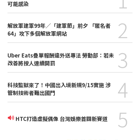
可能感染
2
解放軍建軍99年／「建軍節」前夕 「匿名者
64」攻下多個解放軍網站
3
Uber Eats疊單報酬違外送專法 勞動部：若未
改善將按人連續開罰
4
科技監獄來了！中國出入境新規9/15實施 涉
管制技術者難出國門
5
HTC打造虛擬偶像 台灣娛樂首闢新賽道