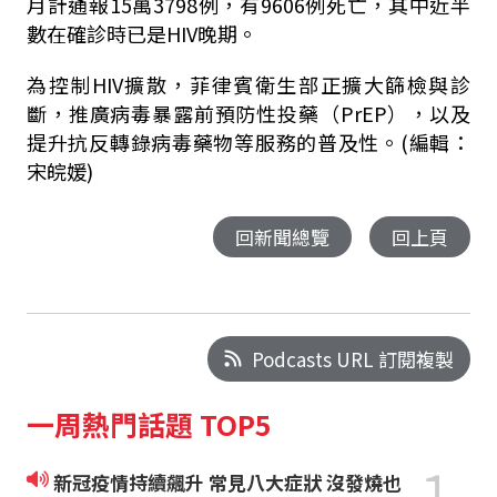
月計通報15萬3798例，有9606例死亡，其中近半
數在確診時已是HIV晚期。
為控制HIV擴散，菲律賓衛生部正擴大篩檢與診
斷，推廣病毒暴露前預防性投藥（PrEP），以及
提升抗反轉錄病毒藥物等服務的普及性。(編輯：
宋皖媛)
回新聞總覽
回上頁
Podcasts URL 訂閱複製
一周熱門話題 TOP5
1
新冠疫情持續飆升 常見八大症狀 沒發燒也