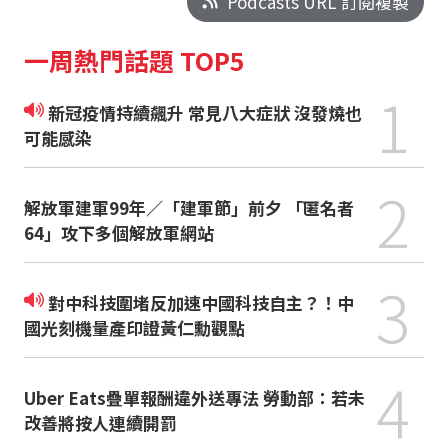
Podcasts URL 訂閱複製
一周熱門話題 TOP5
1
新冠疫情持續飆升 常見八大症狀 沒發燒也
可能感染
2
解放軍建軍99年／「建軍節」前夕 「匿名者
64」攻下多個解放軍網站
3
對中科技圍堵反加速中國科技自主？！中
國光刻機量產印證黃仁勳觀點
4
Uber Eats疊單報酬違外送專法 勞動部：若未
改善將按人連續開罰