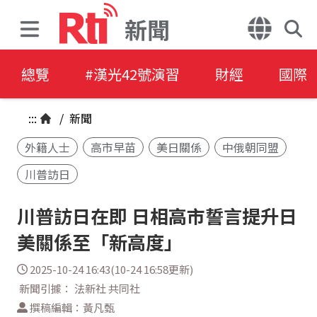
新聞
總覽
#漢光42號演習
財經
國際
:::
/
新聞
外籍人士
高市早苗
美日關係
中俄朝同盟
川普訪日
川普訪日在即 日相高市誓言提升日
美關係至「新高度」
2025-10-24 16:43(10-24 16:58更新)
新聞引據： 法新社 共同社
撰稿編輯：黃凡甄