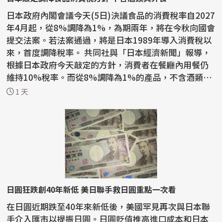
日本政府內閣會議今天(5日)決議食品的消費稅率自2027
年4月起，從8%調降為1%，為期兩年，將在今秋向國會
提交法案。若法案通過，將是日本1989年導入消費稅以
來，首度調降稅率。 共同社與「日本經濟新聞」報導，
根據日本政府今天敲定的方針，消費者在餐廳內用餐仍
維持10%稅率。而從8%調降為1%的產品，不含酒類與
外食。...
1 天
日圓狂跌創40年新低 美日聯手救日圓重點一次看
在日圓近期跌至40年來新低後，美國罕見再次與日本聯
手介入匯市以提振日圓。日圓貶值推高進口成本和日本