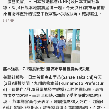
「激甚災害」。 日本放送協會(NHK)及日本共同社報
導，8月4日熊本地震將屆滿一週，今天(3日)高市早苗搭
乘自衛隊直升機從空中視察熊本災區狀況，確認發生大
規模爆...
3 天
熊本強震／7.1強震後近1週 高市早苗首度訪視災區
美聯社報導，日本首相高市早苗(Sanae Takaichi)今天
(3日)短暫訪問了九州的熊本縣(Kumamoto Prefectur
e)。這是自7月28日當地發生規模7.1的強震以來，高市
首次訪問當地。而高溫和缺水加劇了受災嚴重地區的困
境。 熊本縣官員今天表示，地震造成38人死亡。 超過4.
6萬戶家庭仍然斷水，許多家庭還面臨燃料短缺，而當地