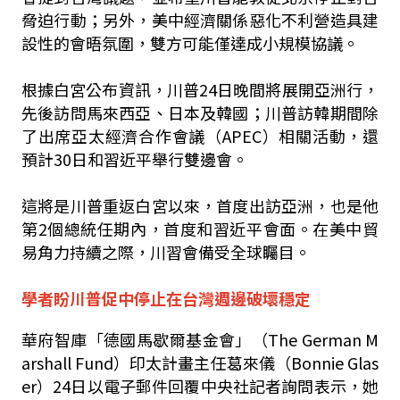
脅迫行動；另外，美中經濟關係惡化不利營造具建
設性的會晤氛圍，雙方可能僅達成小規模協議。
根據白宮公布資訊，川普24日晚間將展開亞洲行，
先後訪問馬來西亞、日本及韓國；川普訪韓期間除
了出席亞太經濟合作會議（APEC）相關活動，還
預計30日和習近平舉行雙邊會。
這將是川普重返白宮以來，首度出訪亞洲，也是他
第2個總統任期內，首度和習近平會面。在美中貿
易角力持續之際，川習會備受全球矚目。
學者盼川普促中停止在台灣週邊破壞穩定
華府智庫「德國馬歇爾基金會」（The German M
arshall Fund）印太計畫主任葛來儀（Bonnie Glas
er）24日以電子郵件回覆中央社記者詢問表示，她