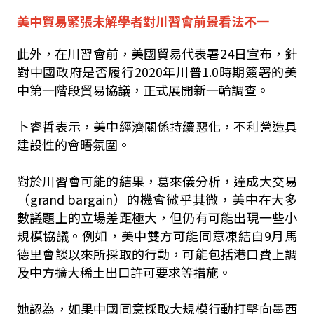
美中貿易緊張未解學者對川習會前景看法不一
此外，在川習會前，美國貿易代表署24日宣布，針
對中國政府是否履行2020年川普1.0時期簽署的美
中第一階段貿易協議，正式展開新一輪調查。
卜睿哲表示，美中經濟關係持續惡化，不利營造具
建設性的會晤氛圍。
對於川習會可能的結果，葛來儀分析，達成大交易
（grand bargain）的機會微乎其微，美中在大多
數議題上的立場差距極大，但仍有可能出現一些小
規模協議。例如，美中雙方可能同意凍結自9月馬
德里會談以來所採取的行動，可能包括港口費上調
及中方擴大稀土出口許可要求等措施。
她認為，如果中國同意採取大規模行動打擊向墨西