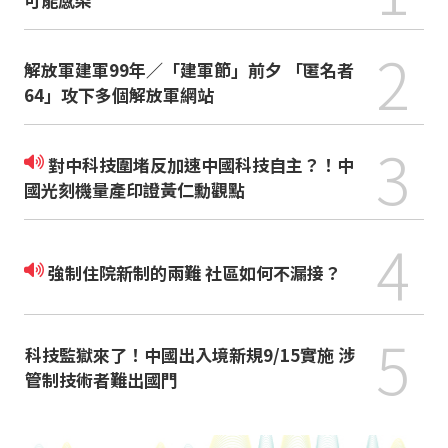
2
解放軍建軍99年／「建軍節」前夕 「匿名者
64」攻下多個解放軍網站
3
對中科技圍堵反加速中國科技自主？！中
國光刻機量產印證黃仁勳觀點
4
強制住院新制的兩難 社區如何不漏接？
5
科技監獄來了！中國出入境新規9/15實施 涉
管制技術者難出國門