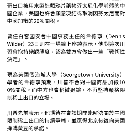
哥出口被用來製造類鴉片藥物芬太尼化學前體的中
國企業，美國也許會願意凍結或取消因芬太尼而對
中國加徵的20%關稅。
曾任白宮國安會中國事務主任的韋德寧（Dennis
Wilder）23日則在一場線上座談表示，他對這次川
習會抱持樂觀態度，認為雙方會做出一些「戰術性
決定」。
現為美國喬治城大學（Georgetown University）
學者的韋德寧預期，川普不會對中國商品加徵10
0%關稅，而中方也會稍微退讓，不再堅持嚴格限
制稀土出口的立場。
川普先前表示，他期待在會談期間能解決關於中國
限制稀土出口的持續爭端，並贏得北京恢復向美國
採購黃豆的承諾。