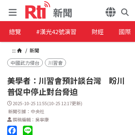
新聞
總覽
#漢光42號演習
財經
國際
:::
/
新聞
中國武力侵台
川習會
美學者：川習會預計談台灣 盼川
普促中停止對台脅迫
2025-10-25 11:55(10-25 12:17更新)
新聞引據：中央社
撰稿編輯：吳寧康