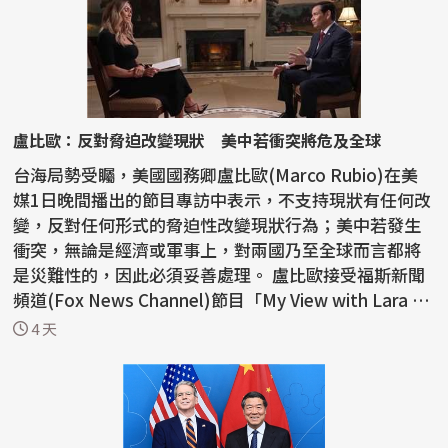
盧比歐：反對脅迫改變現狀 美中若衝突將危及全球
台海局勢受矚，美國國務卿盧比歐(Marco Rubio)在美
媒1日晚間播出的節目專訪中表示，不支持現狀有任何改
變，反對任何形式的脅迫性改變現狀行為；美中若發生
衝突，無論是經濟或軍事上，對兩國乃至全球而言都將
是災難性的，因此必須妥善處理。 盧比歐接受福斯新聞
頻道(Fox News Channel)節目「My View with Lara Tr
ump」...
4 天