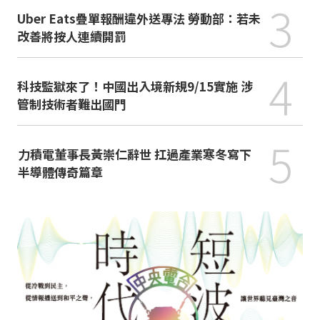
3
Uber Eats疊單報酬違外送專法 勞動部：若未
改善將按人連續開罰
4
科技監獄來了！中國出入境新規9/15實施 涉
管制技術者難出國門
5
力積電董事長黃崇仁辭世 扛過產業寒冬寫下
半導體傳奇篇章