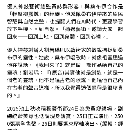
優人神鼓藝術總監黃誌群形容，與桑布伊合作是
「輕鬆卻震撼」的經驗。他感佩桑布伊帶來的原民
智慧與自然之聲，也提醒人們在AI時代，更要學習
放下手機、回到自然。「透過藝術，邀請大家一起
回來——回到土地、回到身體、回到心裡。」
優人神鼓創辦人劉若瑀則以藝術家的敏銳捕捉到桑
布伊的靈性。她說，桑布伊唱歌時，就像祖靈透過
他在說話，《我回來了》就是做一部作品給自己的
靈魂！劉若瑀：『(原音)其實他就是創造，就是一
個老的靈魂，他不是唱古老的歌謠，他唱他自己內
在古老的聲音這樣，所以我覺得這個過程是很珍貴
的。』
2025
池上秋收稻穗藝術節
24
日為免費鄉親場，副
總統蕭美琴也低調現身觀賞，
25
日正式演出，
250
0
張票全售罄，
26
日則要迎來壓軸演出。(編輯：鍾