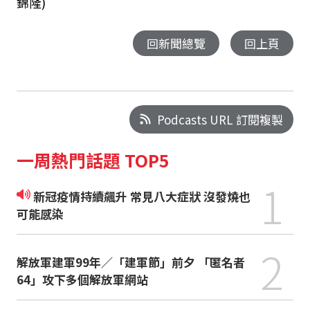
錦隆)
回新聞總覽
回上頁
Podcasts URL 訂閱複製
一周熱門話題 TOP5
1
新冠疫情持續飆升 常見八大症狀 沒發燒也
可能感染
2
解放軍建軍99年／「建軍節」前夕 「匿名者
64」攻下多個解放軍網站