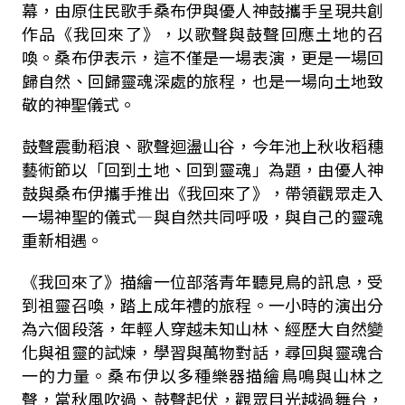
幕，由原住民歌手桑布伊與優人神鼓攜手呈現共創
作品《我回來了》，以歌聲與鼓聲回應土地的召
喚。桑布伊表示，這不僅是一場表演，更是一場回
歸自然、回歸靈魂深處的旅程，也是一場向土地致
敬的神聖儀式。
鼓聲震動稻浪、歌聲迴盪山谷，今年池上秋收稻穗
藝術節以「回到土地、回到靈魂」為題，由優人神
鼓與桑布伊攜手推出《我回來了》，帶領觀眾走入
一場神聖的儀式—與自然共同呼吸，與自己的靈魂
重新相遇。
《我回來了》描繪一位部落青年聽見鳥的訊息，受
到祖靈召喚，踏上成年禮的旅程。一小時的演出分
為六個段落，年輕人穿越未知山林、經歷大自然變
化與祖靈的試煉，學習與萬物對話，尋回與靈魂合
一的力量。桑布伊以多種樂器描繪鳥鳴與山林之
聲，當秋風吹過、鼓聲起伏，觀眾目光越過舞台，