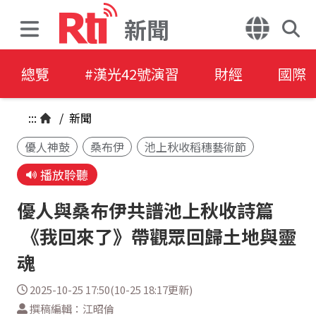
新聞
總覽
#漢光42號演習
財經
國際
:::
/
新聞
優人神鼓
桑布伊
池上秋收稻穗藝術節
播放聆聽
優人與桑布伊共譜池上秋收詩篇
《我回來了》帶觀眾回歸土地與靈
魂
2025-10-25 17:50(10-25 18:17更新)
撰稿編輯：江昭倫