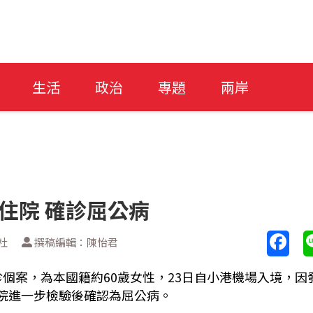
生活
政治
專題
兩岸
住院 確診屈公病
社
撰稿編輯：陳怡君
診個案，為本國籍約60歲女性，23日自小港機場入境，因
醫院進一步檢驗後確認為屈公病。