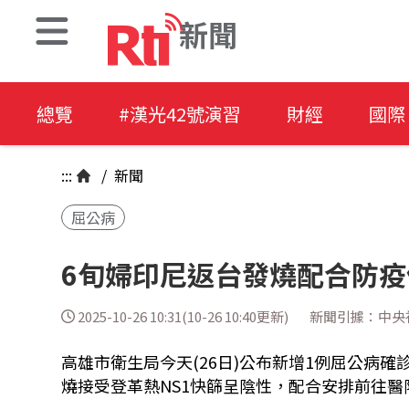
新聞
總覽
#漢光42號演習
財經
國際
:::
/
新聞
屈公病
6旬婦印尼返台發燒配合防疫
2025-10-26 10:31(10-26 10:40更新)
新聞引據：中央
高雄市衛生局今天(26日)公布新增1例屈公病確
燒接受登革熱NS1快篩呈陰性，配合安排前往