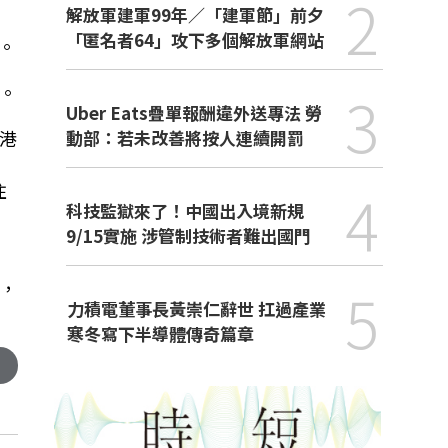
2
解放軍建軍99年／「建軍節」前夕
1
「匿名者64」攻下多個解放軍網站
。
3
。
Uber Eats疊單報酬違外送專法 勞
動部：若未改善將按人連續開罰
港
4
住
科技監獄來了！中國出入境新規
9/15實施 涉管制技術者難出國門
5
，
力積電董事長黃崇仁辭世 扛過產業
寒冬寫下半導體傳奇篇章