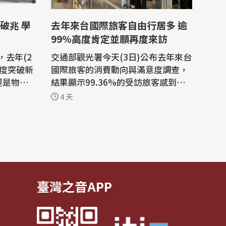
破兆 學
去年來台國際旅客自由行居多 逾
99%高度肯定並願再度來訪
去年(2
交通部觀光署今天(3日)公布去年來台
首度突破新
國際旅客的消費動向與滿意度調查，
要是物價
結果顯示99.36%的受訪旅客感到滿
願高，花
意或非常滿意，99.76%願意再度來
4 天
出境旅客
訪；此外，台灣無論在友善的人情
味、社會治安、交通便利、遊憩環境
中在出國
及住宿設施方面均獲得國際旅客的高
12.4
度評價。 觀光署指出，在滿分5分的
幣1兆47
情況下，國際旅客對台灣民眾的友善
給予4.72...
臺灣之音APP