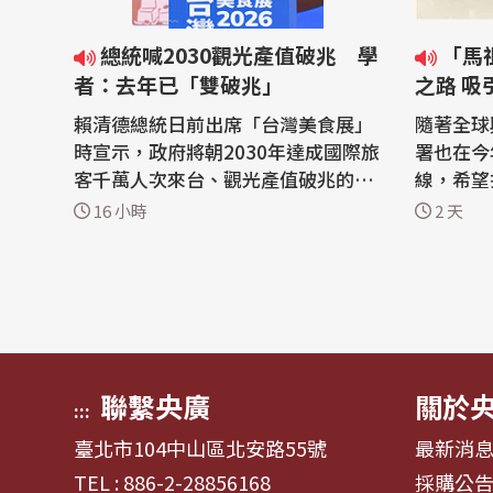
總統喊2030觀光產值破兆 學
「馬祖徒步慢旅」成台版朝聖
者：去年已「雙破兆」
之路 
賴清德總統日前出席「台灣美食展」
隨著全球
時宣示，政府將朝2030年達成國際旅
署也在今
客千萬人次來台、觀光產值破兆的目
線，希望
標。不過靜宜大學觀光學者黃正聰今
走遍馬祖
16 小時
2 天
天(7日)分析，台灣觀光及旅遊產值已
麻梨子更
於去年達成雙重破兆。 靜宜大學觀光
大讚馬祖獨特
系副教授黃正聰7日引用交通部觀光
興起以雙
署最新的統計數據分析，雖然國際旅
牙朝聖之
客在台旅遊總支出從2019年疫情前的
的路線。
新台...
處去...
聯繫央廣
關於
:::
臺北市104中山區北安路55號
最新消
TEL : 886-2-28856168
採購公