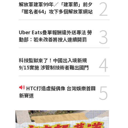
2
解放軍建軍99年／「建軍節」前夕
「匿名者64」攻下多個解放軍網站
3
Uber Eats疊單報酬違外送專法 勞
動部：若未改善將按人連續開罰
4
科技監獄來了！中國出入境新規
9/15實施 涉管制技術者難出國門
5
HTC打造虛擬偶像 台灣娛樂首闢
新賽道