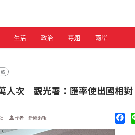
生活
政治
專題
兩岸
國旅
5萬人次 觀光署：匯率使出國相對
社
作者：新聞編輯