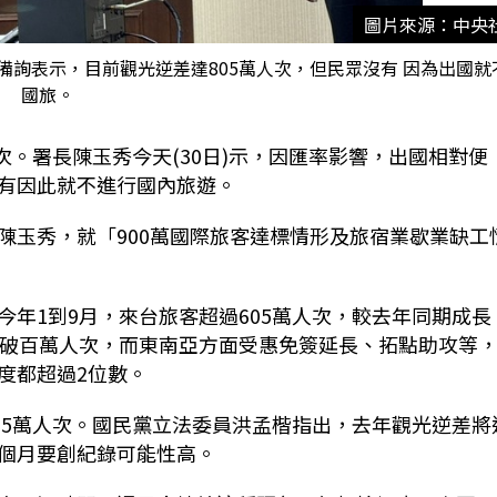
圖片來源：中央
備詢表示，目前觀光逆差達805萬人次，但民眾沒有 因為出國就
國旅。
次。署長陳玉秀今天(30日)示，因匯率影響，出國相對便
有因此就不進行國內旅遊。
陳玉秀，就「900萬國際旅客達標情形及旅宿業歇業缺工
年1到9月，來台旅客超過605萬人次，較去年同期成長
突破百萬人次，而東南亞方面受惠免簽延長、拓點助攻等
度都超過2位數。
05萬人次。國民黨立法委員洪孟楷指出，去年觀光逆差將
後3個月要創紀錄可能性高。