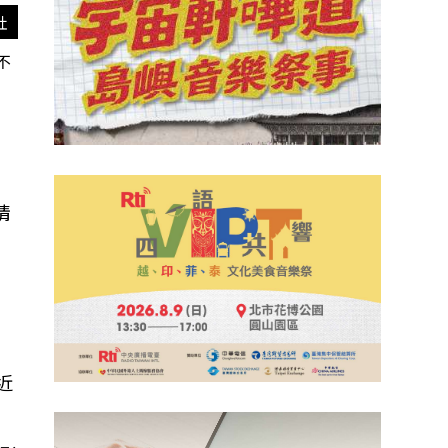
社
不
情
，
近