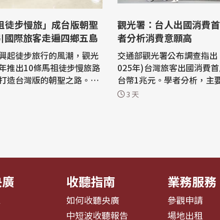
觀光署：台人出國消費首
吸引國際旅客走遍四鄉五島
者分析消費意願高
興起徒步旅行的風潮，觀光
交通部觀光署公布調查指出，
年推出10條馬祖徒步慢旅路
025年)台灣旅客出國消費
打造台灣版的朝聖之路。已
台幣1兆元。學者分析，主
四鄉五島的日本藝人大久保
上漲，加上台灣旅客消費意
3 天
在今天(5日)的啟動儀式上，
費金額就會成長，預估今年
的魅力。 疫後全球旅人
將突破2000萬人次。 觀光署公布202
腳探索土地的風潮，從西班
5年台灣旅遊狀況調查，其
路到日本熊野古道都是熱門
旅遊部分，較2024年同期成長
為此，馬祖國家風景區管理
3%，出國旅遊總支出為新台
4億元，較20...
央廣
收聽指南
業務服務
息
如何收聽央廣
參觀申請
告
中短波收聽報告
場地出租