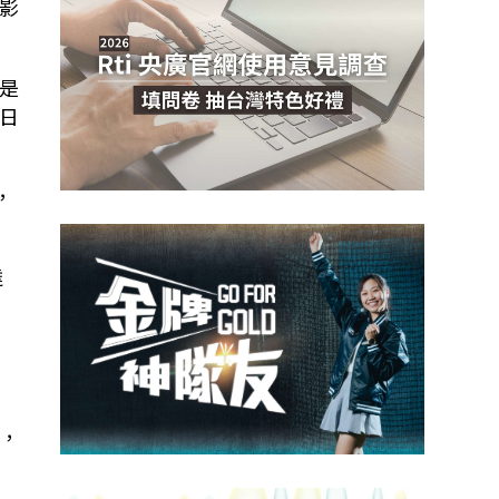
影
是
日
，
達
費
，