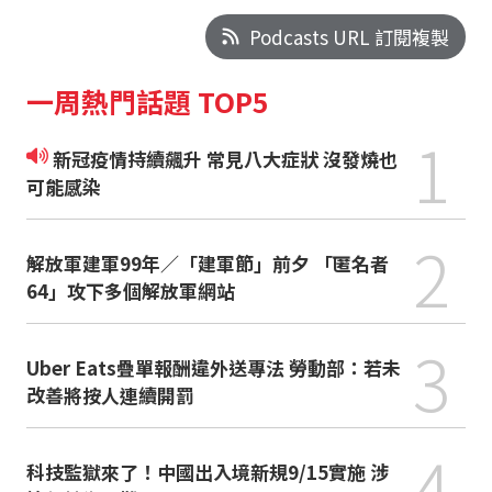
Podcasts URL 訂閱複製
一周熱門話題 TOP5
1
新冠疫情持續飆升 常見八大症狀 沒發燒也
可能感染
2
解放軍建軍99年／「建軍節」前夕 「匿名者
64」攻下多個解放軍網站
3
Uber Eats疊單報酬違外送專法 勞動部：若未
改善將按人連續開罰
4
科技監獄來了！中國出入境新規9/15實施 涉