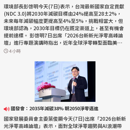
環境部長彭啓明今天(7日)表示，台灣最新國家自定貢獻
(NDC 3.0)將2030年減碳目標由24%提高至28±2%，
未來每年減碳幅度更提高至4%至5%，挑戰相當大，但
環境部認為，2030年目標仍在既定渠道上，甚至有機會
提前達標。 彭啓明7日出席「2026台新新光淨零高峰論
壇」進行專題演講時指出，近年全球淨零轉型面臨美國
退出巴黎協定...
4 小時
國發會：2035年減碳38% 朝2050淨零邁進
國家發展委員會主委葉俊顯今天(7日)出席「2026台新新
光淨零高峰論壇」表示，面對全球淨零趨勢與AI浪潮帶