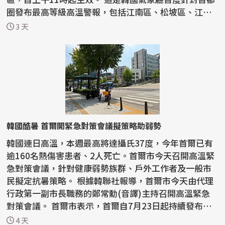
圈發布最高等級高溫警報，包括江南區、松坡區、江西
區...
3 天
韓國酷暑 首爾開緊急對策會議擬策略助弱勢
韓國連日高溫，本週最高將達攝氏37度，今年首爾已有
逾160名熱傷害患者、2人死亡。首爾市今天召開高溫緊
急對策會議，針對健康弱勢族群、戶外工作者及一般市
民擬定抗暑策略。 根據韓聯社報導，首爾市今天由代理
行政第一副市長職務的鄭常勳(音譯)主持召開高溫緊急
對策會議。 首爾市表示，首爾自7月23日起持續發布高
溫特...
4 天