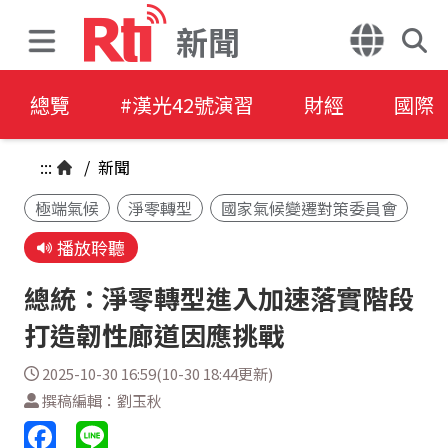
新聞
總覽
#漢光42號演習
財經
國際
:::
/
新聞
極端氣候
淨零轉型
國家氣候變遷對策委員會
播放聆聽
總統：淨零轉型進入加速落實階段
打造韌性廊道因應挑戰
2025-10-30 16:59(10-30 18:44更新)
撰稿編輯：劉玉秋