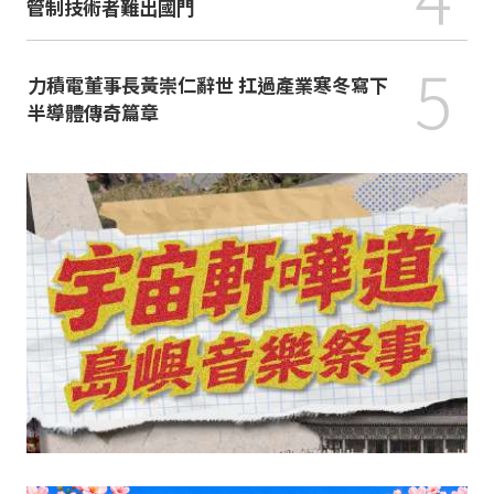
管制技術者難出國門
5
力積電董事長黃崇仁辭世 扛過產業寒冬寫下
半導體傳奇篇章