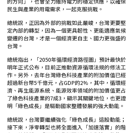
的方向」，也會全力維持電力的穩定供應，以確保
民生與產業的用電需求，一起克服挑戰。
總統說，正因為外部的挑戰如此嚴峻，台灣更要堅
定內部的轉型，因為一個更具韌性、更能適應氣候
變遷的台灣，才是一個經濟更自主、國力更強盛的
台灣。
總統指出，「
2050
年循環經濟路徑圖」預計最快於
明年正式公布，目前正推動資源循環法規的修法工
作。另外，去年台灣綠色科技產業的附加價值已經
超過新台幣
5
千億元，占
GDP
的
2%
，其中，循環經
濟、再生能源系統、能源效率領域的附加價值更占
了綠色科技產業的
7
成
3
，顯示其關鍵地位，也更證
明「綠色成長」是驅動國家整體發展的強大動能。
總統說，台灣要繼續強化「綠色成長」這股動能；
接下來，淨零轉型也將全面進入「加速落實」的階