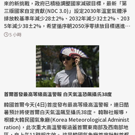
來的新挑戰，政府已積極調整國家減碳目標，最新「第
三版國家自定貢獻(NDC 3.0)」設定2030年溫室氣體淨
排放較基準年減少28±2%、2032年減少32±2%、203
5年減少38±2%，希望循序朝2050淨零排放目標邁進。
葉俊顯表示，...
5 小時
首爾首發最高等級高溫警報 白天氣溫恐飆攝氏38度
韓國首爾今天(4日)首度發布最高等級高溫警報，連日酷
暑預計將使首爾白天氣溫飆至攝氏38度。 韓聯社報導，
根據大韓民國氣象廳(Korea Meteorological Administ
ration)，此次重大高溫警報涵蓋首爾東南部及西南部地
區，自上午11時起生效。 這是韓國氣象廳首度針對首都