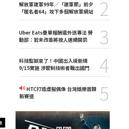
2
解放軍建軍99年／「建軍節」前夕
「匿名者64」攻下多個解放軍網站
3
Uber Eats疊單報酬違外送專法 勞
動部：若未改善將按人連續開罰
4
科技監獄來了！中國出入境新規
9/15實施 涉管制技術者難出國門
5
HTC打造虛擬偶像 台灣娛樂首闢
新賽道
像