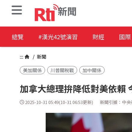
新聞
總覽
#漢光42號演習
財經
國際
:::
/
新聞
美加關係
川普關稅戰
加中關係
加拿大總理拚降低對美依賴 
2025-10-31 05:49(10-31 06:53更新)
新聞引據：中央