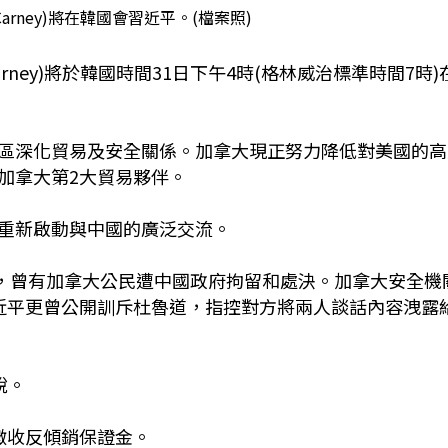
Carney)將在韓國會習近平。(檔案照)
arney)將於韓國時間31日下午4時(格林威治標準時間7時)
區深化貿易及安全關係。加拿大現正努力降低對美國的高
加拿大第2大貿易夥伴。
重新啟動與中國的廣泛交流。
)執政期間，曾有加拿大公民遭中國政府拘留和處決。加拿大安全機
近平更曾公開訓斥杜魯道，指控對方將兩人談話內容洩露
稅。
徵收反傾銷保證金。