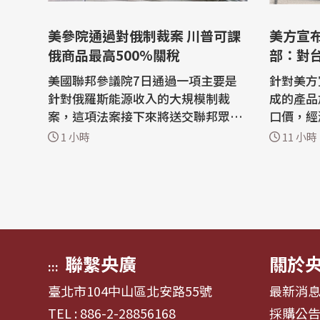
美參院通過對俄制裁案 川普可課
美方宣
俄商品最高500%關稅
部：對
擊有限
美國聯邦參議院7日通過一項主要是
針對美方
針對俄羅斯能源收入的大規模制裁
成的產品
案，這項法案接下來將送交聯邦眾議
口價，經
院審議，但因國會目前進入夏季休會
產業衝擊
1 小時
11 小時
期，眾議院最快要到9月初才會進行
體方面，
表決。 法新社報導，這項制裁案將對
美投資建
俄羅斯官員、寡頭統治集團成員、金
額，所需
融機構，以及協助規避俄羅斯石油出
太陽能產
口限制的所謂「影子船隊」（shado
關稅影響不大。 經
w fleet）...
的在...
聯繫央廣
關於
:::
臺北市104中山區北安路55號
最新消
TEL : 886-2-28856168
採購公