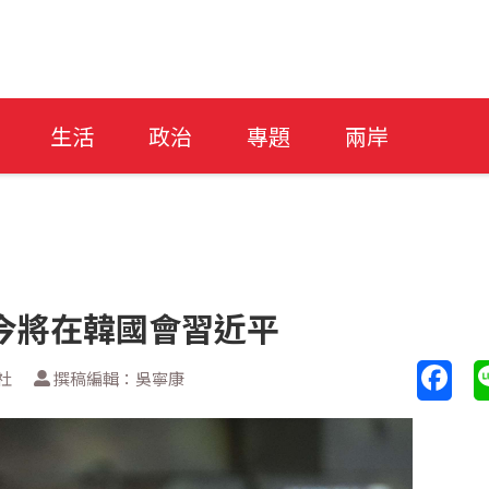
生活
政治
專題
兩岸
今將在韓國會習近平
社
撰稿編輯：吳寧康