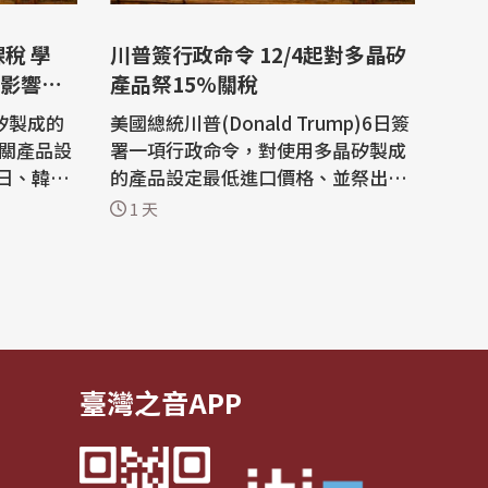
川普簽行政命令 12/4起對多晶矽
影響有
產品祭15%關稅
矽製成的
美國總統川普(Donald Trump)6日簽
相關產品設
署一項行政命令，對使用多晶矽製成
日、韓及
的產品設定最低進口價格、並祭出新
合計總和
關稅。 多晶矽是太陽能板和半導體的
1 天
析，美方
關鍵材料。行政命令指出，這類產品
本土產
將從12月4日起面臨15%的關稅，並
傾銷及在
概述了多晶矽、以及晶圓和太陽能電
精準打
池等產品的最低進口價格，這項規定
爭位置，
也將在同一天生效。 白宮在一份概要
說明...
臺灣之音APP