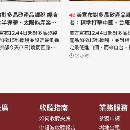
布對多晶矽產品課稅 經濟
美宣布對多晶矽產品課稅 學
台半導體、太陽能產業衝
者：精準打擊中國、台廠
限
宣布12月4日起對多晶矽製
美方宣布12月4日起對多晶
加徵15%關稅並設定最低進
產品加徵15%關稅，並對
濟部今天(7日)晚間回應，對
定最低進口價，而來自台、
有限。經濟部分析，在半導
歐盟產品適用稅率與海關稅
19 小時
依據台美投資MOU，台廠赴
為15%。學者今天(7日)分
廠、量產都可享關稅豁免配
此舉是為了保護美商、重振
原物料也可爭取進口免稅；
能，並杜絕中國多晶矽產能
業方面則是以內銷為主，受
第三地組裝規避關稅，堪稱
濟部說明，美方目
擊，而台灣產品處於平等競
對台廠影響有限，...
央廣
收聽指南
業務服務
息
如何收聽央廣
參觀申請
告
中短波收聽報告
場地出租