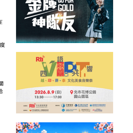
在
度
關
給