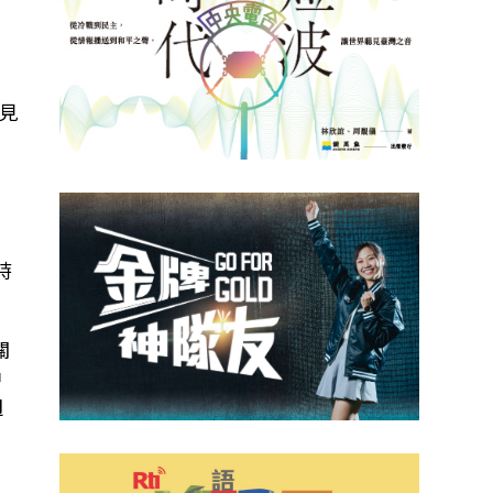
國
見
時
關
中
週