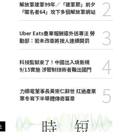
2
解放軍建軍99年／「建軍節」前夕
「匿名者64」攻下多個解放軍網站
3
Uber Eats疊單報酬違外送專法 勞
動部：若未改善將按人連續開罰
4
科技監獄來了！中國出入境新規
9/15實施 涉管制技術者難出國門
5
力積電董事長黃崇仁辭世 扛過產業
寒冬寫下半導體傳奇篇章
社