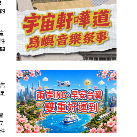
學
的
這
性
關
焦
是
習
立
件