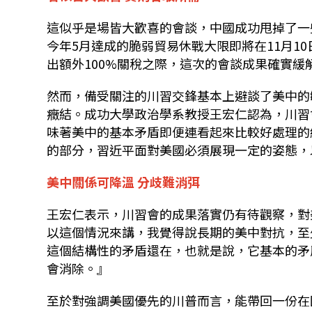
這似乎是場皆大歡喜的會談，中國成功甩掉了一
今年
5
月達成的脆弱貿易休戰大限即將在
11
月
10
出額外
100%
關稅之際，這次的會談成果確實緩
然而，備受關注的川習交鋒基本上避談了美中的
癥結。成功大學政治學系教授王宏仁認為，川習
味著美中的基本矛盾即便連看起來比較好處理的
的部分，習近平面對美國必須展現一定的姿態，
美中關係可降溫 分歧難消弭
王宏仁表示，川習會的成果落實仍有待觀察，對
以這個情況來講，我覺得說長期的美中對抗，至
這個結構性的矛盾還在，也就是說，它基本的矛
會消除。』
至於對強調美國優先的川普而言，能帶回一份在