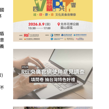
國
祭
盾
意
義
音
)
內
不