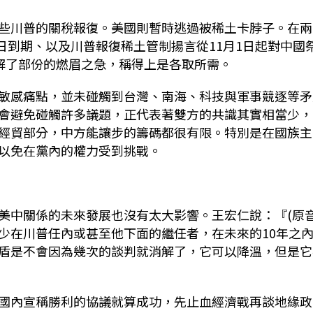
些川普的關稅報復。美國則暫時逃過被稀土卡脖子。在兩
日到期、以及川普報復稀土管制揚言從
11
月
1
日起對中國
解了部份的燃眉之急，稱得上是各取所需。
敏感痛點，並未碰觸到台灣、南海、科技與軍事競逐等矛
會避免碰觸許多議題，正代表著雙方的共識其實相當少，
經貿部分，中方能讓步的籌碼都很有限。特別是在國族主
以免在黨內的權力受到挑戰。
美中關係的未來發展也沒有太大影響。王宏仁說：『
(
原
少在川普任內或甚至他下面的繼任者，在未來的
10
年之
盾是不會因為幾次的談判就消解了，它可以降溫，但是它
國內宣稱勝利的協議就算成功，先止血經濟戰再談地緣政