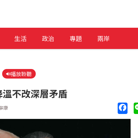
生活
政治
專題
兩岸
播放聆聽
降溫不改深層矛盾
寧康