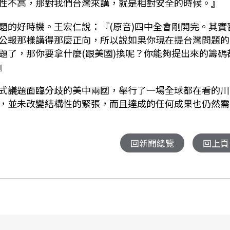
性不高，那對我們台灣來講，就是相對安全的時候。』
題的好時機。王宏仁說：『
(
原音
)
四中全會剛開完。其實
公報那樣講得那麼正向，所以說如果你現在提台灣問題的
題了，那你要拿什麼
(
跟美國
)
換呢？你能夠提出來的籌碼
』
式議題面臨分歧的美中兩國，舉行了一場全球都在看的川
，並未改變結構性的緊張，而且達成的任何成果也仍然需
回新聞總覽
回上頁