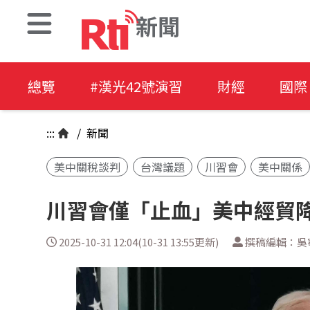
新聞
總覽
#漢光42號演習
財經
國際
:::
/
新聞
美中關稅談判
台灣議題
川習會
美中關係
川習會僅「止血」美中經貿
2025-10-31 12:04(10-31 13:55更新)
撰稿編輯：吳