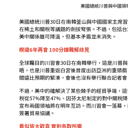
美國總統川普與中國領
美國總統川普
30
日在南韓釜山與中國國家主席習
在稀土和關稅等議題的劍拔弩張。不過，包括台
美中關係雖可降溫，但基本矛盾並未消失。
睽違6年再會 100分鐘難解歧見
全球矚目的川習會
30
日在南韓舉行，這是川普與
晤，也是川普重返白宮後首度出訪亞洲的重頭戲
間遠比預期的緊湊，會後也沒有舉行聯合記者會
不過，美中的確解決了某些棘手的經貿爭端，這
稅從
57%
降至
47%
、因芬太尼制定的對中關稅降
宣布兩國領袖將在明年互訪。而川習會一落幕，
簽署貿易協議。
看似皆大歡喜 實則各取所需