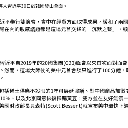
導人習近平30日於韓國釜山會面。
近平舉行雙邊會，會中在經貿方面取得成果，緩和了兩
灣在內的敏感議題都是這場元首交鋒的「沉默之聲」，顯
習近平自
2019
年的
20
國集團
(G20)
峰會以來首次面對面會
。然而，這場大陣仗的美中元首會談只進行了
100
分鐘，
。
包括稀土供應不設限的
1
年可展延協議、對中國商品加徵
10%
、以及北京同意恢復採購黃豆，雙方並在友好氣氛
美國財政部長貝森特
(Scott Bessent)
就宣布美中最快下