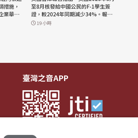
銷措施，
至8月核發給中國公民的F-1學生簽
企業華為
證，較2024年同期減少34%。報告
舉是對國家主
認為，減少中國留學生有助降低技術
19 小時
外流風險，維護美國國家安全。 美國
佈一份聲
智庫「移民研究中心」(Center for I
使館蓄意
mmigration Studies)研究員費希曼
國家安全
(George Fishman)當地時間3日發布
裸裸阻止
報告，根據美國國際教育交流協會(II
E)統計，...
臺灣之音APP