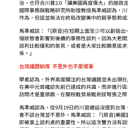
治，也符合川普
2.0
「讓美國再度偉大」的施政
國際事務與戰略研究所助理教授馬準威認為，川
作為，但這並無法在終局改變美中的競爭態勢或
馬準威說：『
(
原音
)
在短期上面至少可以創造出
個狀態會影響到後續的事務性談判。因為大老闆
談判比較緩和的氣氛，或者是大家比較願意追求
係。』
台灣議題缺席 不意外也不是壞事
學者認為，外界高度關注的台灣議題並未出現在
在美中元首確認先前已達成的共識，而非進行區
訪問才是重頭戲，在關稅戰貿易戰劍拔弩張之際
馬準威認為，從
9
月
19
日的川習通話沒提到台灣
會不談台灣並不意外。馬準威說：『
(
原音
)
美國
即被拿上談判桌的重要性。所以這次雙方沒有談