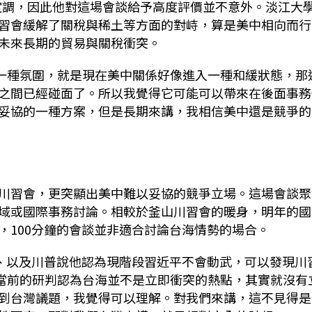
定調，因此他對這場會談給予高度評價並不意外。淡江大
習會緩解了關稅與稀土等方面的對峙，算是美中相向而行
未來長期的貿易與關稅衝突。
一種氛圍，就是現在美中關係好像進入一種和緩狀態，那
之間已經碰面了。所以我覺得它可能可以帶來在後面事務
妥協的一種方案，但是長期來講，我相信美中還是競爭的
川習會，更突顯出美中難以妥協的競爭立場。這場會談聚
域或國際事務討論。相較於釜山川習會的暖身，明年的國
，
100
分鐘的會談並非適合討論台海情勢的場合。
、以及川普說他認為現階段習近平不會動武，可以發現川
當前的研判認為台海並不是立即衝突的熱點，其實就沒有
到台灣議題，我覺得可以理解。對我們來講，這不見得是