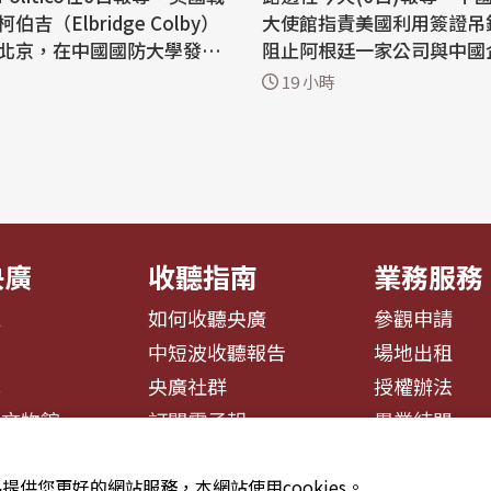
吉（Elbridge Colby）
大使館指責美國利用簽證吊
北京，在中國國防大學發表
阻止阿根廷一家公司與中國
中方對去年底批准的110億
(Huawei)的合作，稱此
19 小時
軍售感到不悅，冷待制定政
權和自由市場原則的冒犯。 中國大使
o報導，根據2
館5日深夜在社群媒體上發
士說法，美國戰爭部次長柯
明表示：「美國駐阿根廷大
來試圖取得中方的訪問邀
煽炒『中國威脅論』，泛化
求五角大廈官員與中方對口
概念，並以吊銷簽證方式赤
正常...
央廣
收聽指南
業務服務
息
如何收聽央廣
參觀申請
告
中短波收聽報告
場地出租
募
央廣社群
授權辦法
播文物館
訂閱電子報
異業結盟
提供您更好的網站服務，本網站使用cookies。