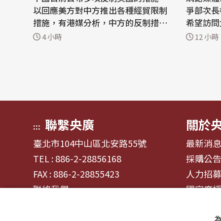
以回應美方對中方推出各種經貿限制
爭部次長柯伯
措施，有港媒分析，中方的反制措施
希望訪問
「沒有把拳頭揮到最盡」，刻意保留
談話，但
4 小時
12 小時
重要籌碼，客觀上是為籌備中的9月
美元對台
中美元首會面預留對話空間。 星島日
策的柯伯吉。 Politic
報今(7)日刊文表示，中方這一波反制
名知情人
屬於針鋒相對的對等回擊，主要鎖定
伯吉數月
無人機零件及技術等特定領域。 至於
請，並要
稀土...
官員會...
聯繫央廣
關於
:::
臺北市104中山區北安路55號
最新消
TEL : 886-2-28856168
採購公
FAX : 886-2-28855423
人力招
聯絡我們
國家廣
為