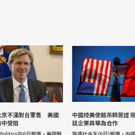
北京不滿對台軍售 美國
中國控美使館吊銷簽證 
訪中受阻
廷企業與華為合作
olitico在6日報導，美國戰
路透社今天(6日)報導，中