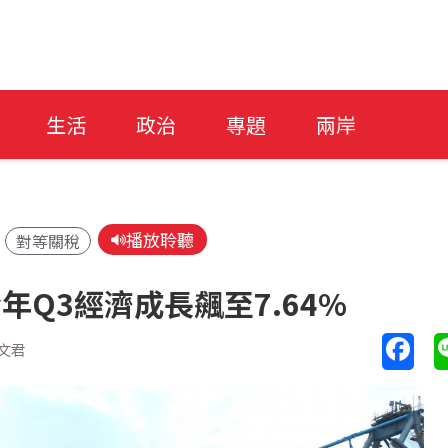
生活
政治
專題
兩岸
播放聆聽
對等關稅
年Q3經濟成長飆至7.64%
文君