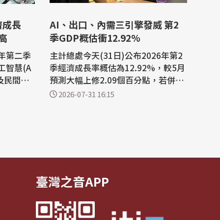
AI、出口、內需三引擎發威 第2
新高
季GDP概估衝12.92%
今年第二季
主計總處今天(31日)公布2026年第2
智慧(A
季經濟成長率概估為12.92%，較5月
及民間消
預測大幅上修2.09個百分點，若併計
長率概估
第1季經濟成長率14.55%，上半年經
2026-07-31 16:15
幅上修2.
濟成長率高達13.72%。 主計總處指
經濟成長率
出，受惠於人工智慧(AI)、高效能運
同期最高紀
算及雲端服務等應用需求持續擴增，
推升相關電子資通產品出貨動能，加
優於預
上價格調漲效應，第2季按美元計價
商品出口年...
臺灣之音APP