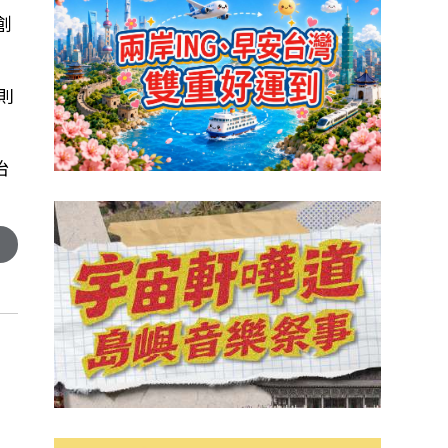
創
則
怡