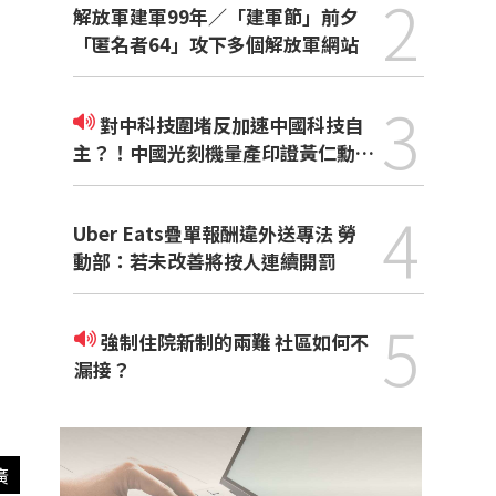
2
解放軍建軍99年／「建軍節」前夕
「匿名者64」攻下多個解放軍網站
3
對中科技圍堵反加速中國科技自
主？！中國光刻機量產印證黃仁勳觀
點
4
Uber Eats疊單報酬違外送專法 勞
動部：若未改善將按人連續開罰
5
強制住院新制的兩難 社區如何不
漏接？
廣