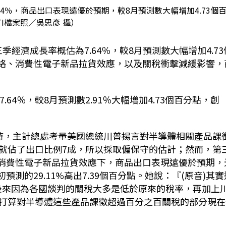
.64％，商品出口表現遠優於預期，較8月預測數大幅增加4.73個
TI檔案照／吳思彥 攝）
第三季經濟成長率概估為7.64％，較8月預測數大幅增加4.73
熱絡、消費性電子新品拉貨效應，以及關稅衝擊減緩影響，
64％，較8月預測數2.91％大幅增加4.73個百分點，創
時，主計總處考量美國總統川普揚言對半導體相關產品課
就佔了出口比例7成，所以採取偏保守的估計；然而，第
和消費性電子新品拉貨效應下，商品出口表現遠優於預期，
預測的29.11%高出7.39個百分點。她說：『(原音)其實
，後來因為各國談判的關稅大多是低於原來的稅率，再加上
打算對半導體這些產品課徵超過百分之百關稅的部分現在