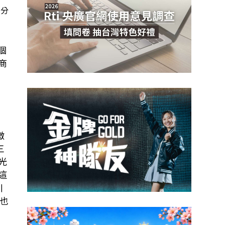
百分
個
商
徵
三
光
這
川
也