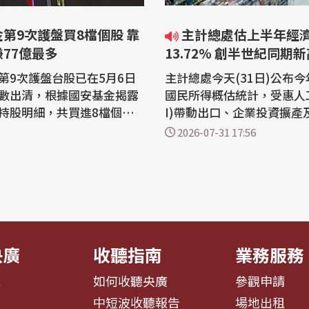
第9次護盤買8檔個股 靠
主計總處估上半年經濟成長
77億最多
13.72% 創半世紀同期
第9次護盤台股已在5月6日
主計總處今天(31日)公布
數出清，根據國安基金揭露
國民所得概估統計，受惠人工
持股明細，共買進8檔個
I)帶動出口、企業投資擴產
科技、傳產及金融股，其中
費優於預期，第二季經濟成
2026-07-31 17:56
積電淨賺新台幣76.59億
達12.92%，較5月預測值大
配息達77.72億元獲利最
09個百分點；累計上半年
77%。 美國川普政府
達13.72%，創近50年來
國課徵對等關稅措施等利空
錄。 主計總處綜合統計處專門委員江
安基金於2025年4月9日起
心怡表示，第二季經濟成長
，2026...
期，主要來...
央廣
收聽指南
業務服務
息
如何收聽央廣
參觀申請
告
中短波收聽報告
場地出租