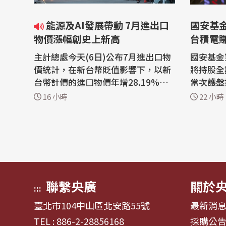
能源及AI發展帶動 7月進出口
國安基金
物價漲幅創史上新高
台積電賺
主計總處今天(6日)公布7月進出口物
國安基金
價統計，在新台幣貶值影響下，以新
將持股全
台幣計價的進口物價年增28.19%、
當次護盤
出口物價年增31.56%，雙雙創1977
股，涵蓋
16 小時
22 小時
年1月有統計以來最高紀錄。不過，
以買進台
主計總處強調，相關漲價主要集中於
元，加上
電子零組件及出口生產用途，加上政
多，占總計淨利
府持續穩定油價，因此並未形成全面
公布對各
性的輸入性通膨。 主計總處指出，7
夾擊，國
月生產者...
進場護台股
聯繫央廣
關於
:::
臺北市104中山區北安路55號
最新消
TEL : 886-2-28856168
採購公