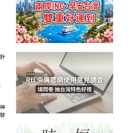
針
臣
神
發