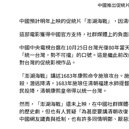
中國推出促統片
中國預計明年上映的促統片「澎湖海戰」，因清
這部電影獲得中國官方支持，社群媒體上的負面
中國中央電視台選在10月25日台灣光復80年
「統一台灣，勢不可擋」的口號。這是繼此前改
對台灣的促統影視作品。
「澎湖海戰」講述1683年康熙命令施琅攻台
殺，潛逃降清。1683年施琅任清朝福建水師
民投降，清朝康熙皇帝得以統一台灣。
然而，「澎湖海戰」還未上映，在中國社群媒體
的歷史劇，但也有人質疑「為甚麼要講清朝收復
中國網友譴責與抵制，也有許多同情明鄭、厭惡