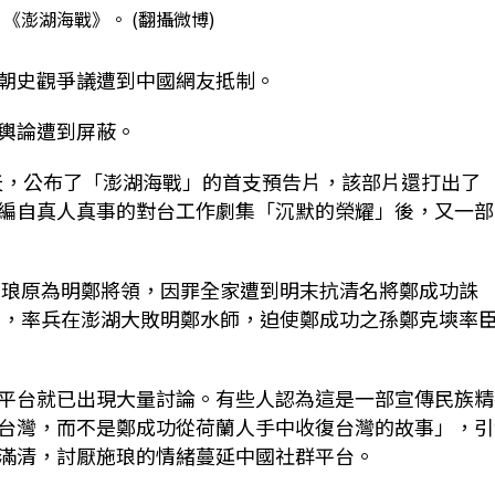
《澎湖海戰》。 (翻攝微博)
朝史觀爭議遭到中國網友抵制。
輿論遭到屏蔽。
當天，公布了「澎湖海戰」的首支預告片，該部片還打出了
編自真人真事的對台工作劇集「沉默的榮耀」後，又一部
。施琅原為明鄭將領，因罪全家遭到明末抗清名將鄭成功誅
提督，率兵在澎湖大敗明鄭水師，迫使鄭成功之孫鄭克塽率
平台就已出現大量討論。有些人認為這是一部宣傳民族精
台灣，而不是鄭成功從荷蘭人手中收復台灣的故事」，引
滿清，討厭施琅的情緒蔓延中國社群平台。