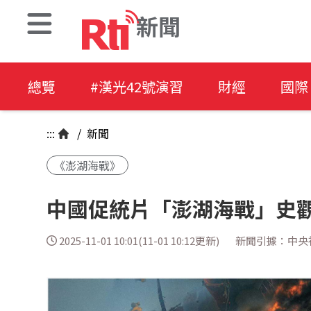
新聞
總覽
#漢光42號演習
財經
國際
:::
/
新聞
《澎湖海戰》
中國促統片「澎湖海戰」史觀
2025-11-01 10:01(11-01 10:12更新)
新聞引據：中央