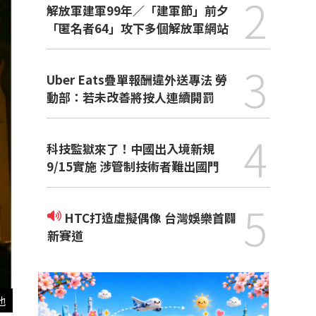
2
解放軍建軍99年／「建軍節」前夕
「匿名者64」攻下多個解放軍網站
3
Uber Eats疊單報酬違外送專法 勞
動部：若未改善將按人連續開罰
4
科技監獄來了！中國出入境新規
9/15實施 涉管制技術者難出國門
5
HTC打造虛擬偶像 台灣娛樂首闢
新賽道
他