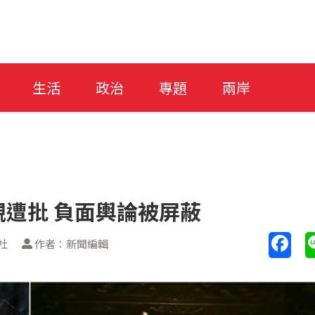
生活
政治
專題
兩岸
遭批 負面輿論被屏蔽
社
作者：新聞編輯