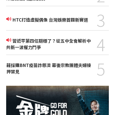
3
HTC打造虛擬偶像 台灣娛樂首闢新賽道
4
習近平第四任期穩了？從五中全會解析中
共新一波權力鬥爭
5
藉採購BNT疫苗詐慈濟 幕後宗教團體夫婦接
押禁見