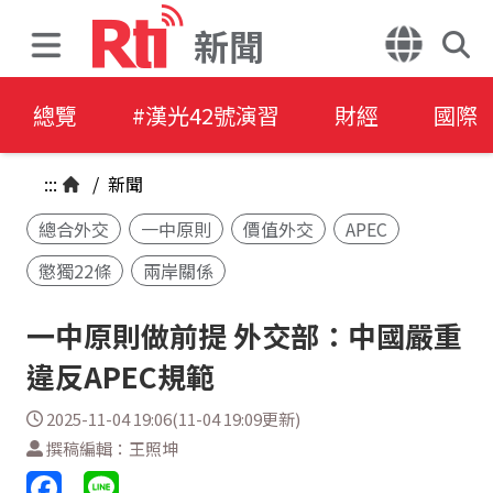
新聞
總覽
#漢光42號演習
財經
國際
:::
/
新聞
總合外交
一中原則
價值外交
APEC
懲獨22條
兩岸關係
一中原則做前提 外交部：中國嚴重
違反APEC規範
2025-11-04 19:06(11-04 19:09更新)
撰稿編輯：王照坤