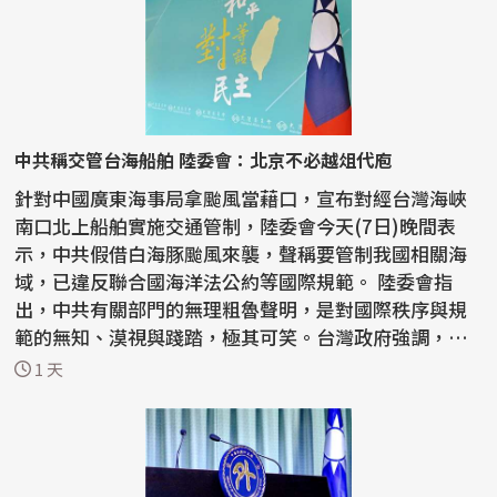
中共稱交管台海船舶 陸委會：北京不必越俎代庖
針對中國廣東海事局拿颱風當藉口，宣布對經台灣海峽
南口北上船舶實施交通管制，陸委會今天(7日)晚間表
示，中共假借白海豚颱風來襲，聲稱要管制我國相關海
域，已違反聯合國海洋法公約等國際規範。 陸委會指
出，中共有關部門的無理粗魯聲明，是對國際秩序與規
範的無知、漠視與踐踏，極其可笑。台灣政府強調，中
共沒有任...
1 天