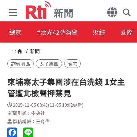
新聞
總覽
#漢光42號演習
財經
國際
:::
/
新聞
詐騙園區
太子集團
陳志
柬埔寨太子集團涉在台洗錢 1女主
管遭北檢聲押禁見
2025-11-05 08:43(11-05 10:02更新)
新聞引據：中央社
撰稿編輯：王育偉