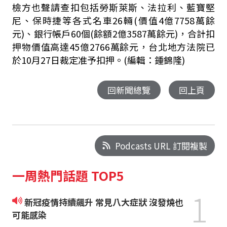
檢方也聲請查扣包括勞斯萊斯、法拉利、藍寶堅
尼、保時捷等各式名車26輛(價值4億7758萬餘
元)、銀行帳戶60個(餘額2億3587萬餘元)，合計扣
押物價值高達45億2766萬餘元，台北地方法院已
於10月27日裁定准予扣押。(編輯：鍾錦隆)
回新聞總覽
回上頁
Podcasts URL 訂閱複製
一周熱門話題 TOP5
1
新冠疫情持續飆升 常見八大症狀 沒發燒也
可能感染