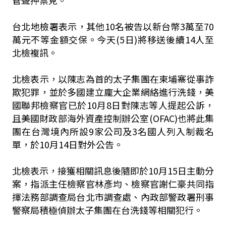
管聲押禁見。
台北地檢署表示，其他10名被告以新台幣3萬至70
萬元不等金額交保。今天(5日)將移送後續14人至
北檢複訊。
北檢表示，以陳志為首的太子集團在柬埔寨從事詐
欺犯罪，並於多國建立龐大企業網絡進行洗錢，美
國聯邦檢察官已於10月8日對陳志等人提起公訴，
且美國財政部海外資產控制辦公室(OFAC)也將此集
團在台灣境內所設9家公司及3名國人列入制裁名
單，於10月14日對外公告。
北檢表示，接獲相關訊息後隨即於10月15日主動分
案，指派主任檢察官林彥均、檢察官謝仁豪共同指
揮法務部調查局台北市調查處、內政部警政署刑事
警察局積極偵辦太子集團在台洗錢等相關犯行。