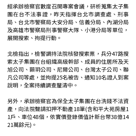
經承辦檢察官數度召開專案會議，研析蒐集太子集
團在台不法事證，昨天指揮台北市調查處、刑事
局、台北市警察局大安分局、信義分局、內湖分局
及高雄市警察局刑事警察大隊、小港分局等單位，
展開搜索、拘提行動。
北檢指出，檢警調持法院核發搜索票，兵分47路搜
索太子集團在台組織高級幹部、成員的住居所及天
旭公司、顥玥公司、尼爾公司、台灣太子公司、聯
凡公司等處，並拘提25名被告、通知10名證人到案
說明，全案持續調查釐清中。
另外，承辦檢察官為保全太子集團在台洗錢不法資
產，向法院聲請扣押不動產18筆(含和平大苑房屋1
1戶、車位48個，依實價登錄價值計新台幣38億14
21萬餘元)。