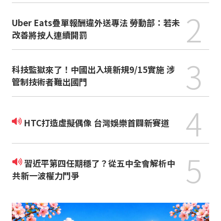
2
Uber Eats疊單報酬違外送專法 勞動部：若未
改善將按人連續開罰
3
科技監獄來了！中國出入境新規9/15實施 涉
管制技術者難出國門
4
HTC打造虛擬偶像 台灣娛樂首闢新賽道
5
習近平第四任期穩了？從五中全會解析中
共新一波權力鬥爭