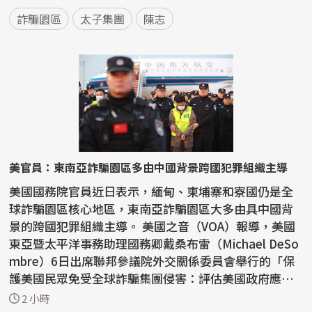
詐騙園區
太子集團
陳志
美官員：東南亞詐騙園區多由中國背景跨國犯罪組織主導
美國國務院官員近日表示，緬甸、柬埔寨和寮國仍是全
球詐騙園區核心地區，東南亞詐騙園區大多由具中國背
景的跨國犯罪組織主導。 美國之音（VOA）報導，美國
東亞暨太平洋事務助理國務卿戴桑布雷（Michael DeSo
mbre）6日出席聯邦參議院外交關係委員會舉行的「保
護美國民眾免受全球詐騙集團侵害：評估美國政府應對
措施...
2 小時