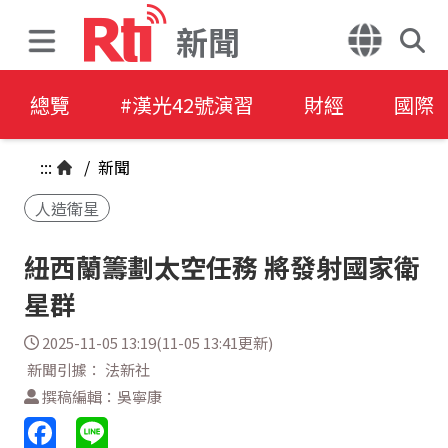
新聞
總覽
#漢光42號演習
財經
國際
:::
/
新聞
人造衛星
紐西蘭籌劃太空任務 將發射國家衛
星群
2025-11-05 13:19(11-05 13:41更新)
新聞引據： 法新社
撰稿編輯：吳寧康