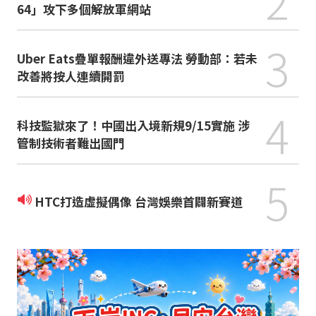
2
64」攻下多個解放軍網站
3
Uber Eats疊單報酬違外送專法 勞動部：若未
改善將按人連續開罰
4
科技監獄來了！中國出入境新規9/15實施 涉
管制技術者難出國門
5
HTC打造虛擬偶像 台灣娛樂首闢新賽道