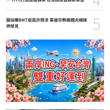
5
藉採購BNT疫苗詐慈濟 幕後宗教團體夫婦接
押禁見