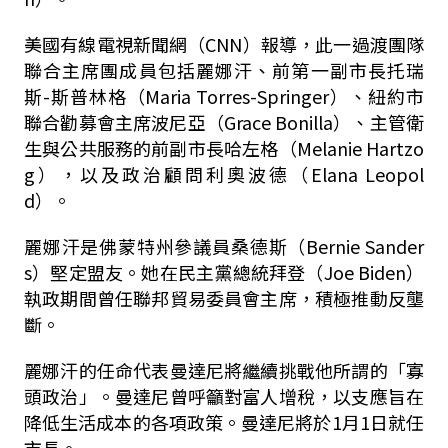
美國有線電視新聞網（CNN）報導，此一過渡團隊
聯合主席團成員包括麗娜汗、前第一副市長托瑞
斯-斯普林格（Maria Torres-Springer）、紐約市
聯合勸募會主席波尼亞（Grace Bonilla）、主管衛
生與公共服務的前副市長哈左格（Melanie Hartzo
g），以及政治顧問利奧波德（Elana Leopol
d）。
麗娜汗是佛蒙特州參議員桑德斯（Bernie Sander
s）堅定盟友。她在民主黨總統拜登（Joe Biden）
執政期間曾任聯邦貿易委員會主席，積極推動反壟
斷。
麗娜汗的任命代表曼達尼將繼續挑戰他所謂的「寡
頭政治」。曼達尼曾呼籲對富人增稅，以支應旨在
降低生活成本的各項政策。曼達尼將於1月1日就任