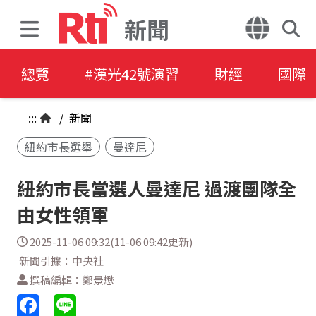
新聞
總覽
#漢光42號演習
財經
國際
:::
/
新聞
紐約市長選舉
曼達尼
紐約市長當選人曼達尼 過渡團隊全
由女性領軍
2025-11-06 09:32(11-06 09:42更新)
新聞引據：中央社
撰稿編輯：鄭景懋