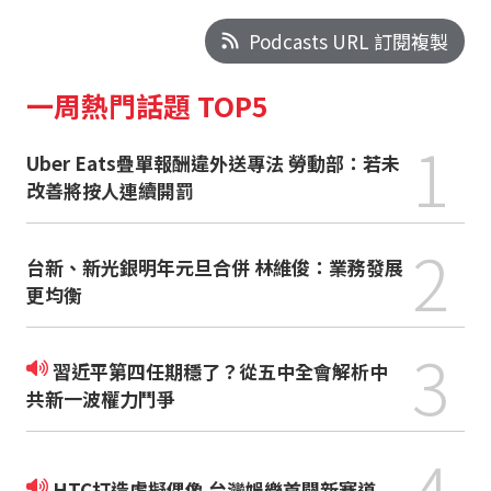
Podcasts URL 訂閱複製
一周熱門話題 TOP5
1
Uber Eats疊單報酬違外送專法 勞動部：若未
改善將按人連續開罰
2
台新、新光銀明年元旦合併 林維俊：業務發展
更均衡
3
習近平第四任期穩了？從五中全會解析中
共新一波權力鬥爭
4
HTC打造虛擬偶像 台灣娛樂首闢新賽道