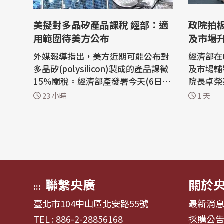
美擬對多晶矽產品課稅 經部：適
政院拍板
用範圍待美方公布
及市場
外媒報導指出，美方近期可能公布對
經濟部在
多晶矽(polysilicon)製成的產品課徵
及市場輔
15%關稅。經濟部產發署今天(6日)
院長卓榮
傍晚回應，依照外媒揭露資訊，此項
圈及1,
23 小時
1 天
可能的關稅主要針對多晶矽及其太陽
小型、微
能供應鏈供應鏈產品，不涉及半導體
商圈及市
晶片，但實際適用範圍仍要以美方後
27年起
續公布內容而定。 多晶矽是製造太陽
展方案，
光電板、半導體的關鍵原料，此次傳
元，加速
出美方...
轉型
聯繫央廣
關於
:::
臺北市104中山區北安路55號
最新消
TEL : 886-2-28856168
採購公