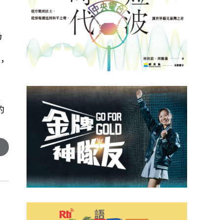
仍
是
，
盡
的