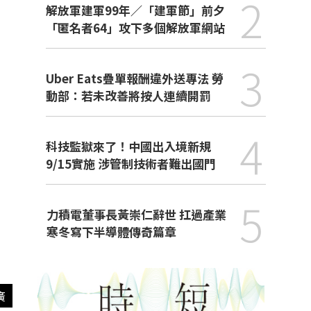
2
解放軍建軍99年／「建軍節」前夕
「匿名者64」攻下多個解放軍網站
3
Uber Eats疊單報酬違外送專法 勞
動部：若未改善將按人連續開罰
4
科技監獄來了！中國出入境新規
9/15實施 涉管制技術者難出國門
5
力積電董事長黃崇仁辭世 扛過產業
寒冬寫下半導體傳奇篇章
廣