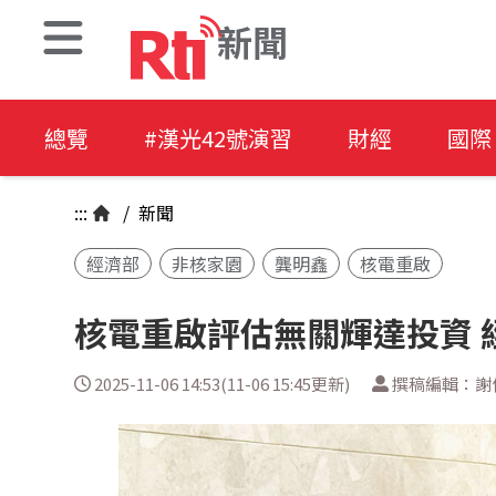
新聞
總覽
#漢光42號演習
財經
國際
:::
/
新聞
經濟部
非核家園
龔明鑫
核電重啟
核電重啟評估無關輝達投資 
2025-11-06 14:53(11-06 15:45更新)
撰稿編輯：謝