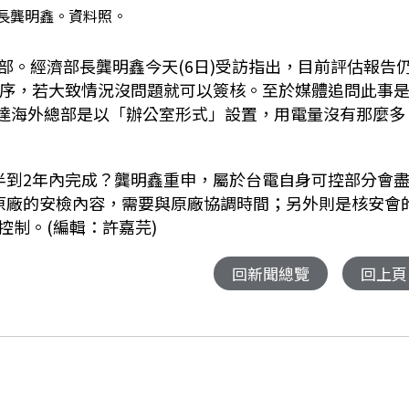
長龔明鑫。資料照。
部。經濟部長龔明鑫今天(6日)受訪指出，目前評估報告
程序，若大致情況沒問題就可以簽核。至於媒體追問此事
，輝達海外總部是以「辦公室形式」設置，用電量沒有那麼多
半到2年內完成？龔明鑫重申，屬於台電自身可控部分會
原廠的安檢內容，需要與原廠協調時間；另外則是核安會
制。(編輯：許嘉芫)
回新聞總覽
回上頁