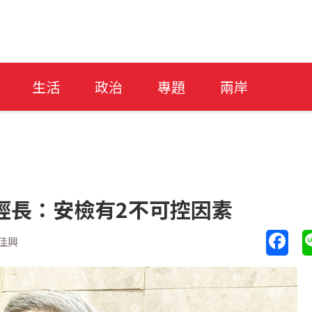
生活
政治
專題
兩岸
經長：安檢有2不可控因素
佳興