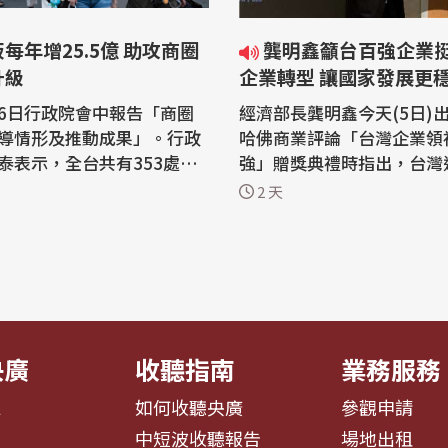
每年增25.5億 助攻商圈
龔明鑫籲台百強企業挺中小微
升級
企業轉型 讓國家發展更
6日行政院會中報告「商圈
經濟部長龔明鑫今天(5日)出
導情形及推動成果」。行政
哈佛商業評論「台灣企業領袖
泰表示，全台共有353處商
強」贈獎典禮時指出，台灣
030處市場、夜市，這是台灣
表現亮眼，尤其高科技產業
2 天
型商業發展的基石。為協助
錢，政府也希望將「贏者圈
場升級，卓榮泰強調，自20
每年將投入新台幣250億元
將透過中小微企業轉型升級發
企業升級轉型，他並呼籲獲
每年再加碼新台幣25.5億
業都能共襄盛舉，藉由供應
商圈、市場數位化及國際化
益、導入AI工具，協助帶動
。 經濟...
微企業轉骨...
央廣
收聽指南
業務服務
息
如何收聽央廣
參觀申請
告
中短波收聽報告
場地出租