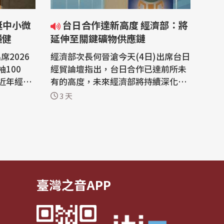
台日合作達新高度 經濟部：將
穩健
延伸至關鍵礦物供應鏈
席2026
經濟部次長何晉滄今天(4日)出席台日
100
經貿論壇指出，台日合作已達前所未
近年經濟
有的高度，未來經濟部將持續深化與
賺了很多
日本等理念相近國家在產業各方面的
3 天
」擴大，
合作，尤其會從半導體、AI創新應用
輔導中小
延伸到強化關鍵礦物供應鏈韌性、人
獎百大企
才交流。他並期盼台日企業在全球供
鏈合作效
應鏈重組之際，成為彼此最重要、最
更多中小
可靠的合作夥伴。 工商協進會、日本
工商...
臺灣之音APP