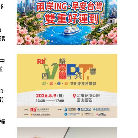
隊
隊
還
中
並
0
)
經