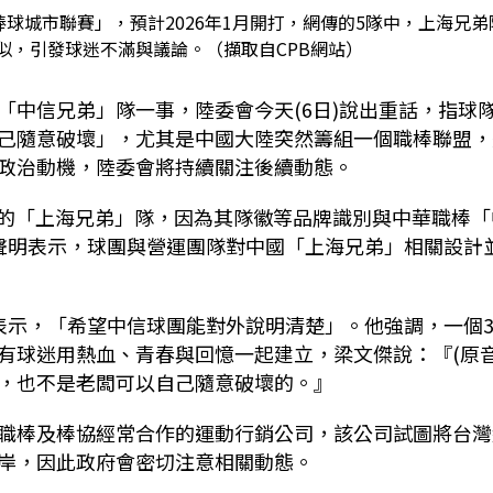
eball中國棒球城市聯賽」，預計2026年1月開打，網傳的5隊中，上海兄弟
似，引發球迷不滿與議論。（擷取自CPB網站）
「中信兄弟」隊一事，陸委會今天(6日)說出重話，指球
己隨意破壞」，尤其是中國大陸突然籌組一個職棒聯盟，
政治動機，陸委會將持續關注後續動態。
裡的「上海兄弟」隊，因為其隊徽等品牌識別與中華職棒「
聲明表示，球團與營運團隊對中國「上海兄弟」相關設計
表示，「希望中信球團能對外說明清楚」。他強調，一個3
有球迷用熱血、青春與回憶一起建立，梁文傑說：『(原音
，也不是老闆可以自己隨意破壞的。』
職棒及棒協經常合作的運動行銷公司，該公司試圖將台灣
岸，因此政府會密切注意相關動態。