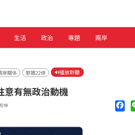
生活
政治
專題
兩岸
播放聆聽
兩岸關係
懲獨22條
注意有無政治動機
照坤