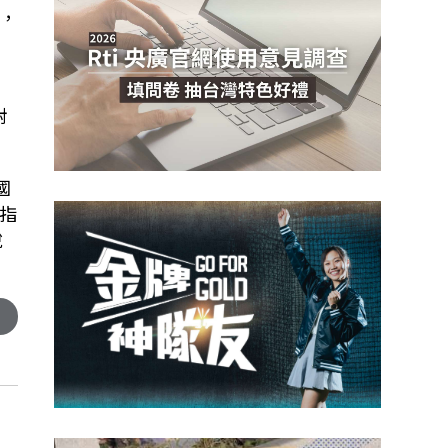
，
對
國
指
說