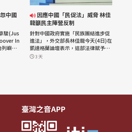
忽中國
因應中國「民促法」威脅 林佳
龍籲民主陣營反制
駿(Jus
針對中國政府實施「民族團結進步促
ver In
進法」，外交部長林佳龍今天(4日)在
魚台列嶼未
凱達格蘭論壇表示，這部法律賦予中
前俄羅斯
國執法機關恣意解釋的空間，其威脅
3 天
會不可輕
不僅限於台灣，因此要呼籲國際民主
與歷史恩
陣營共同反制這種惡劣行徑，台灣也
會相應調整戰略思維，以更靈活的外
作坊。加
交策略因應這場長期挑戰。 外交部與
史學者伍
財團法人台灣經濟研究院舉辦「凱達
格蘭...
臺灣之音APP