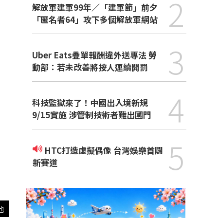
2
解放軍建軍99年／「建軍節」前夕
「匿名者64」攻下多個解放軍網站
3
Uber Eats疊單報酬違外送專法 勞
動部：若未改善將按人連續開罰
4
科技監獄來了！中國出入境新規
9/15實施 涉管制技術者難出國門
5
HTC打造虛擬偶像 台灣娛樂首闢
新賽道
他