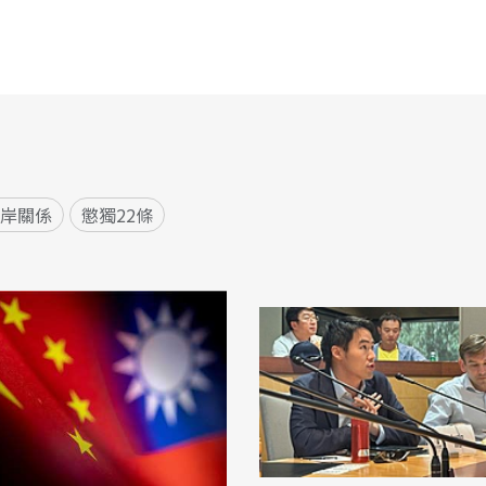
兩岸關係
懲獨22條