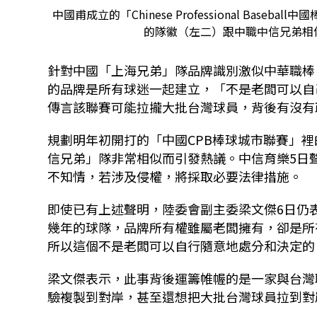
中國甫成立的「Chinese Professional Bas
的隊徽（左二）跟中職中信兄弟相
針對中國「上海兄弟」隊品牌識別激似中華職棒
的品牌是所有球迷一起建立，「不是老闆可以自
傳言該聯賽可能拉攏大批台灣球員，背後有沒有
規劃明年初開打的「中國CPB棒球城市聯賽」
信兄弟」隊非常相似而引發熱議。中信育樂5日
不知情，若涉及侵權，將採取必要法律措施。
即使已有上述聲明，陸委會副主委梁文傑6日仍
幾年的球隊，品牌所有權雖屬老闆擁有，卻是所
所以這個不是老闆可以自行隨意地處分和決定的
梁文傑表示，此事背後運籌帷幄的是一家與台灣
驗複製到對岸，甚至還想把大批台灣球員拉到對