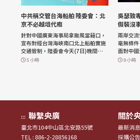
中共稱交管台海船舶 陸委會：北
吳瑟致
京不必越俎代庖
假裝沒
針對中國廣東海事局拿颱風當藉口，
兩岸交流
宣布對經台灣海峽南口北上船舶實施
毫無條件
交通管制，陸委會今天(7日)晚間表
面對中國
示，中共假借白海豚颱風來襲，聲稱
選擇閉眼
5 小時
9 小時
要管制我國相關海域，已違反聯合國
全」的法
海洋法公約等國際規範。 陸委會指
甚至把灰
出，中共有關部門的無理粗魯聲明，
化，台灣
是對國際秩序與規範的無知、漠視與
全風險，
踐踏，極其可笑。台灣政府強調，中
擴大管制
共沒有任...
說」 ...
聯繫央廣
關於
:::
臺北市104中山區北安路55號
最新消
TEL : 886-2-28856168
採購公