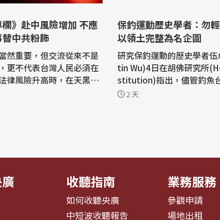
專欄》赴中風險增加 不應
保釣運動歷史學者：勿輕
事替中共粉飾
以領土完整為名企圖
當然重要，但交流從來不是
研究保釣運動的歷史學者伍卓
，更不代表台灣人民必須在
tin Wu)4日在胡佛研究所(Hoo
法律風險升高時，在天黑時
stitution)指出，儘管釣
。當中國持續擴張「國家安
來局勢難以預測，但鑑於先
2 天
律邊界，強化出入境管制，
入侵烏克蘭的教訓，國際社
色地帶的措施進一步制度
忽一個擁核大國以領土完整
政府提醒國人赴中的人身安
怨等主張所展現的企圖。 美國胡佛研
是最基本的治理責任。 中國
究所舉辦近代中國與台灣工
 卻有論者要求台灣「不要
州州立大學沙加緬度分校歷
卓駿講...
央廣
收聽指南
業務服務
息
如何收聽央廣
參觀申請
告
中短波收聽報告
場地出租