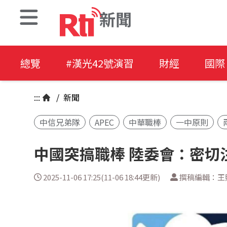
新聞
總覽
#漢光42號演習
財經
國際
:::
/
新聞
中信兄弟隊
APEC
中華職棒
一中原則
中國突搞職棒 陸委會：密切
2025-11-06 17:25(11-06 18:44更新)
撰稿編輯：王