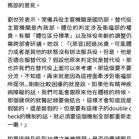
務部的意見。
劉世芳表示，常備兵役主管機關是國防部，替代役
主管機關是內政部，體位的判定涉及衛福部的權
責，有關「體位區分標準」以及除役年齡的調整仍
需跨部會研議。她說：『(原音)超過36歲，可能體
力或者是其他的狀態沒有辦法服兵役，但是，他是
否適合服替代役？假設他原來判定就是替代役，那
也許我們在替代役上面可以來考慮，那這個要不要
分流，不知道，再來就是因為這裡面牽涉到衛福部
所提供...剛剛比較困擾的就是說，如果他有精神疾
病障礙的話，我們可能會跟原來他在體檢的時候，
那個健保的就醫記錄要做結合，這樣才會知道說是
假裝的，還是裝假的，但是要有這樣子的double c
heck的機制的話，就必須要這個機制全部都重新走
一遍。』
如果逃避兵役到36歲之後被發現，是否仍應補服兵