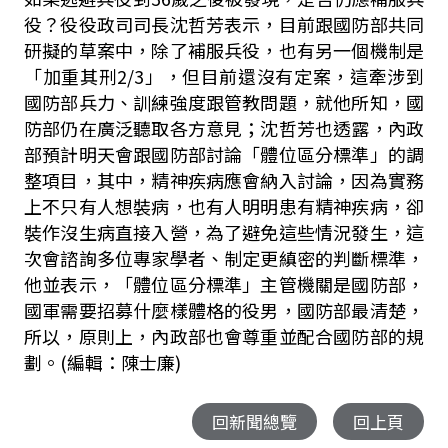
役？役役政司司長沈哲芳表示，目前跟國防部共同
研擬的草案中，除了補服兵役，也有另一個機制是
「加重其刑2/3」，但目前還沒有定案，這牽涉到
國防部兵力、訓練強度跟管教問題，就他所知，國
防部仍在廣泛聽取各方意見；沈哲芳也透露，內政
部預計明天會跟國防部討論「體位區分標準」的調
整項目，其中，精神疾病應會納入討論，因為實務
上不只有人想裝病，也有人明明患有精神疾病，卻
裝作沒生病直接入營，為了避免這些情況發生，這
次會諮詢多位專家學者、制定更縝密的判斷標準，
他並表示，「體位區分標準」主管機關是國防部，
國軍需要招募什麼樣體格的役男，國防部最清楚，
所以，原則上，內政部也會尊重並配合國防部的規
劃。(編輯：陳士廉)
回新聞總覽
回上頁