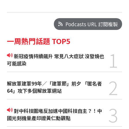
Podcasts URL 訂閱複製
一周熱門話題 TOP5
1
新冠疫情持續飆升 常見八大症狀 沒發燒也
可能感染
2
解放軍建軍99年／「建軍節」前夕 「匿名者
64」攻下多個解放軍網站
3
對中科技圍堵反加速中國科技自主？！中
國光刻機量產印證黃仁勳觀點