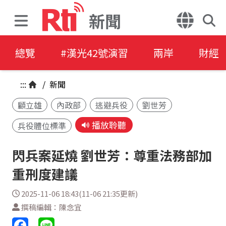
新聞
總覽
#漢光42號演習
兩岸
財經
:::
/
新聞
顧立雄
內政部
逃避兵役
劉世芳
播放聆聽
兵役體位標準
閃兵案延燒 劉世芳：尊重法務部加
重刑度建議
2025-11-06 18:43(11-06 21:35更新)
撰稿編輯：陳念宜