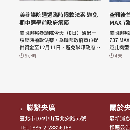
美參議院通過臨時撥款法案 避免
空難後首
期中選舉前政府癱瘓
MAX 
美國聯邦參議院今天（8日）通過一
美國聯邦
項臨時撥款法案，為聯邦政府單位提
737 M
供資金至12月11日，避免聯邦政府可
距此機型
能在11月期中選舉來臨前陷入關門危
是波音20
8 小時
4 天
機。 路透社報導，由共和黨主導的眾
空難後，
議院上個月通過眾議院版本的短期撥
社報導，波
款法案，這使得參眾兩院必須進行協
小的窄體
調，以便在9月30日現有資金到期之
這型飛機
前，將最終版本交由總統進行簽署。
宣布完成
民主...
AX 8在20
聯繫央廣
關於
:::
臺北市104中山區北安路55號
最新消
TEL : 886-2-28856168
採購公