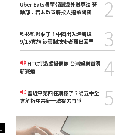
2
Uber Eats疊單報酬違外送專法 勞
動部：若未改善將按人連續開罰
3
科技監獄來了！中國出入境新規
9/15實施 涉管制技術者難出國門
4
HTC打造虛擬偶像 台灣娛樂首闢
新賽道
5
習近平第四任期穩了？從五中全
會解析中共新一波權力鬥爭
社