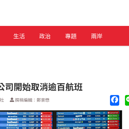
生活
政治
專題
兩岸
空公司開始取消逾百航班
聯社
撰稿編輯：鄭景懋