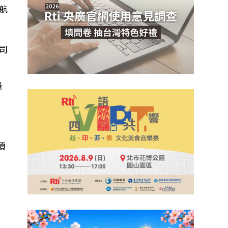
航
司
量
項
如