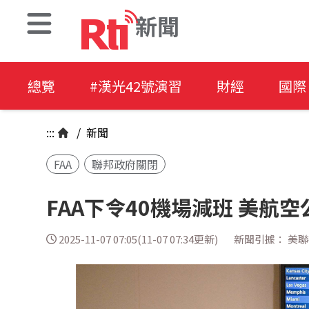
新聞
總覽
#漢光42號演習
財經
國際
:::
/
新聞
FAA
聯邦政府關閉
FAA下令40機場減班 美航
2025-11-07 07:05(11-07 07:34更新)
新聞引據： 美