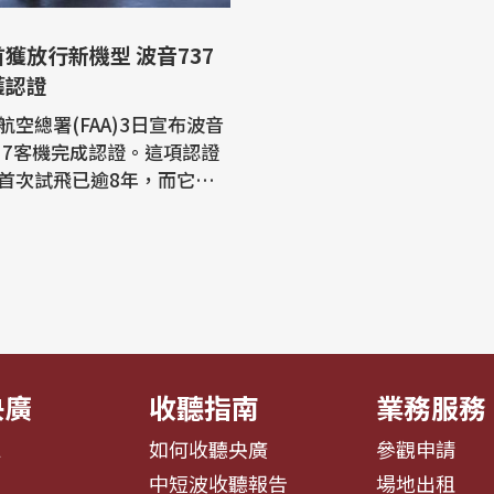
獲放行新機型 波音737
7獲認證
航空總署(FAA)3日宣布波音
AX 7客機完成認證。這項認證
首次試飛已逾8年，而它也
18及2019年發生兩起致命
首款完成認證的飛機。 法新
音737 MAX 7是同系列最
客機，可容納172個座位。
首次試飛逾8年後，FAA 3日
認證。過程中，由於737 M
18年...
央廣
收聽指南
業務服務
息
如何收聽央廣
參觀申請
告
中短波收聽報告
場地出租