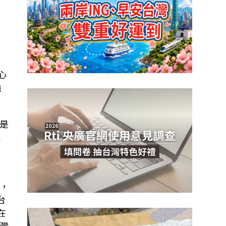
，
心
強
是
確
，
台
在
灣