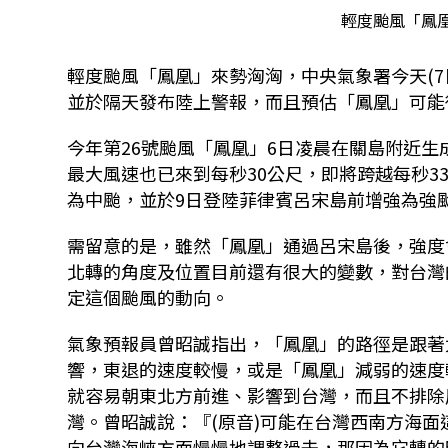
輕度颱風「鳳凰
輕度颱風「鳳凰」來勢洶洶，中央氣象署今天
(7
並於隔天發布陸上警報，而且預估「鳳凰」可能
今年第
26
號颱風
「鳳凰」
6
日凌晨在關島附近生
最大風速也已來到每秒
30
公尺，即將跨越每秒
3
為中颱，並於
9
日登陸菲律賓呂宋島前增強為強
需留意的是，雖然「鳳凰」通過呂宋島後，強度
北轉的角度及位置目前還有很大的變數，對台灣
定這個颱風的動向。
氣象預報員曾昭誠指出，
「鳳凰」的路徑是跟著
響，東退的速度較慢，或是
「鳳凰」
減弱的速度
就容易朝東北方前進、影響到台灣，
而且不排除
灣。
曾昭誠說：『
(
原音
)
可能在台灣西南方海面
向台灣海峽方面慢慢地調整過去，那因為它轉的