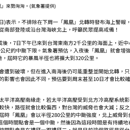
」來勢洶洶。(氣象署提供)
日
)
表示，不排除在下周一「鳳凰」北轉時發布海上警報
從南部登陸或沿台灣海峽北上，呼籲民眾提高戒備！
成後，
7
日下午已來到台灣東南方
2
千公里的海面上，近中
3
公尺的中颱下限。氣象署預估，入夜後「鳳凰」就會增
颱，屆時它的暴風半徑也將擴大到
320
公里。
會遭到破壞，但在進入南海後仍可能重整並開始北轉，只
的影響也會因此不同，預估要到周末甚至
10
日才會比較
太平洋高壓南緣走，若太平洋高壓受到北方冷高壓系統影
較快，
路徑
就會比較偏西，對台灣的威脅也會大減；反之
屆時「鳳凰」會以半徑
280
公里的中颱強度，北上威脅到
這個時間點會是一個中颱，然後因為這段時間是有持續地
時間點會是在禮拜一跟禮拜二，就是目前這個路徑是從台