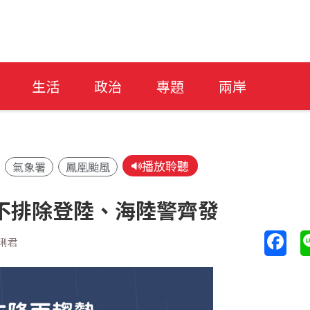
生活
政治
專題
兩岸
播放聆聽
氣象署
鳳凰颱風
不排除登陸、海陸警齊發
琍君