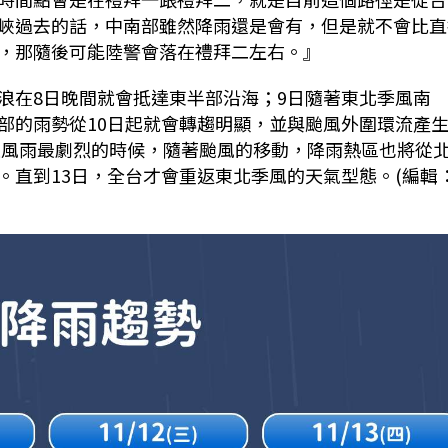
峽過去的話，中南部雖然降雨還是會有，但是就不會比直
，那隨後可能陸警會落在禮拜二左右。』
浪在
8
日晚間就會抵達東半部沿海；
9
日隨著東北季風南
部的雨勢從
10
日起就會轉趨明顯，並與颱風外圍環流產
是風雨最劇烈的時候，隨著颱風的移動，降雨熱區也將從
。直到
13
日，全台才會重返東北季風的天氣型態。(編輯