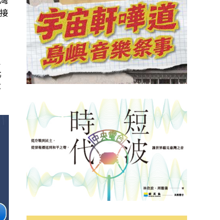
接
生
北
：