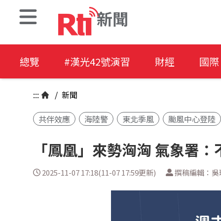
新聞
總覽
#漢光42號演習
財經
國際
:::
/
新聞
共伴效應
海陸警
東北季風
颱風中心登陸
「鳳凰」來勢洶洶 氣象署：
2025-11-07 17:18(11-07 17:59更新)
撰稿編輯：吳