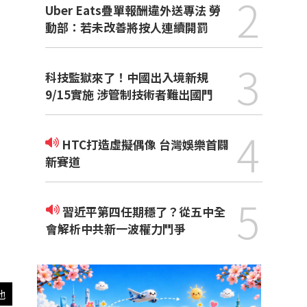
2
Uber Eats疊單報酬違外送專法 勞
動部：若未改善將按人連續開罰
3
科技監獄來了！中國出入境新規
9/15實施 涉管制技術者難出國門
4
HTC打造虛擬偶像 台灣娛樂首闢
新賽道
5
習近平第四任期穩了？從五中全
會解析中共新一波權力鬥爭
他