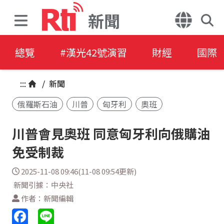
新聞
總覽
#漢光42號演習
財經
國際
:::
/
新聞
俄羅斯石油
川普
匈牙利
奧班
川普會見奧班 同意匈牙利向俄購油
免受制裁
2025-11-08 09:46(11-08 09:54更新)
新聞引據：中央社
作者：新聞編輯