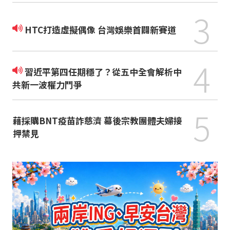
3
HTC打造虛擬偶像 台灣娛樂首闢新賽道
4
習近平第四任期穩了？從五中全會解析中
共新一波權力鬥爭
5
藉採購BNT疫苗詐慈濟 幕後宗教團體夫婦接
押禁見