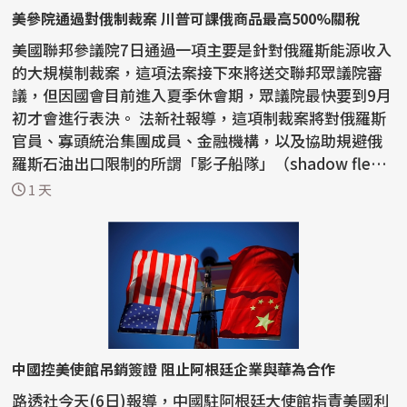
美參院通過對俄制裁案 川普可課俄商品最高500%關稅
美國聯邦參議院7日通過一項主要是針對俄羅斯能源收入
的大規模制裁案，這項法案接下來將送交聯邦眾議院審
議，但因國會目前進入夏季休會期，眾議院最快要到9月
初才會進行表決。 法新社報導，這項制裁案將對俄羅斯
官員、寡頭統治集團成員、金融機構，以及協助規避俄
羅斯石油出口限制的所謂「影子船隊」（shadow flee
t）...
1 天
中國控美使館吊銷簽證 阻止阿根廷企業與華為合作
路透社今天(6日)報導，中國駐阿根廷大使館指責美國利