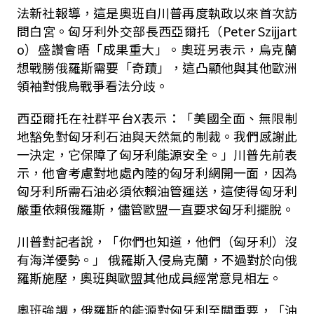
法新社報導，這是奧班自川普再度執政以來首次訪
問白宮。匈牙利外交部長西亞爾托（Peter Szijjart
o）盛讚會晤「成果重大」。奧班另表示，烏克蘭
想戰勝俄羅斯需要「奇蹟」，這凸顯他與其他歐洲
領袖對俄烏戰爭看法分歧。
西亞爾托在社群平台X表示：「美國全面、無限制
地豁免對匈牙利石油與天然氣的制裁。我們感謝此
一決定，它保障了匈牙利能源安全。」川普先前表
示，他會考慮對地處內陸的匈牙利網開一面，因為
匈牙利所需石油必須依賴油管運送，這使得匈牙利
嚴重依賴俄羅斯，儘管歐盟一直要求匈牙利擺脫。
川普對記者說，「你們也知道，他們（匈牙利）沒
有海洋優勢。」 俄羅斯入侵烏克蘭，不過對於向俄
羅斯施壓，奧班與歐盟其他成員經常意見相左。
奧班強調，俄羅斯的能源對匈牙利至關重要，「油