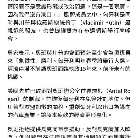
管問題不是意識形態或政治問題。這是一個現實，
因為我們沒有港口，」 歐盟成員之中，匈牙利是同
時與川普與俄羅斯總統普丁（Vladimir Putin）最
親近的盟友，也曾提議雙方在布達佩斯舉行高峰
會。
專家表示，奧班與川普的會面預計至少會為奧班帶
來「象徵性」勝利。匈牙利明年春季將舉行大選，
經濟停滯不前讓奧班面臨執政15年來，前所未有的
挑戰。
美國先前已取消對奧班辦公室首長羅根（Antal Ro
gan）的制裁，並恢復匈牙利在免簽計劃地位。但
川普對歐盟加徵的關稅，重創匈牙利以出口為導向
的汽車產業，讓原本疲軟的經濟更形惡化。
奧班拒絕提供烏克蘭軍事援助，反對烏克蘭加入歐
盟，他與歐盟在法律規定與其他問題方面屢有衝