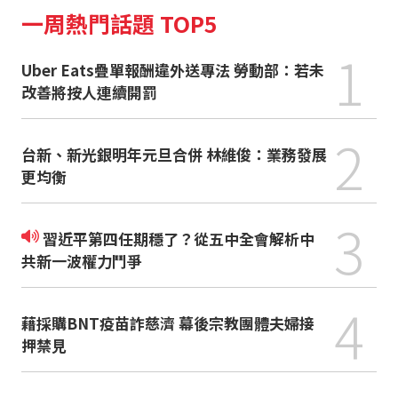
一周熱門話題 TOP5
1
Uber Eats疊單報酬違外送專法 勞動部：若未
改善將按人連續開罰
2
台新、新光銀明年元旦合併 林維俊：業務發展
更均衡
3
習近平第四任期穩了？從五中全會解析中
共新一波權力鬥爭
4
藉採購BNT疫苗詐慈濟 幕後宗教團體夫婦接
押禁見