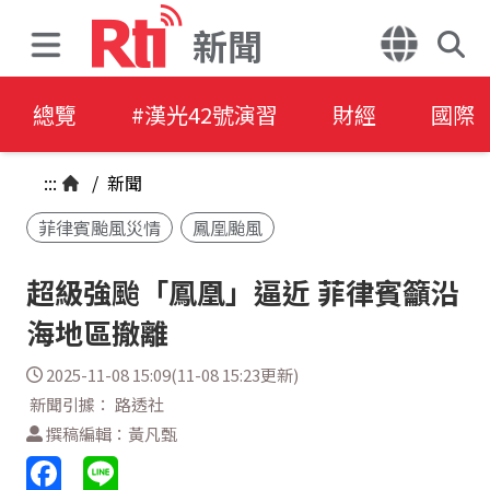
新聞
總覽
#漢光42號演習
財經
國際
:::
/
新聞
菲律賓颱風災情
鳳凰颱風
超級強颱「鳳凰」逼近 菲律賓籲沿
海地區撤離
2025-11-08 15:09(11-08 15:23更新)
新聞引據： 路透社
撰稿編輯：黃凡甄