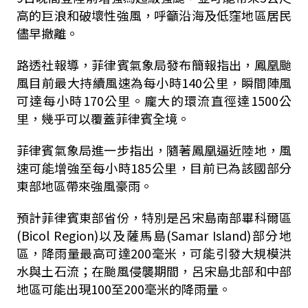
高的巨浪和破壞性強風，呼籲沿海及低窪地區居民
儘早撤離。
路透社報導，菲律賓氣象局發布簡報指出，鳳凰颱
風目前最大持續風速為每小時140公里，瞬間陣風
可達每小時170公里。龐大的環流直徑達1500公
里，幾乎可以覆蓋菲律賓全境。
菲律賓氣象局進一步指出，隨著鳳凰逼近陸地，風
速可能增強至每小時185公里，目前已為該國部分
東部地區帶來強風豪雨。
預計菲律賓東部省份，特別是呂宋島南部畢科爾區
(Bicol Region)以及薩馬島(Samar Island)部分地
區，降雨量最高可達200毫米，可能引發大規模洪
水與土石流；在颱風侵襲期間，呂宋島北部和中部
地區可能出現100至200毫米的降雨量。