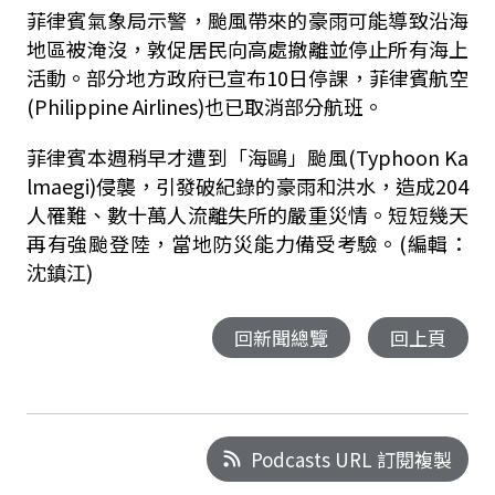
菲律賓氣象局示警，颱風帶來的豪雨可能導致沿海
地區被淹沒，敦促居民向高處撤離並停止所有海上
活動。部分地方政府已宣布10日停課，菲律賓航空
(Philippine Airlines)也已取消部分航班。
菲律賓本週稍早才遭到「海鷗」颱風(Typhoon Ka
lmaegi)侵襲，引發破紀錄的豪雨和洪水，造成204
人罹難、數十萬人流離失所的嚴重災情。短短幾天
再有強颱登陸，當地防災能力備受考驗。(編輯：
沈鎮江)
回新聞總覽
回上頁
Podcasts URL 訂閱複製