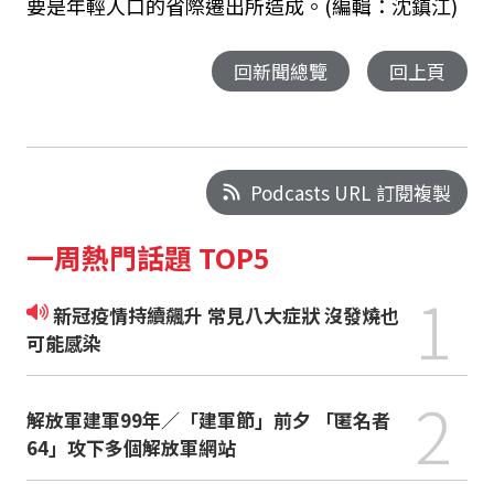
要是年輕人口的省際遷出所造成。(編輯：沈鎮江)
回新聞總覽
回上頁
Podcasts URL 訂閱複製
一周熱門話題 TOP5
1
新冠疫情持續飆升 常見八大症狀 沒發燒也
可能感染
2
解放軍建軍99年／「建軍節」前夕 「匿名者
64」攻下多個解放軍網站