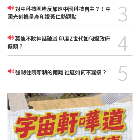
3
對中科技圍堵反加速中國科技自主？！中
國光刻機量產印證黃仁勳觀點
4
莫迪不敗神話破滅 印度Z世代如何逼政府
低頭？
5
強制住院新制的兩難 社區如何不漏接？