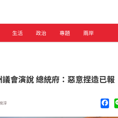
生活
政治
專題
兩岸
議會演說 總統府：惡意捏造已報
婉淳