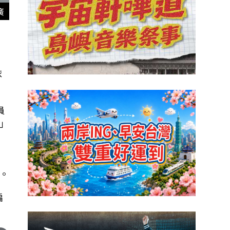
廣
贈
依
員
」
。
編