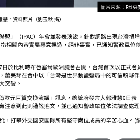
圖片來源：Rti央
雅慧。資料照片（劉玉秋 攝）
聯盟」（
IPAC
）年會並發表演說。針對網路出現台灣捐
，指相關內容實屬惡意捏造，絕非事實，已通知警政單位
7
日於比利時布魯塞爾歐洲議會召開，台灣首次以正式會
，蕭美琴在會中以「台灣是世界動盪變局中的可信賴夥伴
大突破。
億歐元巨資交換演講」訊息，總統府發言人郭雅慧
9
日表
有注意到此則造謠貼文，並已通知警政單位依法調查處理
訛，打擊外交國安團隊所有堅守崗位成員的辛苦心血。(