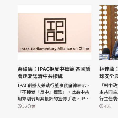
裴倫德：IPAC拒反中標籤 各國議
林佳龍：
會逐漸認清中共樣貌
球安全
IPAC創辦人兼執行董事裴倫德表示，
「對中政
「不接受『反中』標籤」，此為中共
本共同主
用來削弱對其批評的宣傳手法，IPAC
行主任裴倫德
旨在鼓勵民主國家制定切實對中政
AC日本
56 分鐘
4 天
策；各國議會逐漸認清中共現在的樣
「凱達格