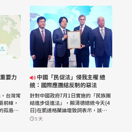
重要力
中國「民促法」侵我主權 總
統：國際應團結反制的惡法
示，台灣常
針對中國政府7月1日實施的「民族團
最前線，
結進步促進法」，賴清德總統今天(4
的孤島，
日)在凱達格蘭論壇致詞表示，該法不
區域穩定
僅侵害台灣主權、迫害宗教與少數族
5 天
大，印太
群，更透過跨國鎮壓手段，對世界各