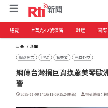
新聞
總覽
#漢光42號演習
財經
國際
:::
/
新聞
網路謠言
IPAC
蕭美琴
元首外交
網傳台灣捐巨資換蕭美琴歐洲
警
2025-11-09 14:16(11-09 15:24更新)
撰稿編輯：趙