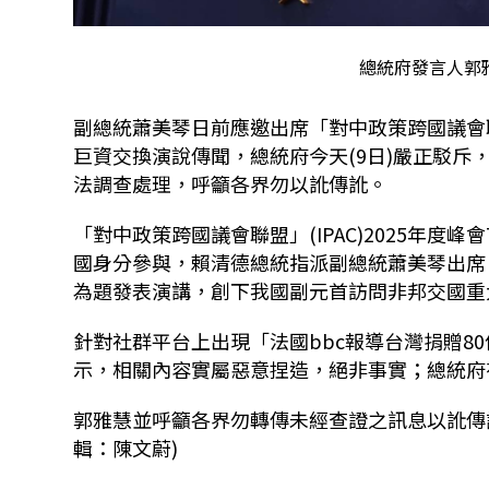
總統府發言人郭
副總統蕭美琴日前應邀出席「對中政策跨國議會
巨資交換演說傳聞，總統府今天
(9
日
)
嚴正駁斥
法調查處理，呼籲各界勿以訛傳訛。
「對中政策跨國議會聯盟」
(IPAC)2025
年度峰會
國身分參與，賴清德總統指派副總統蕭美琴出席
為題發表演講，創下我國副元首訪問非邦交國重
針對社群平台上出現「法國
bbc
報導台灣捐贈
80
示，相關內容實屬惡意捏造，絕非事實；總統府
郭雅慧並呼籲各界勿轉傳未經查證之訊息以訛傳
輯：陳文蔚)