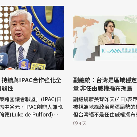
持續與IPAC合作強化全
副總統：台灣是區域穩定
與韌性
量 非任由威權擺布孤島
策跨國議會聯盟」(IPAC)日
副總統蕭美琴昨天(4日)表
席中谷元、IPAC創辦人兼執
被視為地緣政治緊張局勢的
(Luke de Pulford)、IP
但台灣絕不是任由威權擺布
主任山尾志櫻里組團來台出席
而是堅守自由、維護和平與
4 天
蘭論壇」。外交部今天(5日)
的重要力量，而當台灣越強