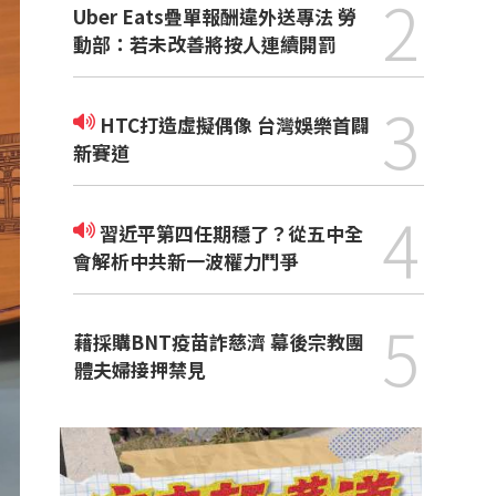
2
Uber Eats疊單報酬違外送專法 勞
動部：若未改善將按人連續開罰
3
HTC打造虛擬偶像 台灣娛樂首闢
新賽道
4
習近平第四任期穩了？從五中全
會解析中共新一波權力鬥爭
5
藉採購BNT疫苗詐慈濟 幕後宗教團
體夫婦接押禁見