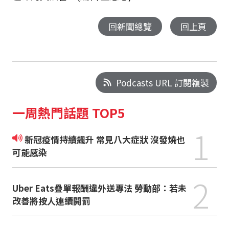
回新聞總覽
回上頁
Podcasts URL 訂閱複製
一周熱門話題 TOP5
1
新冠疫情持續飆升 常見八大症狀 沒發燒也
可能感染
2
Uber Eats疊單報酬違外送專法 勞動部：若未
改善將按人連續開罰