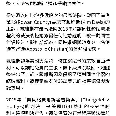
後，大法官們迴避了這起爭議性案件。
保守派以6比3佔多數席次的最高法院，駁回了前洛
萬郡(Rowan County)書記官戴維斯(Kim Davis)的
上訴，戴維斯在最高法院2015年承認同性婚姻憲法
權利的裁決後拒絕簽發任何結婚證明，被一對同性
伴侶控告。戴維斯認為，同性婚姻與她身為一名使
徒基督徒(
Apostolic Christian
)的信仰相衝突。
戴維斯認為美國憲法第一修正案賦予的宗教自由權
利，可以讓她免責的主張，被下級法院駁回，她隨
後提出了上訴。戴維斯因為侵犯了這對同性伴侶的
結婚權利，被裁定需支付36萬美元的損害賠償與訴
訟費用。
2015年「奧貝格費爾訴霍吉斯案」(Obergefell v.
Hodges)的判決，是美國LGBT權利的歷史性勝
利。這項判決宣告，憲法保障的正當程序與法律前