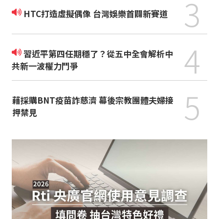
3
HTC打造虛擬偶像 台灣娛樂首闢新賽道
4
習近平第四任期穩了？從五中全會解析中
共新一波權力鬥爭
5
藉採購BNT疫苗詐慈濟 幕後宗教團體夫婦接
押禁見