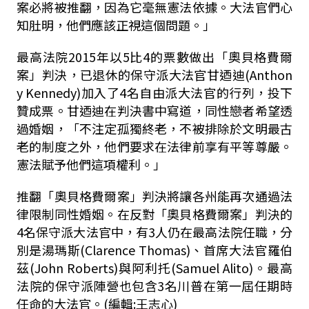
案必將被推翻，因為它毫無憲法依據。大法官們心
知肚明，他們應該正視這個問題。」
最高法院2015年以5比4的票數做出「奧貝格費爾
案」判決，已退休的保守派大法官甘迺迪(Anthon
y Kennedy)加入了4名自由派大法官的行列，投下
贊成票。甘迺迪在判決書中寫道，同性戀者希望透
過婚姻，「不注定孤獨終老，不被排除於文明最古
老的制度之外，他們要求在法律前享有平等尊嚴。
憲法賦予他們這項權利。」
推翻「奧貝格費爾案」判決將讓各州能再次通過法
律限制同性婚姻。在反對「奧貝格費爾案」判決的
4名保守派大法官中，有3人仍在最高法院任職，分
別是湯瑪斯(Clarence Thomas)、首席大法官羅伯
茲(John Roberts)與阿利托(Samuel Alito)。最高
法院的保守派陣營也包含3名川普在第一屆任期時
任命的大法官。(編輯:王志心)