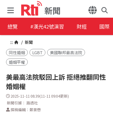
新聞
總覽
#漢光42號演習
財經
國際
:::
/
新聞
同性婚姻
LGBT
美國聯邦最高法院
婚姻平權
美最高法院駁回上訴 拒絕推翻同性
婚姻權
2025-11-11 08:39(11-11 09:04更新)
新聞引據： 路透社
撰稿編輯：鄭景懋