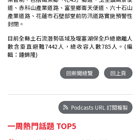
道、赤科山產業道路、富里鄉崙天便道、六十石山
產業道路、花蓮市石壁部堂前防汛道路實施預警性
封閉。
目前全縣土石流潛勢區域及堰塞湖保全戶總撤離人
數含垂直避難7442人，總收容人數785人。(編
輯：鍾錦隆)
回新聞總覽
回上頁
Podcasts URL 訂閱複製
一周熱門話題 TOP5