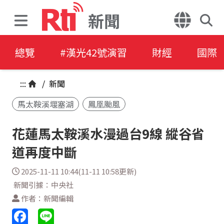
新聞
總覽
#漢光42號演習
財經
國際
:::
/
新聞
馬太鞍溪堰塞湖
鳳凰颱風
花蓮馬太鞍溪水漫過台9線 縱谷省
道再度中斷
2025-11-11 10:44(11-11 10:58更新)
新聞引據：中央社
作者：新聞編輯