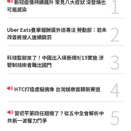
1
新冠疫情持續飆升 常見八大症狀 沒發燒也
可能感染
2
Uber Eats疊單報酬違外送專法 勞動部：若未
改善將按人連續開罰
3
科技監獄來了！中國出入境新規9/15實施 涉
管制技術者難出國門
4
HTC打造虛擬偶像 台灣娛樂首闢新賽道
5
習近平第四任期穩了？從五中全會解析中
共新一波權力鬥爭