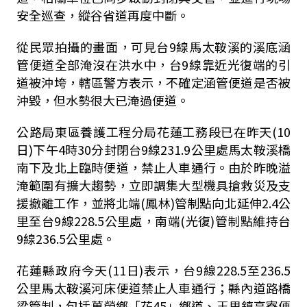
安全巡查，縱谷省道再度中斷。
從民眾拍攝的畫面，可見台9線馬太鞍溪的溪底涵
管便道全部淹沒在洪水中，台9線靠近光復端的引
道被沖垮，轄區警方表示，不確定涵管便道是否被
沖毀，但水勢很大已淹過便道。
公路局東區養護工程分局花蓮工務段已在昨天(10
日)下午4時30分封閉台9線231.9公里處馬太鞍溪橋
南下及北上臨時便道，禁止人車通行。由於昨晚溢
淹範圍有擴大趨勢，立即調集大型機具搶救災及支
援撤離工作，並將北端(鳳林)管制點向北延伸2.4公
里至台9線228.5公里處，南端(光復)管制點維持台
9線236.5公里處。
花蓮縣政府今天(11日)表示，台9線228.5至236.5
公里馬太鞍溪河床便道禁止人車通行；縣內道路橋
梁管制，包括萬榮鄉「花45」鄉道、玉里鎮高寮便