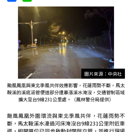
圖片來源：中央社
颱風鳳凰與東北季風共伴效應影響，花蓮雨勢不斷，馬太
鞍溪的溪底涵管便道部分遭暴漲溪水淹沒，交通管制區域
擴大至台9線231公里處。（鳳林警分局提供）
颱風鳳凰外圍環流與東北季風共伴，花蓮雨勢不
斷，馬太鞍溪水漫過河床淹沒台9線231公里附近車
道，相關單位已同步啟動封閉與交管，並進行現場