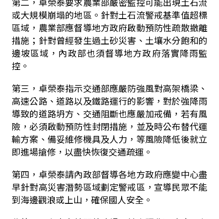
第二，卓榮泰要求農業部嚴密監控可能出現土石流
或大規模崩塌的地區。針對土石流警戒基準值超標
區域，農業部應督導地方政府啟動預防性疏散撤離
措施；針對曾經發生過土砂災害、土壤水分飽和的
邊坡區域，內政部也須督導地方政府落實降雨監
控。
第三，卓榮泰指示交通部應嚴防強風對高架橋梁、
高速公路、道路以及鐵路運行的影響，對於強降雨
導致的道路坍方、交通阻斷也應嚴加戒備，若有風
險，必須啟動預防性封閉措施，並及時公布替代運
輸方案、備妥維修機具及人力，等風險降低後就立
即進場搶修，以盡快恢復交通疏運。
第四，卓榮泰請內政部督導各地方政府應變中心盡
早針對高災害潛勢區域劃定警戒區，宣導民眾不能
到海邊觀浪或上山，確保國人安全。