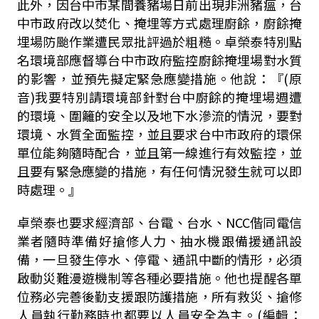
此外，因台中市某間養豬場日前出現非洲豬瘟，台
中市政府改以焚化、掩埋等方式處理廚餘，廚餘掩
埋場防颱作業遭民眾批評過於粗糙。卓榮泰特別點
名環境部應督導台中市政府監控廚餘掩埋場對水質
的影響，並預先擬定緊急應變措施。他說：『(原
音)我要特別請環境部針對台中廚餘的掩埋場週遭
的環境、圍籬的安全以及地下水滲流的情況，要對
環境、水質全面監控，並且要求台中市政府的環保
單位能夠隨時配合，並且第一線進行有效監控，並
且要有緊急應變的措施，有任何情況發生就可以即
時處理。』
卓榮泰也要求經濟部、台電、台水、NCC偕同電信
業者隨時準備好搶修人力、抽水機跟備援通訊設
備，一旦發生停水、停電、通訊中斷的情形，必須
啟動災難漫遊機制等各種必要措施。他也提醒各單
位務必完善後勤支援跟防護措施，所有救災、搶修
人員執行勤務時也都要以人員安全為主。(編輯：