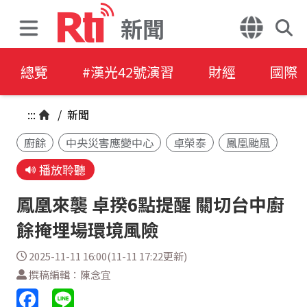
新聞
總覽
#漢光42號演習
財經
國際
:::
/
新聞
廚餘
中央災害應變中心
卓榮泰
鳳凰颱風
播放聆聽
鳳凰來襲 卓揆6點提醒 關切台中廚
餘掩埋場環境風險
2025-11-11 16:00(11-11 17:22更新)
撰稿編輯：陳念宜