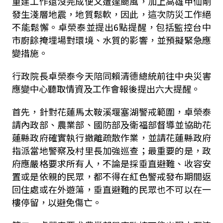
重建工作還沒完成便又遭逢颱風，加上高雄甲仙剛
發生淺層地震，地質鬆軟，因此，這次防災工作絕
不能鬆懈。卓榮泰並提出6點提醒，包括監控台中
市廚餘掩埋場對環境、水質的影響，並預擬緊急應
變措施。
行政院長卓榮泰今天陪同賴清德總統前往中央災害
應變中心聽取情資及工作會報後提出六大提醒。
首先，針對花蓮馬太鞍溪堰塞湖警戒範圍，卓榮泰
請內政部、農業部、國防部及衛福部督導並協助花
蓮縣政府確實執行撤離疏散作業，並請花蓮縣政府
指派當地警察及村里長加強巡查；最重要的是，政
府應嚴格要求所有人，不論是採垂直避難、收容安
置或是依親的民眾，都不得在紅色警戒發布期間返
回住處或在外遊蕩，垂直避難的民眾也不可以在一
樓停留，以避免傷亡。