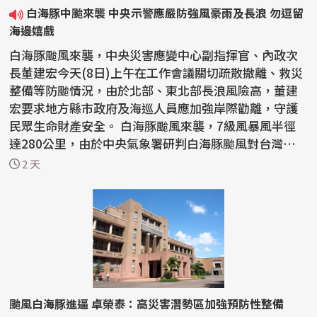
白海豚中颱來襲 中央示警應嚴防強風豪雨及長浪 勿逗留
海邊嬉戲
白海豚颱風來襲，中央災害應變中心副指揮官、內政次
長董建宏今天(8日)上午在工作會議關切疏散撤離、救災
整備等防颱情況，由於北部、東北部長浪風險高，董建
宏要求地方縣市政府及海巡人員應加強岸際勸離，守護
民眾生命財產安全。 白海豚颱風來襲，7級風暴風半徑
達280公里，由於中央氣象署研判白海豚颱風對台灣北部
及東...
2 天
颱風白海豚進逼 卓榮泰：高災害潛勢區加強預防性整備