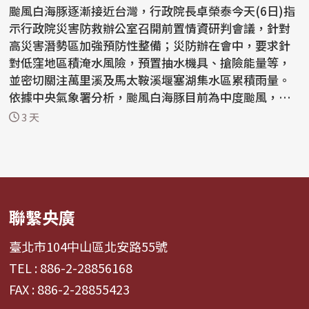
颱風白海豚逐漸接近台灣，行政院長卓榮泰今天(6日)指
示行政院災害防救辦公室召開前置情資研判會議，針對
高災害潛勢區加強預防性整備；災防辦在會中，要求針
對低窪地區積淹水風險，預置抽水機具、搶險能量等，
並密切關注萬里溪及馬太鞍溪堰塞湖集水區累積雨量。
依據中央氣象署分析，颱風白海豚目前為中度颱風，預
計7日...
3 天
聯繫央廣
臺北市104中山區北安路55號
TEL : 886-2-28856168
FAX : 886-2-28855423