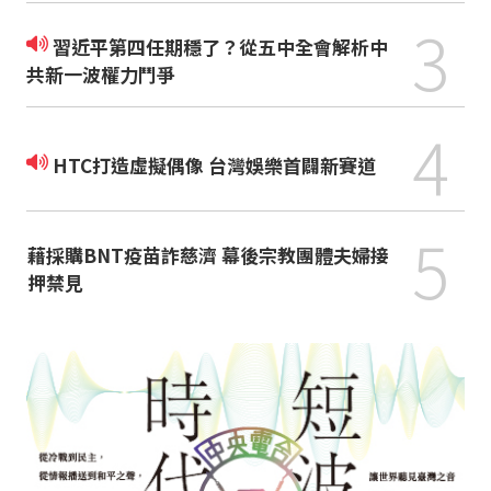
3
習近平第四任期穩了？從五中全會解析中
共新一波權力鬥爭
4
HTC打造虛擬偶像 台灣娛樂首闢新賽道
5
藉採購BNT疫苗詐慈濟 幕後宗教團體夫婦接
押禁見