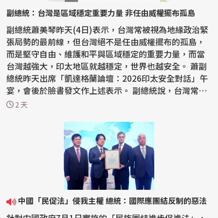
副總統：台灣是區域穩定重要力量 非任由威權擺布孤島
副總統蕭美琴昨天(4日)表示，台灣常被視為地緣政治緊
張局勢的最前線，但台灣絕不是任由威權擺布的孤島，
而是堅守自由、維護和平與區域穩定的重要力量，而當
台灣越強大，印太地區就越穩定，世界也越安全。 蕭副
總統昨天出席「凱達格蘭論壇：2026印太安全對話」午
宴，會後於臉書發文作上述表示。 副總統說，台灣常
被...
2 天
中國「民促法」侵我主權 總統：國際應團結反制的惡法
針對中國政府7月1日實施的「民族團結進步促進法」，