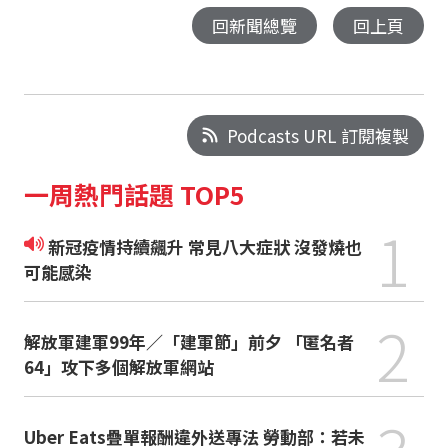
回新聞總覽
回上頁
Podcasts URL 訂閱複製
一周熱門話題 TOP5
1
新冠疫情持續飆升 常見八大症狀 沒發燒也
可能感染
2
解放軍建軍99年／「建軍節」前夕 「匿名者
64」攻下多個解放軍網站
Uber Eats疊單報酬違外送專法 勞動部：若未