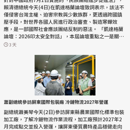
賴清德總統今天(4日)在凱達格蘭論壇致詞表示，該法不
僅侵害台灣主權、迫害宗教與少數族群，更透過跨國鎮
壓手段，對世界各國人民進行政治審查、製造寒蟬效
應，是一部國際社會應該團結反制的惡法。 「凱達格蘭
論壇：2026印太安全對話」，本屆論壇重點之一是關切
中國...
3 天
蕭副總統參訪屏東國際包裝廠 冷鏈物流2027年營運
副總統蕭美琴今天(2日)參訪屏東縣農業國際化標準包裝
加工廠，了解冷鏈物流作業流程，加工廠預計2027年2
月完成點交並投入營運，讓屏東優質農特產品穩健走向