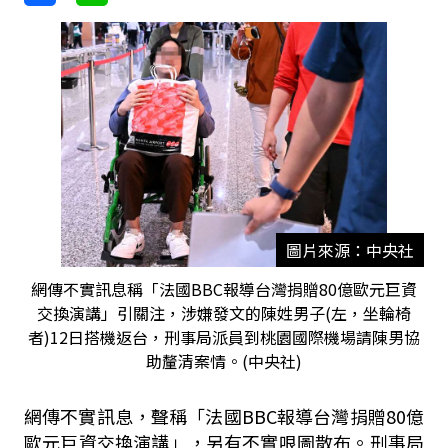
圖片來源：中央社
網傳不實訊息稱「法國BBC報導台灣捐贈80億歐元巨資
交換演講」引關注，涉嫌發文的陳姓男子(左，坐輪椅
者)12日搭機返台，刑事局派員到桃園國際機場請陳男協
助釐清案情。(中央社)
網傳不實訊息，聲稱「法國BBC報導台灣捐贈80億
歐元巨資交換演講」，另有不實哏圖散布。刑事局