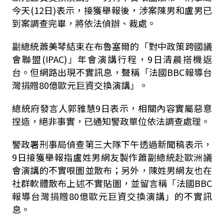
今天(12日)表示，接獲舉報後，涉案陳男和盧男已
到案調查完畢，將依法偵辦、裁處。
副總統蕭美琴結束在布魯塞爾的「對中政策跨國議
會聯盟(IPAC)」年會演講行程，9日清晨搭機返
台。但網路出現不實訊息，聲稱「法國BBC報導台
灣捐贈80億歐元巨資交換演講」。
總統府發言人郭雅慧9日表示，相關內容實屬惡意
捏造，絕非事實，已通知警政單位依法調查處理。
警政署刑事局偵查第三大隊下午透過新聞稿表示，
9日接獲舉報指盧姓男網友製作蕭副總統赴歐洲議
會演講的不實哏圖並散布；另外，陳姓男網友也在
社群軟體散布上述不實貼圖，並留言稱「法國BBC
報導台灣捐贈80億歐元巨資交換演講」的不實訊
息。