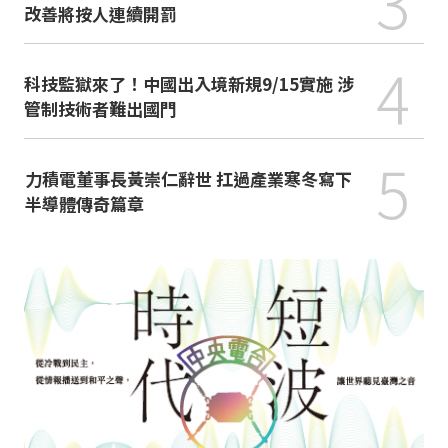
3
改善將按人連續開罰
4
科技監獄來了！中國出入境新規9/15實施 涉
管制技術者難出國門
5
力積電董事長黃崇仁辭世 扛過產業寒冬寫下
半導體傳奇篇章