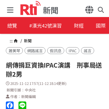
新聞
總覽
#漢光42號演習
財經
國際
:::
/
新聞
蕭美琴
網路謠言
假訊息
IPAC
謠言
網傳捐巨資換IPAC演講 刑事局送
辦2男
2025-11-12 17:57(11-12 18:14更新)
新聞引據：中央社
作者：新聞編輯