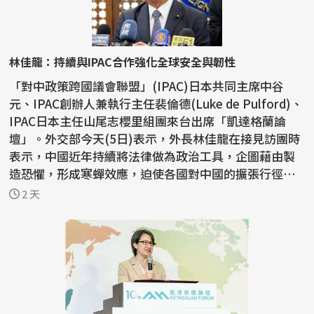
林佳龍：持續與IPAC合作強化全球安全與韌性
「對中政策跨國議會聯盟」(IPAC)日本共同主席中谷
元、IPAC創辦人兼執行主任裴倫德(Luke de Pulford)、
IPAC日本主任山尾志櫻里組團來台出席「凱達格蘭論
壇」。外交部今天(5日)表示，外長林佳龍在接見訪團時
表示，中國近年持續將法律做為政治工具，企圖藉由製
造恐懼，形成寒蟬效應，迫使各國對中國的擴張行徑保
持沈默，因...
2 天