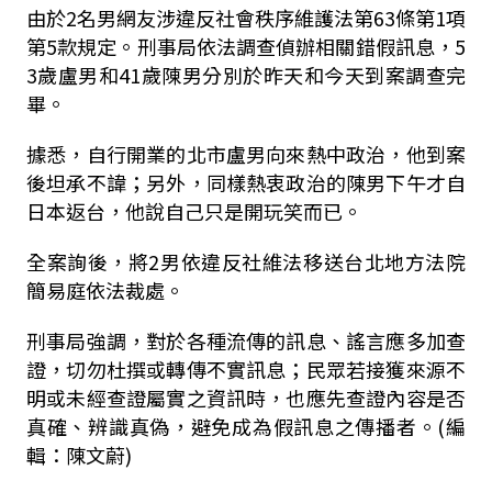
由於2名男網友涉違反社會秩序維護法第63條第1項
第5款規定。刑事局依法調查偵辦相關錯假訊息，5
3歲盧男和41歲陳男分別於昨天和今天到案調查完
畢。
據悉，自行開業的北市盧男向來熱中政治，他到案
後坦承不諱；另外，同樣熱衷政治的陳男下午才自
日本返台，他說自己只是開玩笑而已。
全案詢後，將2男依違反社維法移送台北地方法院
簡易庭依法裁處。
刑事局強調，對於各種流傳的訊息、謠言應多加查
證，切勿杜撰或轉傳不實訊息；民眾若接獲來源不
明或未經查證屬實之資訊時，也應先查證內容是否
真確、辨識真偽，避免成為假訊息之傳播者。(編
輯：陳文蔚)