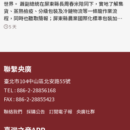
世界。 蕭副總統在屏東縣長周春米陪同下，實地了解集
貨、蒸熱檢疫、分級包裝及冷鏈物流等一條龍作業流
程，同時也聽取簡報；屏東縣農業國際化標準包裝加工
廠斥資新...
5 天
聯繫央廣
臺北市104中山區北安路55號
TEL : 886-2-28856168
FAX : 886-2-28855423
聯絡我們
採購公告
訂閱電子報
央廣社群
臺灣之音APP