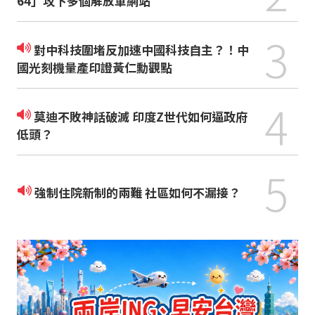
64」攻下多個解放軍網站
3
對中科技圍堵反加速中國科技自主？！中
國光刻機量產印證黃仁勳觀點
4
莫迪不敗神話破滅 印度Z世代如何逼政府
低頭？
5
強制住院新制的兩難 社區如何不漏接？