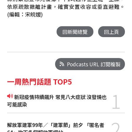
依原疏散撤離計畫，確實安置收容或垂直避難。
(編輯：宋皖媛)
回新聞總覽
回上頁
Podcasts URL 訂閱複製
一周熱門話題 TOP5
1
新冠疫情持續飆升 常見八大症狀 沒發燒也
可能感染
2
解放軍建軍99年／「建軍節」前夕 「匿名者