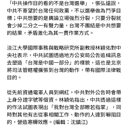
「中共操作目的看的不是台灣選舉」，張弘遠說，
中共不寄望於台灣任何政黨，不以選舉做為鬥爭目
標；中共想要的是輿論立場強烈分裂，只要分裂就
會少掉二分之一有聲力量，台灣不團結是中共想要
的結果，矛盾激化為其一貫作業方式。
淡江大學國際事務與戰略研究所副教授林穎佑對中
央社表示，中共試圖透過地方公安局公告追緝訊息
去塑造「台灣是中國一部分」的樣貌，這也是北京
將司法管轄權擴張到台灣的動作，帶有國際法律戰
目的。
從先前資通電軍人員到網紅，中共對外公告時會帶
上身分證字號等個資。林穎佑指出，中共透過這樣
的作法試圖表現出「我對台灣全部瞭若指掌」，同
時對其他有志從事相關工作、動作的人達到嚇阻目
的，營造寒蟬效應。(編輯：沈鎮江)