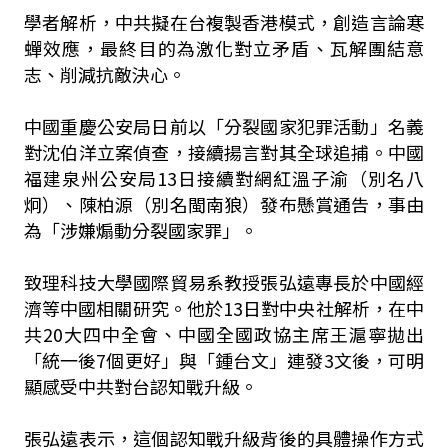
學者解析，中共擬在台複製香港模式，創造言論寒
蟬效應，最終目的為激化對立矛盾、瓦解團結意
志、削減抗敵決心。
中國重慶公安局日前以「分裂國家犯罪活動」名義
對沈伯洋立案偵查，接續揚言對其全球追捕。中國
福建泉州公安局13日接續對網紅溫子渝（別名八
炯）、陳柏源（別名閩南狼）發布懸賞通告，事由
為「涉嫌煽動分裂國家罪」。
致理科技大學國際貿易系教授張弘遠專長於中國經
濟等中國相關研究。他於13日對中央社解析，在中
共20大四中全會、中國全國政協主席王滬寧拋出
「統一後7個更好」與「鍾台文」連發3文後，可明
顯感受中共對台認知戰升級。
張弘遠表示，這個認知戰升級背後的具體操作方式