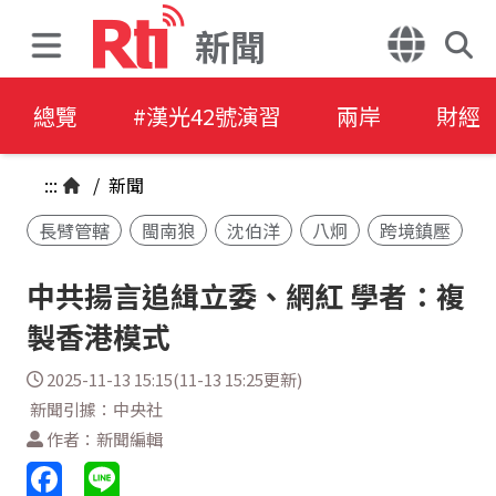
新聞
總覽
#漢光42號演習
兩岸
財經
:::
/
新聞
長臂管轄
閩南狼
沈伯洋
八炯
跨境鎮壓
中共揚言追緝立委、網紅 學者：複
製香港模式
2025-11-13 15:15(11-13 15:25更新)
新聞引據：中央社
作者：新聞編輯