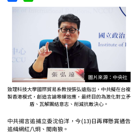
圖片來源：中央社
致理科技大學國際貿易系教授張弘遠指出，中共擬在台複
製香港模式，創造言論寒蟬效應，最終目的為激化對立矛
盾、瓦解團結意志、削減抗敵決心。
中共揚言追捕立委沈伯洋，今(13)日再釋懸賞通告
追緝網紅八炯、閩南狼。