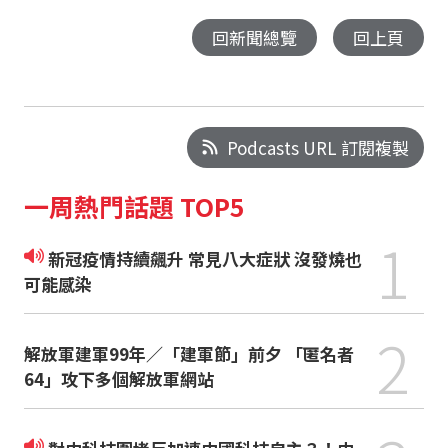
回新聞總覽
回上頁
Podcasts URL 訂閱複製
一周熱門話題 TOP5
1
新冠疫情持續飆升 常見八大症狀 沒發燒也
可能感染
2
解放軍建軍99年／「建軍節」前夕 「匿名者
64」攻下多個解放軍網站