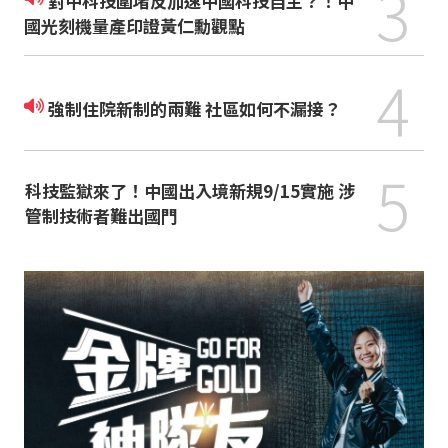
3
對中科技圍堵反加速中國科技自主？！中
國光刻機量產印證黃仁勳觀點
4
強制住院新制的兩難 社區如何不漏接？
5
科技監獄來了！中國出入境新規9/15實施 涉
管制技術者難出國門