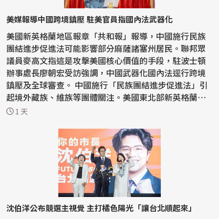
美媒報導中國跨境鎮壓 駐美官員指國內法武器化
美國新英格蘭地區報章「共和報」報導，中國施行民族
團結進步促進法可能影響部分麻薩諸塞州居民。聯邦眾
議員麥高文指這是攻擊美國核心價值的手段，駐波士頓
辦事處長廖朝宏受訪強調，中國武器化國內法逕行跨境
鎮壓及全球審查。 中國施行「民族團結進步促進法」引
起境外藏族、維族等團體關注。美國東北部新英格蘭地
區報...
1 天
沈伯洋公布競選主視覺 主打橘色陽光「讓台北順起來」