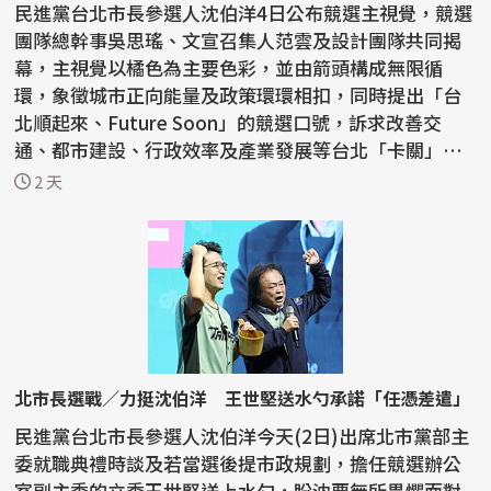
民進黨台北市長參選人沈伯洋4日公布競選主視覺，競選
團隊總幹事吳思瑤、文宣召集人范雲及設計團隊共同揭
幕，主視覺以橘色為主要色彩，並由箭頭構成無限循
環，象徵城市正向能量及政策環環相扣，同時提出「台
北順起來、Future Soon」的競選口號，訴求改善交
通、都市建設、行政效率及產業發展等台北「卡關」問
題。 沈...
2 天
北市長選戰／力挺沈伯洋 王世堅送水勺承諾「任憑差遣」
民進黨台北市長參選人沈伯洋今天(2日)出席北市黨部主
委就職典禮時談及若當選後提市政規劃，擔任競選辦公
室副主委的立委王世堅送上水勺，盼沈要無所畏懼面對