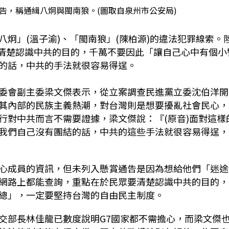
告，稱通緝八炯與閩南狼。(圖取自泉州市公安局)
炯」(溫子渝)、「閩南狼」(陳柏源)的違法犯罪線索。
應清楚認識中共的目的，千萬不要因此「讓自己心中有個小
的話，中共的手法就很容易得逞。
委會副主委梁文傑表示，從立案調查民進黨立委沈伯洋開
其內部的民族主義熱潮，對台灣則是想要擾亂社會民心，
行對中共而言不需要證據，梁文傑說：『(原音)面對這樣
我們自己沒有團結的話，中共的這些手法就很容易得逞，
心成員的資訊，但未列入懸賞通告是因為想給他們「迷途
網路上都能查詢，重點在於民眾要清楚認識中共的目的，
總」，一定要堅持台灣的自由民主制度。
交部長林佳龍已數度說明G7國家都不需擔心，而梁文傑