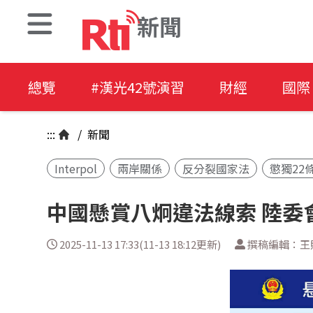
新聞
總覽
#漢光42號演習
財經
國際
:::
/
新聞
Interpol
兩岸關係
反分裂國家法
懲獨22
中國懸賞八炯違法線索 陸委
2025-11-13 17:33(11-13 18:12更新)
撰稿編輯：王