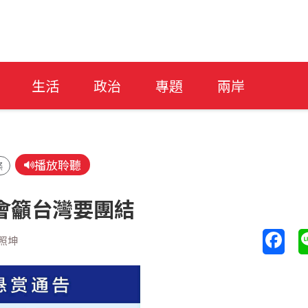
生活
政治
專題
兩岸
播放聆聽
條
會籲台灣要團結
照坤