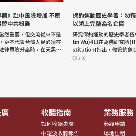
專欄》赴中風險增加 不應
保釣運動歷史學者：勿輕
事替中共粉飾
以領土完整為名企圖
當然重要，但交流從來不是
研究保釣運動的歷史學者伍卓
，更不代表台灣人民必須在
tin Wu)4日在胡佛研究所(Hoo
法律風險升高時，在天黑時
stitution)指出，儘管釣
。當中國持續擴張「國家安
來局勢難以預測，但鑑於先
3 天
律邊界，強化出入境管制，
入侵烏克蘭的教訓，國際社
色地帶的措施進一步制度
忽一個擁核大國以領土完整
政府提醒國人赴中的人身安
怨等主張所展現的企圖。 美國胡佛研
是最基本的治理責任。 中國
究所舉辦近代中國與台灣工
 卻有論者要求台灣「不要
州州立大學沙加緬度分校歷
卓駿講...
央廣
收聽指南
業務服務
息
如何收聽央廣
參觀申請
告
中短波收聽報告
場地出租