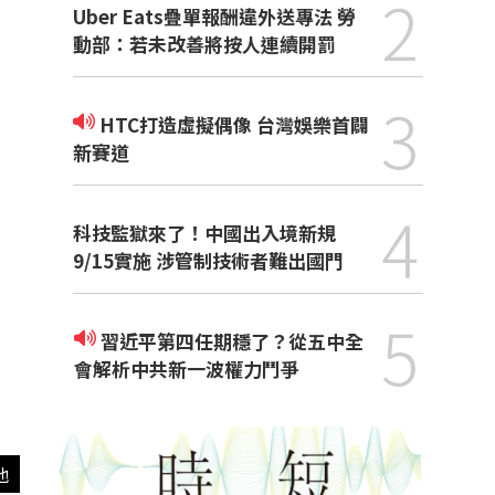
2
Uber Eats疊單報酬違外送專法 勞
動部：若未改善將按人連續開罰
3
HTC打造虛擬偶像 台灣娛樂首闢
新賽道
4
科技監獄來了！中國出入境新規
9/15實施 涉管制技術者難出國門
5
習近平第四任期穩了？從五中全
會解析中共新一波權力鬥爭
他