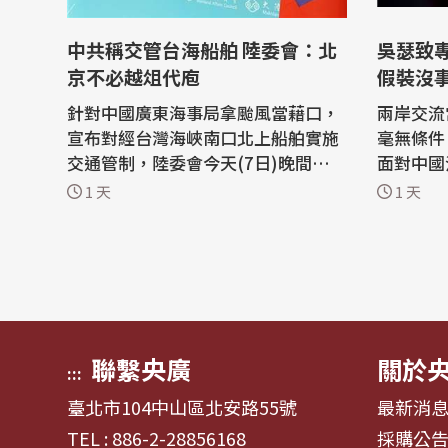
中共稱交管台海船舶 陸委會：北
吳瑟致
京不必越俎代庖
假裝沒
針對中國廣東海事局拿颱風當藉口，
兩岸交流
宣布對經台灣海峽南口北上船舶實施
毫無條件
交通管制，陸委會今天(7日)晚間表
面對中國
示，中共假借白海豚颱風來襲，聲稱
選擇閉眼
1 天
1 天
要管制我國相關海域，已違反聯合國
全」的法
海洋法公約等國際規範。 陸委會指
甚至把灰
出，中共有關部門的無理粗魯聲明，
化，台灣
是對國際秩序與規範的無知、漠視與
全風險，
踐踏，極其可笑。台灣政府強調，中
擴大管制
共沒有任...
說」 ...
聯繫央廣
關於
:::
臺北市104中山區北安路55號
最新消
TEL : 886-2-28856168
採購公