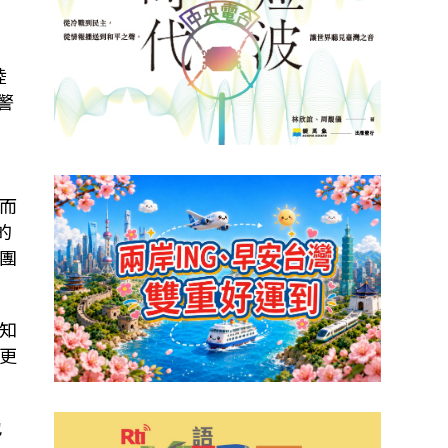
陸
警
而
的
團
知
更
也