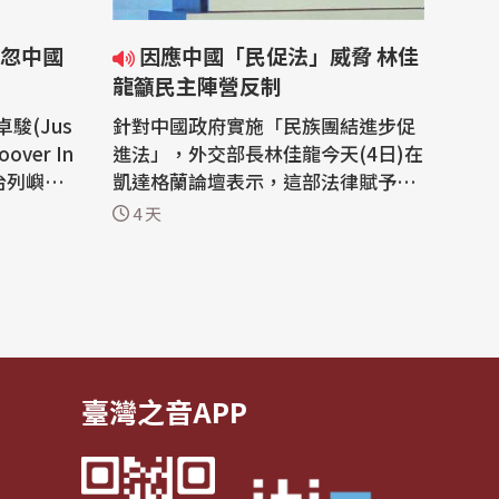
忽中國
因應中國「民促法」威脅 林佳
龍籲民主陣營反制
駿(Jus
針對中國政府實施「民族團結進步促
ver In
進法」，外交部長林佳龍今天(4日)在
魚台列嶼未
凱達格蘭論壇表示，這部法律賦予中
前俄羅斯
國執法機關恣意解釋的空間，其威脅
4 天
會不可輕
不僅限於台灣，因此要呼籲國際民主
與歷史恩
陣營共同反制這種惡劣行徑，台灣也
會相應調整戰略思維，以更靈活的外
作坊。加
交策略因應這場長期挑戰。 外交部與
史學者伍
財團法人台灣經濟研究院舉辦「凱達
格蘭...
臺灣之音APP