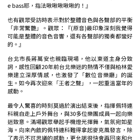
e bass耶，指法啾啾啾啾啾的！』
也有觀眾受訪時表示對於整體音色與各聲部的平衡
「非常驚艷」。觀眾：『(原音)最印象深刻我覺得
可能是整體的音色音響，還有各聲部的獨奏都蠻好
的。』
台北市長蔣萬安也親臨現場，他以東道主身分致
詞，感性回顧20年前台北樂迷的熱情不僅與柏林愛
樂建立深厚情感，也激發了「數位音樂廳」的誕
生。如今再次迎來「王者之聲」，一起重溫當年的
感動。
最令人驚喜的時刻莫過於演出結束後，指揮佩特連
科親自走上戶外舞台，與30多位樂團成員一起向樂
迷致意。滿場觀眾舉起手機燈光揮舞，氣氛宛如星
海。向來內斂的佩特連科難得拿起麥克風發言，除
了表示不可思議的感動，更允諾很快會再回來和台