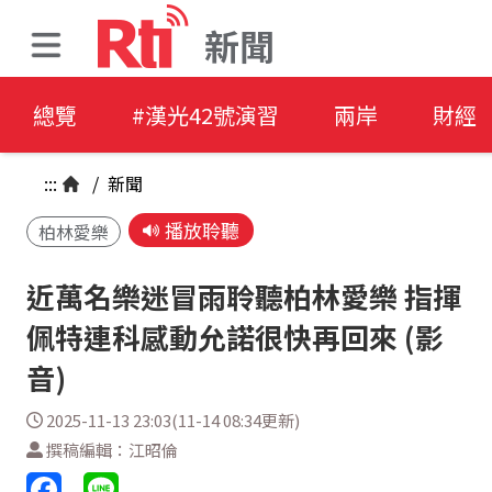
新聞
總覽
#漢光42號演習
兩岸
財經
:::
/
新聞
播放聆聽
柏林愛樂
近萬名樂迷冒雨聆聽柏林愛樂 指揮
佩特連科感動允諾很快再回來 (影
音)
2025-11-13 23:03(11-14 08:34更新)
撰稿編輯：江昭倫