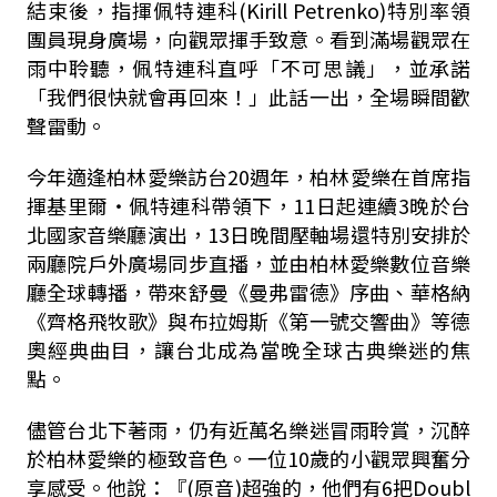
結束後，指揮佩特連科(Kirill Petrenko)特別率領
團員現身廣場，向觀眾揮手致意。看到滿場觀眾在
雨中聆聽，佩特連科直呼「不可思議」，並承諾
「我們很快就會再回來！」此話一出，全場瞬間歡
聲雷動。
今年適逢柏林愛樂訪台20週年，柏林愛樂在首席指
揮基里爾・佩特連科帶領下，11日起連續3晚於台
北國家音樂廳演出，13日晚間壓軸場還特別安排於
兩廳院戶外廣場同步直播，並由柏林愛樂數位音樂
廳全球轉播，帶來舒曼《曼弗雷德》序曲、華格納
《齊格飛牧歌》與布拉姆斯《第一號交響曲》等德
奧經典曲目，讓台北成為當晚全球古典樂迷的焦
點。
儘管台北下著雨，仍有近萬名樂迷冒雨聆賞，沉醉
於柏林愛樂的極致音色。一位10歲的小觀眾興奮分
享感受。他說：『(原音)超強的，他們有6把Doubl