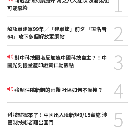
1
新冠疫情持續飆升 常見八大症狀 沒發燒也
可能感染
2
解放軍建軍99年／「建軍節」前夕 「匿名者
64」攻下多個解放軍網站
3
對中科技圍堵反加速中國科技自主？！中
國光刻機量產印證黃仁勳觀點
4
強制住院新制的兩難 社區如何不漏接？
5
科技監獄來了！中國出入境新規9/15實施 涉
管制技術者難出國門