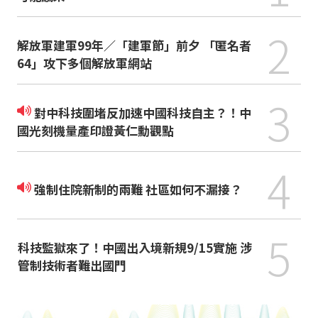
2
解放軍建軍99年／「建軍節」前夕 「匿名者
64」攻下多個解放軍網站
3
對中科技圍堵反加速中國科技自主？！中
國光刻機量產印證黃仁勳觀點
4
強制住院新制的兩難 社區如何不漏接？
5
科技監獄來了！中國出入境新規9/15實施 涉
管制技術者難出國門