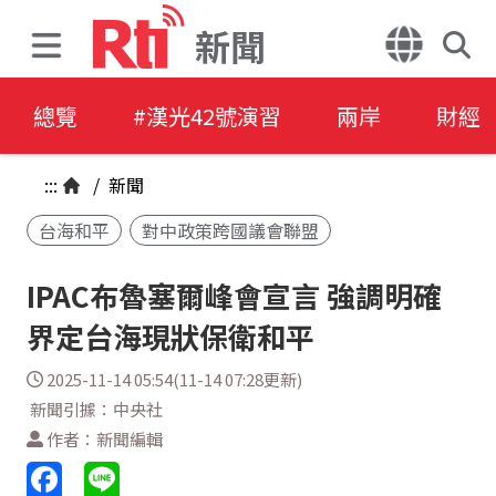
新聞
總覽
#漢光42號演習
兩岸
財經
:::
/
新聞
台海和平
對中政策跨國議會聯盟
IPAC布魯塞爾峰會宣言 強調明確
界定台海現狀保衛和平
2025-11-14 05:54(11-14 07:28更新)
新聞引據：中央社
作者：新聞編輯