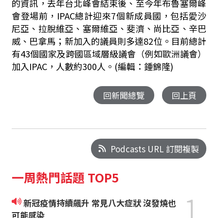
的資訊，去年台北峰會結束後、至今年布魯塞爾峰
會登場前，IPAC總計迎來7個新成員國，包括愛沙
尼亞、拉脫維亞、塞爾維亞、斐濟、尚比亞、辛巴
威、巴拿馬；新加入的議員則多達82位。目前總計
有43個國家及跨國區域層級議會（例如歐洲議會）
加入IPAC，人數約300人。(編輯：鍾錦隆)
回新聞總覽
回上頁
Podcasts URL 訂閱複製
一周熱門話題 TOP5
1
新冠疫情持續飆升 常見八大症狀 沒發燒也
可能感染