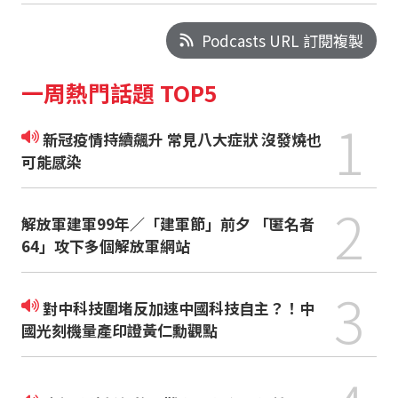
Podcasts URL 訂閱複製
一周熱門話題 TOP5
1
新冠疫情持續飆升 常見八大症狀 沒發燒也
可能感染
2
解放軍建軍99年／「建軍節」前夕 「匿名者
64」攻下多個解放軍網站
3
對中科技圍堵反加速中國科技自主？！中
國光刻機量產印證黃仁勳觀點