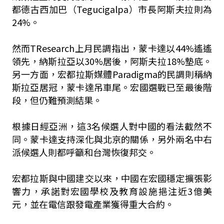
都德古西加巴（Tegucigalpa）市長阿斯夫拉則為
24%。
然而TResearch上月民調指出，蒙卡達以44%遙遙
領先，納斯拉亞以30%居後，阿斯夫拉18%墊底。
另一方面，宏都拉斯媒體Paradigma的民調則稱納
斯拉亞居冠，蒙卡達吊車尾。宏國選戰已至最後階
段，但仍難預測結果。
根據日經亞洲，這3名候選人對中國的看法截然不
同。蒙卡達支持深化與北京的關係，另外兩名中右
派候選人則都呼籲和台灣恢復邦交。
宏都拉斯與中國建交以來，中國在宏國穩定擴張影
響力，承諾對宏國學校及教育設施挹注近3億美
元，並在電信跟發電產業獲得重大合約。