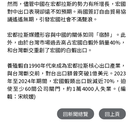
然而，儘管中國在宏都拉斯的勢力有所增長，宏國
對中出口表現卻遠不如預期。兩國簽訂自由貿易協
議遙遙無期，引發宏國社會不滿聲浪。
宏都拉斯媒體形容與中國的關係如同「宿醉」。此
外，由於台灣市場過去高占宏國白蝦外銷量40%，
和台灣斷交重創了宏國的白蝦出口。
養殖蝦自1990年代來成為宏都拉斯核心出口產業，
與台灣斷交前，對台出口額曾突破1億美元。2023
年至2024年期間，宏國蝦類出口銳減近70%，迫
使至少60間公司關門，約1萬4000人失業。(編
輯：宋皖媛)
回新聞總覽
回上頁