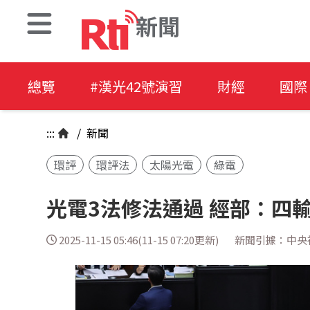
新聞
總覽
#漢光42號演習
財經
國際
:::
/
新聞
環評
環評法
太陽光電
綠電
光電3法修法通過 經部：四
2025-11-15 05:46(11-15 07:20更新)
新聞引據：中央