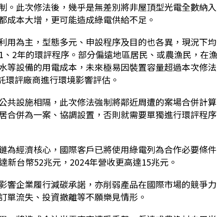
制。此次修法後，幾乎是無差別將非屋頂型光電全數納入
都成本大增，更可能造成綠電供給不足。
利用為主，型態多元、申設程序及目的也各異，現況下均
1、2年的環評程序。部分偏遠地區居民、或農漁民，在
水等設備的用電成本，未來極易因裝置容量超過本次修法
需委託環評廠商進行環境影響評估。
公共設施相隔，此次修法強制將鄰近周遭的案場合併計算
居合併為一案、協調設置，否則就需要單獨進行環評程序
鏈為經濟核心，國際客戶已將使用綠電列為合作必要條件
達新台幣52兆元，2024年營收更高達15兆元。
影響企業履行減碳承諾，亦削弱產品在國際市場的競爭力
訂單流失、投資撤離等不願樂見情形。