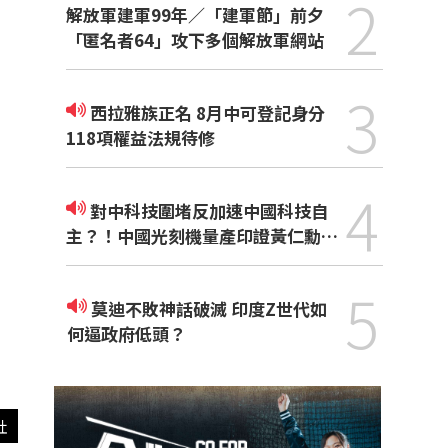
2
解放軍建軍99年／「建軍節」前夕
「匿名者64」攻下多個解放軍網站
3
西拉雅族正名 8月中可登記身分
118項權益法規待修
4
對中科技圍堵反加速中國科技自
主？！中國光刻機量產印證黃仁勳觀
點
5
莫迪不敗神話破滅 印度Z世代如
何逼政府低頭？
社