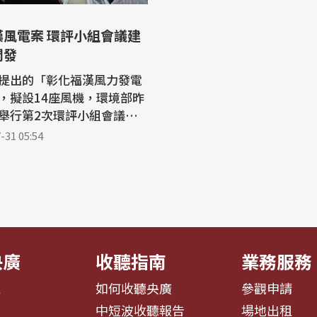
漢風電案 環評小組會議建
開發
提出的「彰化福漢風力發電
，擬設14座風機，環境部昨
日)舉行第2次環評小組會議。
農等團體到場表達反對，會
-31 05:54
定不利生態及居民，建議不
召
福漢風力發電廠計畫」審查
要求補件，昨天舉行第2次
環評小組
央廣
收聽指南
業務服務
息
如何收聽央廣
參觀申請
告
中短波收聽報告
場地出租