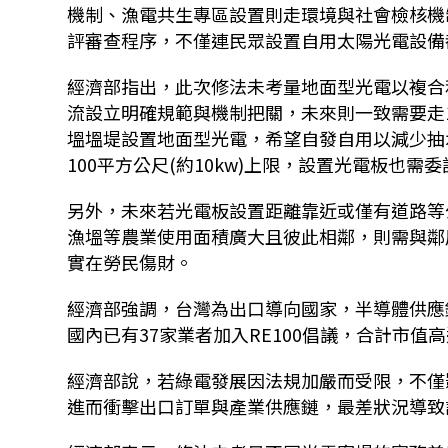
機制、漁電共生專區設置則走環境與社會檢核機
評審查程序，不僅連民眾設置自用太陽光電設備
經濟部指出，此次修法未考量地面型光電以複合
流設立明確規範與機制把關，未來則一致需要走
塭塭堤設置地面型光電，希望自發自用以減少抽
100平方公尺(約10kw)上限，設置光電板也
另外，未來若光電板設置距離靠近或僅有道路等
漁塭等農業使用面積廣大且彼此相鄰，則需與鄰
實在勞民傷財。
經濟部強調，台灣為出口導向國家，半導體供應
國內已有37家業者加入RE100倡議，合計市值高
經濟部說，若綠電發展因法規加嚴而受限，不僅
進而衝擊出口訂單與產業供應鏈，最差狀況導致