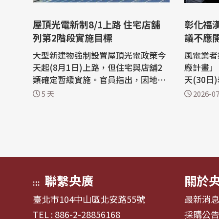
屋頂光電新制8/1上路 住宅店舖
彰化福
列第2階段實施目標
議不應
大型新建物強制設置屋頂光電政策今
風電業者
天起(8月1日)上路，但住宅與店舖2
廠計畫」
類確定暫緩實施。官員指出，因地方
天(30
政府反映實務操作將有設置、產權、
環保、酪
5 天
2026-07
評定、維護，以及衝擊仍在流程中的
議結論認
都市更新案等情況，因此持有產權較
應開發。 環境部於2024年8月首次
為複雜的住宅與店舖列第2階段實施
開「彰化
目標，待有共識與配套後再實施。
會議，並
「建築物設置太陽光電發電設備標
審查會議。 根據環境部提供
準」新制8月...
的審...
聯繫央廣
關於
:::
臺北市104中山區北安路55號
最新消
TEL : 886-2-28856168
採購公