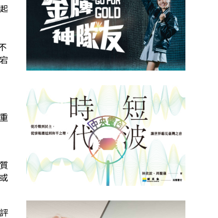
拉起
不
宕
重
質
或
評