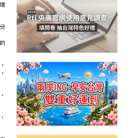
環
分
漁
的
，
，
，
，