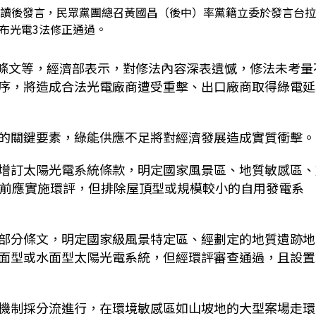
三讀後發言，民眾黨團總召黃國昌（後中）率黨籍立委於發言台
布光電3法修正通過。
分條文等，經濟部表示，對修法內容深表遺憾，修法未考量
序，將造成合法光電廠商遭受重擊、出口廠商取得綠電延
的關鍵要素，綠能供應不足將對經濟發展造成實質衝擊。
增訂太陽光電系統條款，明定國家風景區、地質敏感區、
發前應實施環評，但排除屋頂型或規模較小的自用發電系
部分條文，明定國家級風景特定區、經劃定的地質遺跡地
面型或水面型太陽光電系統，但經環評審查通過，且設置
機制採分流進行，在環境敏感區如山坡地的大型案場走環