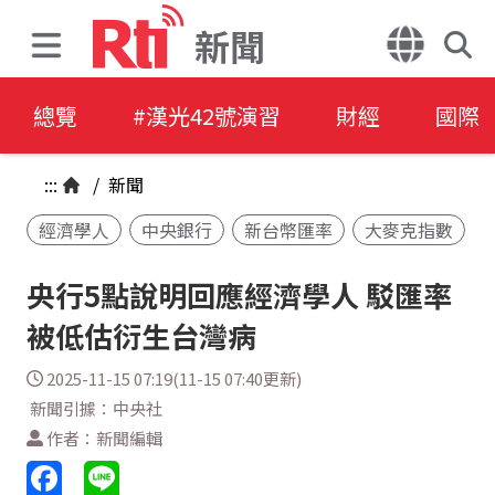
新聞
總覽
#漢光42號演習
財經
國際
:::
/
新聞
經濟學人
中央銀行
新台幣匯率
大麥克指數
央行5點說明回應經濟學人 駁匯率
被低估衍生台灣病
2025-11-15 07:19(11-15 07:40更新)
新聞引據：中央社
作者：新聞編輯