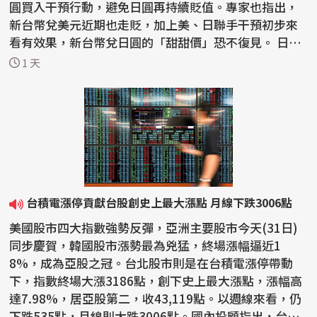
圓買入干預行動，避免日圓再持續貶值。專家也指出，
新台幣兌美元近期也走貶，加上美、日聯手干預初步來
看有效果，新台幣兌日圓的「甜甜價」恐不復見。 日本
和美...
1 天
台積電漲停貢獻台股創史上最大漲點 月線下跌3006點
美國股市四大指數強勢反彈，亞洲主要股市今天(31日)
同步慶賀，韓國股市漲勢最為兇猛，終場漲幅逼近1
8%，成為亞股之冠。台北股市則是在台積電漲停帶動
下，指數終場大漲3186點，創下史上最大漲點，漲幅高
達7.98%，居亞股第二，收43,119點。以週線來看，仍
下跌535點，月線則大跌3006點。國內投顧指出，台股