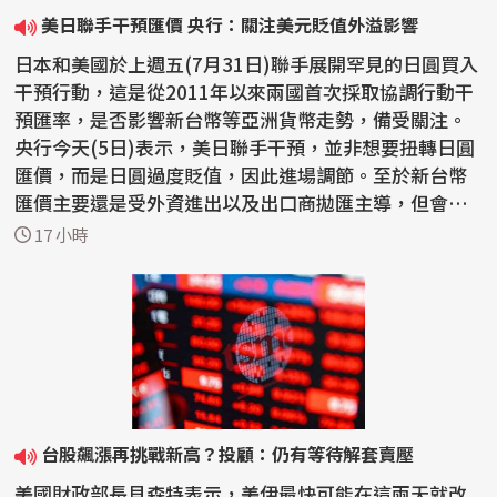
美日聯手干預匯價 央行：關注美元貶值外溢影響
日本和美國於上週五(7月31日)聯手展開罕見的日圓買入
干預行動，這是從2011年以來兩國首次採取協調行動干
預匯率，是否影響新台幣等亞洲貨幣走勢，備受關注。
央行今天(5日)表示，美日聯手干預，並非想要扭轉日圓
匯價，而是日圓過度貶值，因此進場調節。至於新台幣
匯價主要還是受外資進出以及出口商拋匯主導，但會關
注美元...
17 小時
台股飆漲再挑戰新高？投顧：仍有等待解套賣壓
美國財政部長貝森特表示，美伊最快可能在這兩天就改