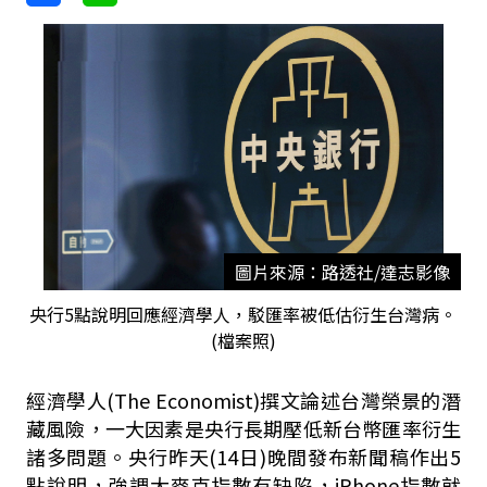
圖片來源：路透社/達志影像
央行5點說明回應經濟學人，駁匯率被低估衍生台灣病。
(檔案照)
經濟學人(The Economist)撰文論述台灣榮景的潛
藏風險，一大因素是央行長期壓低新台幣匯率衍生
諸多問題。央行昨天(14日)晚間發布新聞稿作出5
點說明，強調大麥克指數有缺陷，iPhone指數就