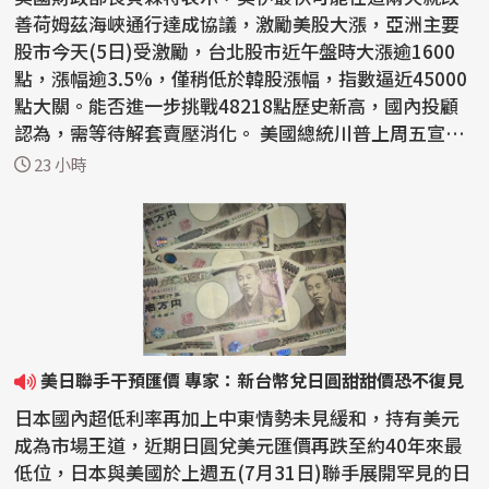
善荷姆茲海峽通行達成協議，激勵美股大漲，亞洲主要
股市今天(5日)受激勵，台北股市近午盤時大漲逾1600
點，漲幅逾3.5%，僅稍低於韓股漲幅，指數逼近45000
點大關。能否進一步挑戰48218點歷史新高，國內投顧
認為，需等待解套賣壓消化。 美國總統川普上周五宣稱
要恢復攻...
23 小時
美日聯手干預匯價 專家：新台幣兌日圓甜甜價恐不復見
日本國內超低利率再加上中東情勢未見緩和，持有美元
成為市場王道，近期日圓兌美元匯價再跌至約40年來最
低位，日本與美國於上週五(7月31日)聯手展開罕見的日