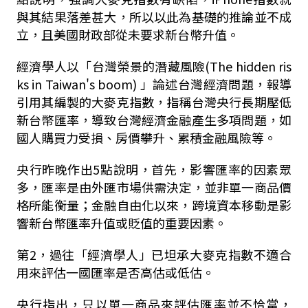
與其結果落差甚大，所以以此為基礎的推論並不成
立，且美國財政部從未要求新台幣升值。
經濟學人以「台灣榮景的潛藏風險(The hidden ris
ks in Taiwan's boom) 」論述台灣經濟問題，報導
引用其編製的大麥克指數，指稱台灣央行長期壓低
新台幣匯率，導致台灣經濟金融產生多項問題，如
國人購買力受損、房價攀升、累積金融風險等。
央行昨晚作出5點說明，首先，影響匯率的因素眾
多，匯率是由外匯市場供需決定，並非單一商品價
格所能衡量；金融自由化以來，跨境資本移動是影
響新台幣匯率升值或貶值的重要因素。
第2，過往「經濟學人」已坦承大麥克指數不適合
用來評估一國匯率是否高估或低估。
央行指出，只以單一商品來評估匯率並不恰當，