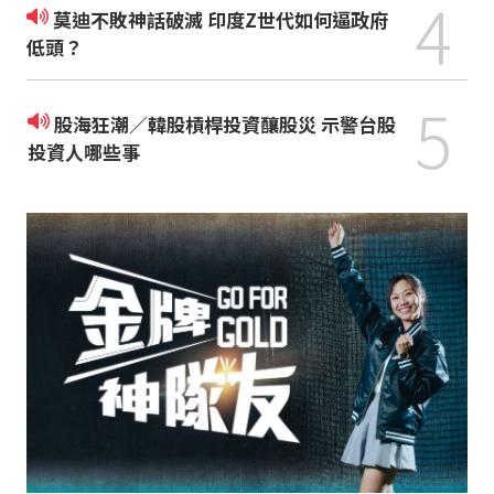
4
莫迪不敗神話破滅 印度Z世代如何逼政府
低頭？
5
股海狂潮／韓股槓桿投資釀股災 示警台股
投資人哪些事