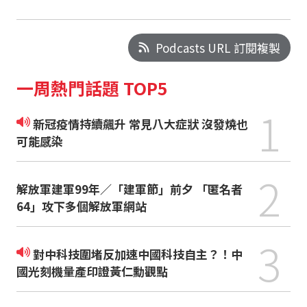
Podcasts URL 訂閱複製
一周熱門話題 TOP5
1
新冠疫情持續飆升 常見八大症狀 沒發燒也
可能感染
2
解放軍建軍99年／「建軍節」前夕 「匿名者
64」攻下多個解放軍網站
3
對中科技圍堵反加速中國科技自主？！中
國光刻機量產印證黃仁勳觀點