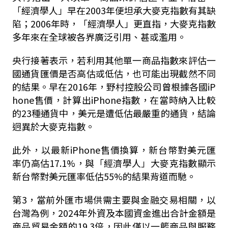
「經濟學人」早在2003年便坦承大麥克指數有其缺
陷；2006年時，「經濟學人」更直指，大麥克指數
多年來在全球被各界廣泛引用、甚或濫用。
央行接著表示，若利用其他單一商品指數來評估一
國通貨匯價是否高估或低估，也可能出現截然不同
的結果。早在2016年，野村控股公司曾根據各國iP
hone售價，計算出iPhone指數，在當時納入比較
的23種通貨中，美元是遭低估最嚴重的通貨，結論
迥異於大麥克指數。
此外，以最新iPhone售價換算，新台幣對美元匯
率仍高估17.1%，與「經濟學人」大麥克指數顯示
新台幣對美元匯率低估55%的結果背道而馳。
第3，當前外匯市場供需主要與金融交易相關，以
台灣為例，2024年外資及本國資金進出合計金額是
商品貿易金額的19.3倍，因此僅以一籃商品與服務