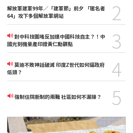
2
解放軍建軍99年／「建軍節」前夕 「匿名者
64」攻下多個解放軍網站
3
對中科技圍堵反加速中國科技自主？！中
國光刻機量產印證黃仁勳觀點
4
莫迪不敗神話破滅 印度Z世代如何逼政府
低頭？
5
強制住院新制的兩難 社區如何不漏接？