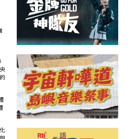
」
廣
節
央
的
體
體
化
與