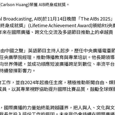
rlson Huang)榮獲 AIB終身成就獎。
al Broadcasting, AIB)
於
11
月
14
日晚間「
The AIBs 2025
終身成就獎」(
Lifetime Achievement Award)
頒給
Rti
央
0年來在國際廣播、
跨文化交流及多語節目推動上的卓越貢
自由中國之聲」
英語節目主持人起步，歷任中央廣播電臺
任央廣學院經理，
推動傳播教育與專業培訓。他長期領導
向世界傳遞，
並成功順應短波廣播跨足到數位、串流平台
持續發揮影響力。
會工作，並自
2024
年起擔任主席，積極推動新聞自由、媒
成員，以其專業視野協助提升國際比賽品質，
鼓勵全球媒
，
國際廣播的力量始終能跨越疆界，把人與人、文化與文
我長年投入這份工作的原因。
未來我仍會持續在國際廣播