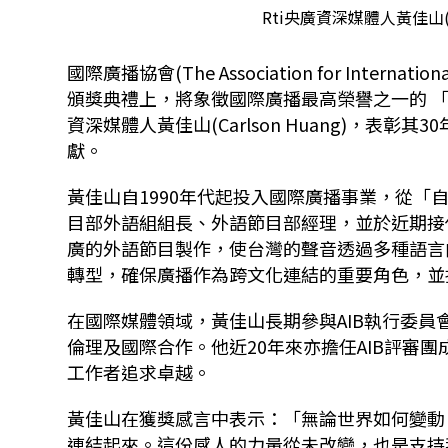
Rti央廣資深媒體人黃佳山(Ca
國際廣播協會(
The Association for Internation
頒獎典禮上，將象徵國際廣播最高榮譽之一的 「
資深媒體人黃佳山
(Carlson Huang)
，表彰其3
獻。
黃佳山自
1990
年代起投入國際廣播事業，從「
目部外語組組長、
外語節目部經理，並於近期接
廣的外語節目製作，
使台灣的聲音透過多種語言
轉型，
確保廣播作為跨文化連結的重要角色，並
在國際媒體領域，黃佳山長期參與
AIB
執行委員
倫理及國際合作。
他近20年來亦擔任
AIB
評審團
工作者追求卓越。
黃佳山在獲獎感言中表示：「無論世界如何變動
連結起來。
這份感人的力量從未改變，也是支持