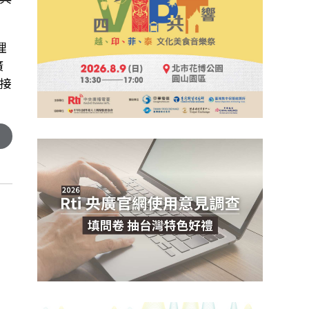
理
廣
接