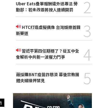
2
Uber Eats疊單報酬違外送專法 勞
動部：若未改善將按人連續開罰
3
HTC打造虛擬偶像 台灣娛樂首闢
新賽道
4
習近平第四任期穩了？從五中全
會解析中共新一波權力鬥爭
5
藉採購BNT疫苗詐慈濟 幕後宗教團
體夫婦接押禁見
訪