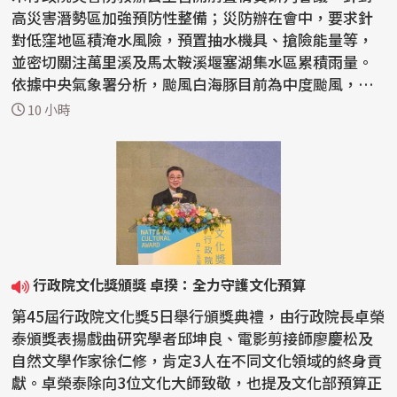
高災害潛勢區加強預防性整備；災防辦在會中，要求針
對低窪地區積淹水風險，預置抽水機具、搶險能量等，
並密切關注萬里溪及馬太鞍溪堰塞湖集水區累積雨量。
依據中央氣象署分析，颱風白海豚目前為中度颱風，預
計7日...
10 小時
行政院文化獎頒獎 卓揆：全力守護文化預算
第45屆行政院文化獎5日舉行頒獎典禮，由行政院長卓榮
泰頒獎表揚戲曲研究學者邱坤良、電影剪接師廖慶松及
自然文學作家徐仁修，肯定3人在不同文化領域的終身貢
獻。卓榮泰除向3位文化大師致敬，也提及文化部預算正