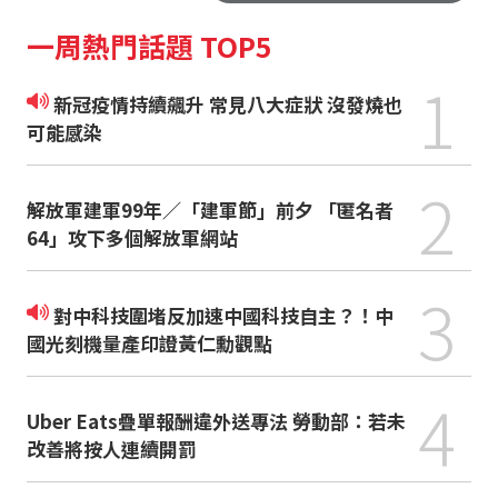
一周熱門話題 TOP5
1
新冠疫情持續飆升 常見八大症狀 沒發燒也
可能感染
2
解放軍建軍99年／「建軍節」前夕 「匿名者
64」攻下多個解放軍網站
3
對中科技圍堵反加速中國科技自主？！中
國光刻機量產印證黃仁勳觀點
4
Uber Eats疊單報酬違外送專法 勞動部：若未
改善將按人連續開罰