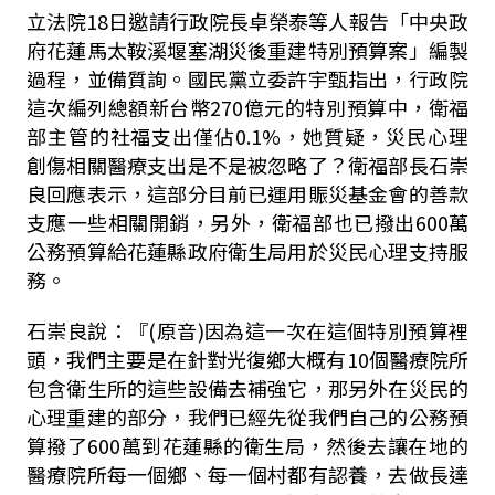
立法院18日邀請行政院長卓榮泰等人報告「中央政
府花蓮馬太鞍溪堰塞湖災後重建特別預算案」編製
過程，並備質詢。國民黨立委許宇甄指出，行政院
這次編列總額新台幣270億元的特別預算中，衛福
部主管的社福支出僅佔0.1%，她質疑，災民心理
創傷相關醫療支出是不是被忽略了？衛福部長石崇
良回應表示，這部分目前已運用賑災基金會的善款
支應一些相關開銷，另外，衛福部也已撥出600萬
公務預算給花蓮縣政府衛生局用於災民心理支持服
務。
石崇良說：『(原音)因為這一次在這個特別預算裡
頭，我們主要是在針對光復鄉大概有10個醫療院所
包含衛生所的這些設備去補強它，那另外在災民的
心理重建的部分，我們已經先從我們自己的公務預
算撥了600萬到花蓮縣的衛生局，然後去讓在地的
醫療院所每一個鄉、每一個村都有認養，去做長達