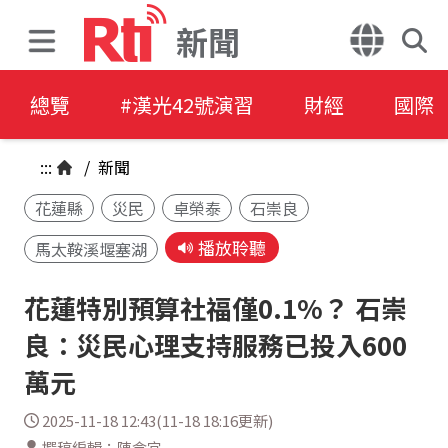
新聞
總覽
#漢光42號演習
財經
國際
:::
/
新聞
花蓮縣
災民
卓榮泰
石崇良
播放聆聽
馬太鞍溪堰塞湖
花蓮特別預算社福僅0.1%？ 石崇
良：災民心理支持服務已投入600
萬元
2025-11-18 12:43(11-18 18:16更新)
撰稿編輯：陳念宜