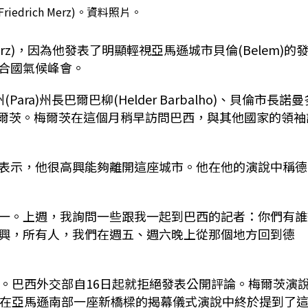
iedrich Merz)。資料照片。
Merz)，因為他發表了明顯輕視亞馬遜城市貝倫(Belem)的
合國氣候峰會。
、巴拉州(Para)州長巴爾巴柳(Helder Barbalho)、貝倫市長諾
都批評梅爾茨。梅爾茨在這個月稍早訪問巴西，與其他國家的領袖
表示，他很高興能夠離開這座城市。他在他的演說中稱德
一。上週，我詢問一些跟我一起到巴西的記者：你們有誰
興，所有人，我們在週五、週六晚上從那個地方回到德
求。巴西外交部自16日起就拒絕發表公開評論。梅爾茨演
拉在亞馬遜南部一座新橋樑的揭幕儀式演說中終於提到了